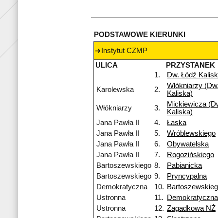
PODSTAWOWE KIERUNKI
Instytut CZMP
ULICA
PRZYSTANEK
1.
Dw. Łódź Kalis
Włókniarzy (Dw.
Karolewska
2.
Kaliska)
Mickiewicza (Dw
Włókniarzy
3.
Kaliska)
Jana Pawła II
4.
Łaska
Jana Pawła II
5.
Wróblewskiego
Jana Pawła II
6.
Obywatelska
Jana Pawła II
7.
Rogozińskiego
Bartoszewskiego
8.
Pabianicka
Bartoszewskiego
9.
Pryncypalna
Demokratyczna
10.
Bartoszewskie
Ustronna
11.
Demokratyczna
Ustronna
12.
Zagadkowa NŻ