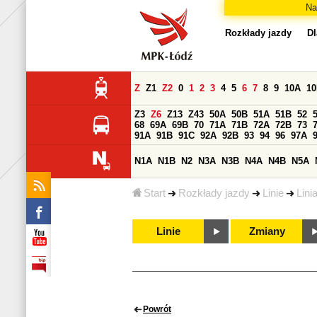
Na
Rozkłady jazdy
Dl
Z
Z1
Z2
0
1
2
3
4
5
6
7
8
9
10A
1
Z3
Z6
Z13
Z43
50A
50B
51A
51B
52
68
69A
69B
70
71A
71B
72A
72B
73
91A
91B
91C
92A
92B
93
94
96
97A
N1A
N1B
N2
N3A
N3B
N4A
N4B
N5A
Start
Rozkłady jazdy
Linie
Lini
Linie
Zmiany
Powrót