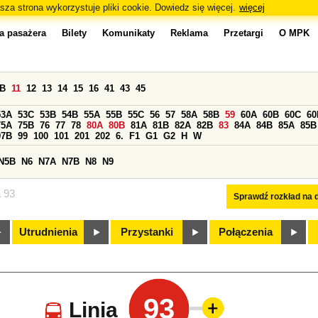
sza strona wykorzystuje pliki cookie. Dowiedz się więcej.
więcej
a pasażera
Bilety
Komunikaty
Reklama
Przetargi
O MPK
0B
11
12
13
14
15
16
41
43
45
53A
53C
53B
54B
55A
55B
55C
56
57
58A
58B
59
60A
60B
60C
60
75A
75B
76
77
78
80A
80B
81A
81B
82A
82B
83
84A
84B
85A
85B
97B
99
100
101
201
202
6.
F1
G1
G2
H
W
N5B
N6
N7A
N7B
N8
N9
a 93
Sprawdź rozkład na d
Utrudnienia
Przystanki
Połączenia
93
Linia