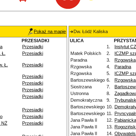
Pokaż na mapie
Dw. Łódź Kaliska
PRZESIADKI
ULICA
PRZYSTA
ka
Przesiadki
1.
Instytut 
 Ł.
Przesiadki
Matek Polskich
2.
ICZMP szp
Paradna
3.
Rzgowska
. Ł.
Przesiadki
Rzgowska
4.
Paradna
Rzgowska
5.
ICZMP szp
Przesiadki
Bartoszewskiego
6.
Rzgowska
Przesiadki
Siostrzana
7.
Bartoszew
Przesiadki
Ustronna
8.
Zagadkow
Przesiadki
Demokratyczna
9.
Trybunals
Bartoszewskiego
10.
Demokrat
Przesiadki
Bartoszewskiego
11.
Pryncypal
go
Przesiadki
Jana Pawła II
12.
Pabianick
 NŻ
Przesiadki
Jana Pawła II
13.
Rogozińsk
Jana Pawła II
14.
Obywatels