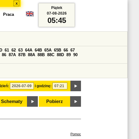
x
Piątek
07-08-2026
Praca
05:45
D
61
62
63
64A
64B
65A
65B
66
67
86
87A
87B
88A
88B
88C
88D
89
90
zień:
i godzinę:
Schematy
Pobierz
Pomoc