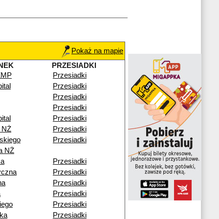
Pokaż na mapie
NEK
PRZESIADKI
CZMP
Przesiadki
ital
Przesiadki
Przesiadki
Przesiadki
ital
Przesiadki
 NŻ
Przesiadki
skiego
Przesiadki
a NŻ
ka
Przesiadki
yczna
Przesiadki
na
Przesiadki
a
Przesiadki
iego
Przesiadki
ka
Przesiadki