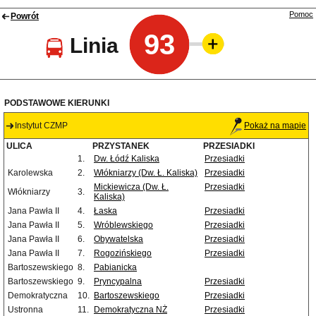
Pomoc
Powrót
93
Linia
PODSTAWOWE KIERUNKI
Instytut CZMP
Pokaż na mapie
ULICA
PRZYSTANEK
PRZESIADKI
1.
Dw. Łódź Kaliska
Przesiadki
Karolewska
2.
Włókniarzy (Dw. Ł. Kaliska)
Przesiadki
Mickiewicza (Dw. Ł.
Przesiadki
Włókniarzy
3.
Kaliska)
Jana Pawła II
4.
Łaska
Przesiadki
Jana Pawła II
5.
Wróblewskiego
Przesiadki
Jana Pawła II
6.
Obywatelska
Przesiadki
Jana Pawła II
7.
Rogozińskiego
Przesiadki
Bartoszewskiego
8.
Pabianicka
Bartoszewskiego
9.
Pryncypalna
Przesiadki
Demokratyczna
10.
Bartoszewskiego
Przesiadki
Ustronna
11.
Demokratyczna NŻ
Przesiadki