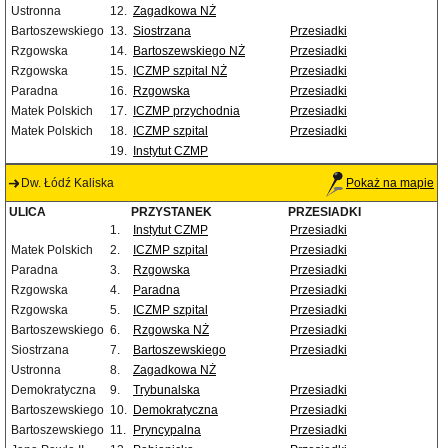
Ustronna
12.
Zagadkowa NŻ
Bartoszewskiego
13.
Siostrzana
Przesiadki
Rzgowska
14.
Bartoszewskiego NŻ
Przesiadki
Rzgowska
15.
ICZMP szpital NŻ
Przesiadki
Paradna
16.
Rzgowska
Przesiadki
Matek Polskich
17.
ICZMP przychodnia
Przesiadki
Matek Polskich
18.
ICZMP szpital
Przesiadki
19.
Instytut CZMP
Dw. Łódź Kaliska
Pokaż na mapie
ULICA
PRZYSTANEK
PRZESIADKI
1.
Instytut CZMP
Przesiadki
Matek Polskich
2.
ICZMP szpital
Przesiadki
Paradna
3.
Rzgowska
Przesiadki
Rzgowska
4.
Paradna
Przesiadki
Rzgowska
5.
ICZMP szpital
Przesiadki
Bartoszewskiego
6.
Rzgowska NŻ
Przesiadki
Siostrzana
7.
Bartoszewskiego
Przesiadki
Ustronna
8.
Zagadkowa NŻ
Demokratyczna
9.
Trybunalska
Przesiadki
Bartoszewskiego
10.
Demokratyczna
Przesiadki
Bartoszewskiego
11.
Pryncypalna
Przesiadki