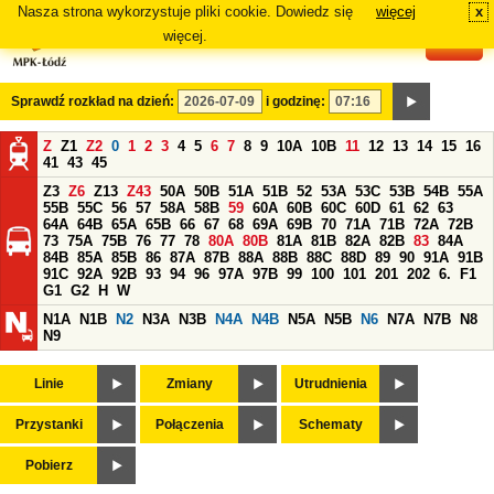
Nasza strona wykorzystuje pliki cookie. Dowiedz się
więcej
x
#
więcej.
Sprawdź rozkład na dzień:
i godzinę:
Z
Z1
Z2
0
1
2
3
4
5
6
7
8
9
10A
10B
11
12
13
14
15
16
41
43
45
Z3
Z6
Z13
Z43
50A
50B
51A
51B
52
53A
53C
53B
54B
55A
55B
55C
56
57
58A
58B
59
60A
60B
60C
60D
61
62
63
64A
64B
65A
65B
66
67
68
69A
69B
70
71A
71B
72A
72B
73
75A
75B
76
77
78
80A
80B
81A
81B
82A
82B
83
84A
84B
85A
85B
86
87A
87B
88A
88B
88C
88D
89
90
91A
91B
91C
92A
92B
93
94
96
97A
97B
99
100
101
201
202
6.
F1
G1
G2
H
W
N1A
N1B
N2
N3A
N3B
N4A
N4B
N5A
N5B
N6
N7A
N7B
N8
N9
Linie
Zmiany
Utrudnienia
Przystanki
Połączenia
Schematy
Pobierz