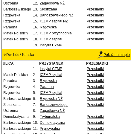
Ustronna
12.
Zagadkowa NŻ
Bartoszewskiego
13.
Siostrzana
Przesiadki
Rzgowska
14.
Bartoszewskiego NŻ
Przesiadki
Rzgowska
15.
ICZMP szpital NŻ
Przesiadki
Paradna
16.
Rzgowska
Przesiadki
Matek Polskich
17.
ICZMP przychodnia
Przesiadki
Matek Polskich
18.
ICZMP szpital
Przesiadki
19.
Instytut CZMP
Dw. Łódź Kaliska
Pokaż na mapie
ULICA
PRZYSTANEK
PRZESIADKI
1.
Instytut CZMP
Przesiadki
Matek Polskich
2.
ICZMP szpital
Przesiadki
Paradna
3.
Rzgowska
Przesiadki
Rzgowska
4.
Paradna
Przesiadki
Rzgowska
5.
ICZMP szpital
Przesiadki
Bartoszewskiego
6.
Rzgowska NŻ
Przesiadki
Siostrzana
7.
Bartoszewskiego
Przesiadki
Ustronna
8.
Zagadkowa NŻ
Demokratyczna
9.
Trybunalska
Przesiadki
Bartoszewskiego
10.
Demokratyczna
Przesiadki
Bartoszewskiego
11.
Pryncypalna
Przesiadki