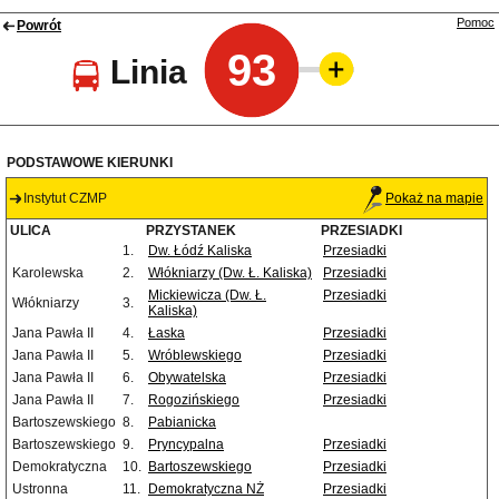
Pomoc
Powrót
93
Linia
PODSTAWOWE KIERUNKI
Instytut CZMP
Pokaż na mapie
ULICA
PRZYSTANEK
PRZESIADKI
1.
Dw. Łódź Kaliska
Przesiadki
Karolewska
2.
Włókniarzy (Dw. Ł. Kaliska)
Przesiadki
Mickiewicza (Dw. Ł.
Przesiadki
Włókniarzy
3.
Kaliska)
Jana Pawła II
4.
Łaska
Przesiadki
Jana Pawła II
5.
Wróblewskiego
Przesiadki
Jana Pawła II
6.
Obywatelska
Przesiadki
Jana Pawła II
7.
Rogozińskiego
Przesiadki
Bartoszewskiego
8.
Pabianicka
Bartoszewskiego
9.
Pryncypalna
Przesiadki
Demokratyczna
10.
Bartoszewskiego
Przesiadki
Ustronna
11.
Demokratyczna NŻ
Przesiadki