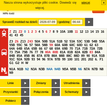
Nasza strona wykorzystuje pliki cookie. Dowiedz się
więcej
x
#
więcej.
Sprawdź rozkład na dzień:
i godzinę:
Z
Z1
Z2
0
1
2
3
4
5
6
7
8
9
10A
10B
11
12
13
14
15
16
41
43
45
Z3
Z6
Z13
Z43
50A
50B
51A
51B
52
53A
53C
53B
54B
55A
55B
55C
56
57
58A
58B
59
60A
60B
60C
60D
61
62
63
64A
64B
65A
65B
66
67
68
69A
69B
70
71A
71B
72A
72B
73
75A
75B
76
77
78
80A
80B
81A
81B
82A
82B
83
84A
84B
85A
85B
86
87A
87B
88A
88B
88C
88D
89
90
91A
91B
91C
92A
92B
93
94
96
97A
97B
99
100
101
201
202
6.
F1
G1
G2
H
W
N1A
N1B
N2
N3A
N3B
N4A
N4B
N5A
N5B
N6
N7A
N7B
N8
N9
Linie
Zmiany
Utrudnienia
Przystanki
Połączenia
Schematy
Pobierz