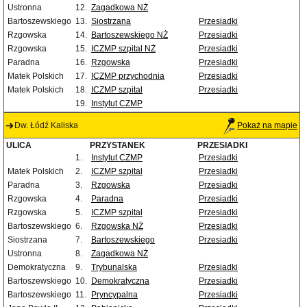
Ustronna
12.
Zagadkowa NŻ
Bartoszewskiego
13.
Siostrzana
Przesiadki
Rzgowska
14.
Bartoszewskiego NŻ
Przesiadki
Rzgowska
15.
ICZMP szpital NŻ
Przesiadki
Paradna
16.
Rzgowska
Przesiadki
Matek Polskich
17.
ICZMP przychodnia
Przesiadki
Matek Polskich
18.
ICZMP szpital
Przesiadki
19.
Instytut CZMP
Dw. Łódź Kaliska
Pokaż na mapie
ULICA
PRZYSTANEK
PRZESIADKI
1.
Instytut CZMP
Przesiadki
Matek Polskich
2.
ICZMP szpital
Przesiadki
Paradna
3.
Rzgowska
Przesiadki
Rzgowska
4.
Paradna
Przesiadki
Rzgowska
5.
ICZMP szpital
Przesiadki
Bartoszewskiego
6.
Rzgowska NŻ
Przesiadki
Siostrzana
7.
Bartoszewskiego
Przesiadki
Ustronna
8.
Zagadkowa NŻ
Demokratyczna
9.
Trybunalska
Przesiadki
Bartoszewskiego
10.
Demokratyczna
Przesiadki
Bartoszewskiego
11.
Pryncypalna
Przesiadki