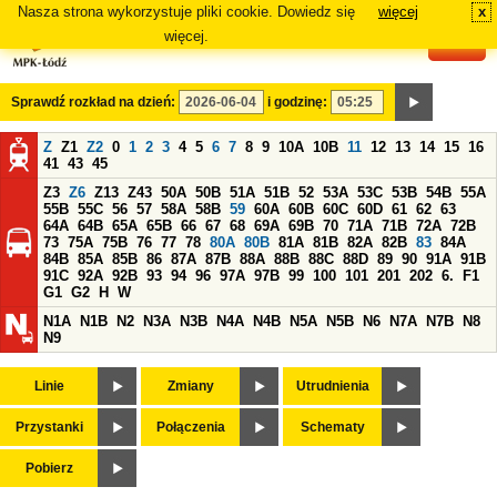
Nasza strona wykorzystuje pliki cookie. Dowiedz się
więcej
x
#
więcej.
Sprawdź rozkład na dzień:
i godzinę:
Z
Z1
Z2
0
1
2
3
4
5
6
7
8
9
10A
10B
11
12
13
14
15
16
41
43
45
Z3
Z6
Z13
Z43
50A
50B
51A
51B
52
53A
53C
53B
54B
55A
55B
55C
56
57
58A
58B
59
60A
60B
60C
60D
61
62
63
64A
64B
65A
65B
66
67
68
69A
69B
70
71A
71B
72A
72B
73
75A
75B
76
77
78
80A
80B
81A
81B
82A
82B
83
84A
84B
85A
85B
86
87A
87B
88A
88B
88C
88D
89
90
91A
91B
91C
92A
92B
93
94
96
97A
97B
99
100
101
201
202
6.
F1
G1
G2
H
W
N1A
N1B
N2
N3A
N3B
N4A
N4B
N5A
N5B
N6
N7A
N7B
N8
N9
Linie
Zmiany
Utrudnienia
Przystanki
Połączenia
Schematy
Pobierz