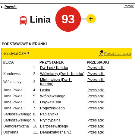
Pomoc
Powrót
93
Linia
PODSTAWOWE KIERUNKI
Instytut CZMP
Pokaż na mapie
ULICA
PRZYSTANEK
PRZESIADKI
1.
Dw. Łódź Kaliska
Przesiadki
Karolewska
2.
Włókniarzy (Dw. Ł. Kaliska)
Przesiadki
Mickiewicza (Dw. Ł.
Przesiadki
Włókniarzy
3.
Kaliska)
Jana Pawła II
4.
Łaska
Przesiadki
Jana Pawła II
5.
Wróblewskiego
Przesiadki
Jana Pawła II
6.
Obywatelska
Przesiadki
Jana Pawła II
7.
Rogozińskiego
Przesiadki
Bartoszewskiego
8.
Pabianicka
Bartoszewskiego
9.
Pryncypalna
Przesiadki
Demokratyczna
10.
Bartoszewskiego
Przesiadki
Ustronna
11.
Demokratyczna NŻ
Przesiadki