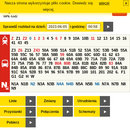
Nasza strona wykorzystuje pliki cookie. Dowiedz się
więcej
x
#
więcej.
Sprawdź rozkład na dzień:
i godzinę:
Z
Z1
Z2
0
1
2
3
4
5
6
7
8
9
10A
10B
11
12
13
14
15
16
41
43
45
Z3
Z6
Z13
Z43
50A
50B
51A
51B
52
53A
53C
53B
54B
55A
55B
55C
56
57
58A
58B
59
60A
60B
60C
60D
61
62
63
64A
64B
65A
65B
66
67
68
69A
69B
70
71A
71B
72A
72B
73
75A
75B
76
77
78
80A
80B
81A
81B
82A
82B
83
84A
84B
85A
85B
86
87A
87B
88A
88B
88C
88D
89
90
91A
91B
91C
92A
92B
93
94
96
97A
97B
99
100
101
201
202
6.
F1
G1
G2
H
W
N1A
N1B
N2
N3A
N3B
N4A
N4B
N5A
N5B
N6
N7A
N7B
N8
N9
Linie
Zmiany
Utrudnienia
Przystanki
Połączenia
Schematy
Pobierz