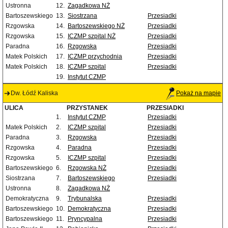
Ustronna
12.
Zagadkowa NŻ
Bartoszewskiego
13.
Siostrzana
Przesiadki
Rzgowska
14.
Bartoszewskiego NŻ
Przesiadki
Rzgowska
15.
ICZMP szpital NŻ
Przesiadki
Paradna
16.
Rzgowska
Przesiadki
Matek Polskich
17.
ICZMP przychodnia
Przesiadki
Matek Polskich
18.
ICZMP szpital
Przesiadki
19.
Instytut CZMP
Dw. Łódź Kaliska
Pokaż na mapie
ULICA
PRZYSTANEK
PRZESIADKI
1.
Instytut CZMP
Przesiadki
Matek Polskich
2.
ICZMP szpital
Przesiadki
Paradna
3.
Rzgowska
Przesiadki
Rzgowska
4.
Paradna
Przesiadki
Rzgowska
5.
ICZMP szpital
Przesiadki
Bartoszewskiego
6.
Rzgowska NŻ
Przesiadki
Siostrzana
7.
Bartoszewskiego
Przesiadki
Ustronna
8.
Zagadkowa NŻ
Demokratyczna
9.
Trybunalska
Przesiadki
Bartoszewskiego
10.
Demokratyczna
Przesiadki
Bartoszewskiego
11.
Pryncypalna
Przesiadki