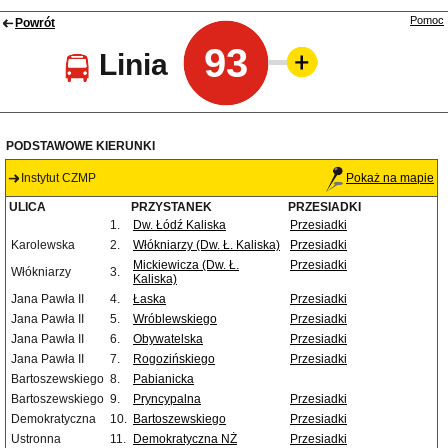
Pomoc
Powrót
93
Linia
PODSTAWOWE KIERUNKI
Instytut CZMP
Pokaż na mapie
ULICA
PRZYSTANEK
PRZESIADKI
1.
Dw. Łódź Kaliska
Przesiadki
Karolewska
2.
Włókniarzy (Dw. Ł. Kaliska)
Przesiadki
Mickiewicza (Dw. Ł.
Przesiadki
Włókniarzy
3.
Kaliska)
Jana Pawła II
4.
Łaska
Przesiadki
Jana Pawła II
5.
Wróblewskiego
Przesiadki
Jana Pawła II
6.
Obywatelska
Przesiadki
Jana Pawła II
7.
Rogozińskiego
Przesiadki
Bartoszewskiego
8.
Pabianicka
Bartoszewskiego
9.
Pryncypalna
Przesiadki
Demokratyczna
10.
Bartoszewskiego
Przesiadki
Ustronna
11.
Demokratyczna NŻ
Przesiadki