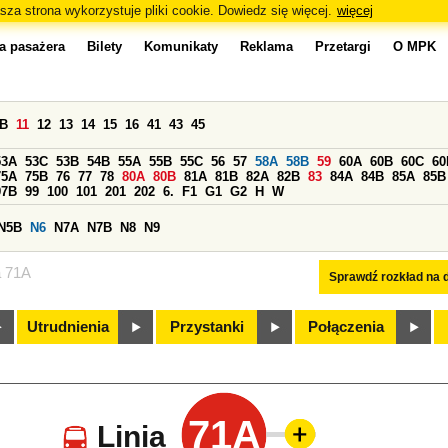
sza strona wykorzystuje pliki cookie. Dowiedz się więcej.
więcej
a pasażera
Bilety
Komunikaty
Reklama
Przetargi
O MPK
0B
11
12
13
14
15
16
41
43
45
53A
53C
53B
54B
55A
55B
55C
56
57
58A
58B
59
60A
60B
60C
60
75A
75B
76
77
78
80A
80B
81A
81B
82A
82B
83
84A
84B
85A
85B
97B
99
100
101
201
202
6.
F1
G1
G2
H
W
N5B
N6
N7A
N7B
N8
N9
a 71A
Sprawdź rozkład na d
Utrudnienia
Przystanki
Połączenia
71A
Linia