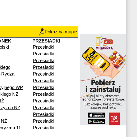
Pokaż na mapie
ANEK
PRZESIADKI
olski
Przesiadki
Przesiadki
Przesiadki
kiego
Przesiadki
o-Rydza
Przesiadki
Przesiadki
cyjnego WP
Przesiadki
kiego NŻ
Przesiadki
NŻ
Przesiadki
czyzna NŻ
Przesiadki
Przesiadki
 NŻ
Przesiadki
roryzmu 11
Przesiadki