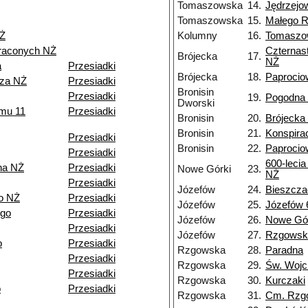
Tomaszowska
14.
Jędrzejo
Tomaszowska
15.
Małego 
NŻ
Kolumny
16.
Tomaszo
traconych NŻ
Czternas
Brójecka
17.
NŻ
a
Przesiadki
Brójecka
18.
Paproci
rza NŻ
Przesiadki
Bronisin
Przesiadki
19.
Pogodna
Dworski
zmu 11
Przesiadki
Bronisin
20.
Brójecka
Bronisin
21.
Konspirac
Przesiadki
Bronisin
22.
Paproci
Przesiadki
600-lecia
na NŻ
Przesiadki
Nowe Górki
23.
NŻ
Przesiadki
Józefów
24.
Bieszcz
o NŻ
Przesiadki
Józefów
25.
Józefów 
ego
Przesiadki
Józefów
26.
Nowe Gó
Przesiadki
Józefów
27.
Rzgowsk
o
Przesiadki
Rzgowska
28.
Paradna
Przesiadki
Rzgowska
29.
Św. Wojc
Przesiadki
Rzgowska
30.
Kurczaki
o
Przesiadki
Rzgowska
31.
Cm. Rzg