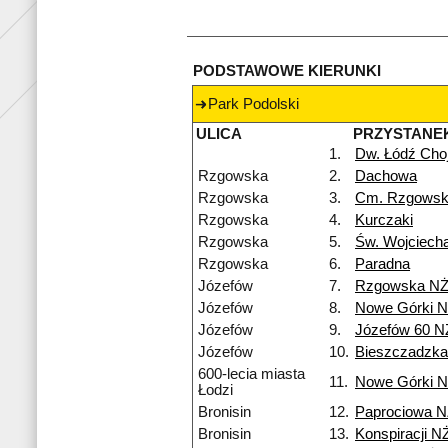
PODSTAWOWE KIERUNKI
Park Podolski
ULICA
PRZYSTANE
1.
Dw. Łódź Cho
Rzgowska
2.
Dachowa
Rzgowska
3.
Cm. Rzgows
Rzgowska
4.
Kurczaki
Rzgowska
5.
Św. Wojciech
Rzgowska
6.
Paradna
Józefów
7.
Rzgowska N
Józefów
8.
Nowe Górki 
Józefów
9.
Józefów 60 N
Józefów
10.
Bieszczadzk
600-lecia miasta
11.
Nowe Górki 
Łodzi
Bronisin
12.
Paprociowa 
Bronisin
13.
Konspiracji N