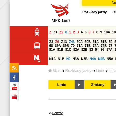
Na
Rozkłady jazdy
Dl
Z
Z1
Z2
0
1
2
3
4
5
6
7
8
9
10A
1
Z3
Z6
Z13
Z43
50A
50B
51A
51B
52
68
69A
69B
70
71A
71B
72A
72B
73
91A
91B
91C
92A
92B
93
94
96
97A
N1A
N1B
N2
N3A
N3B
N4A
N4B
N5A
Start
Rozkłady jazdy
Linie
Lini
Linie
Zmiany
Powrót