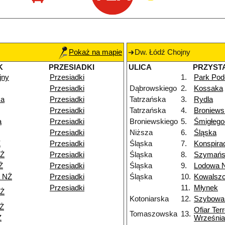
Pokaż na mapie
Dw. Łódź Chojny
K
PRZESIADKI
ULICA
PRZYST
jny
Przesiadki
1.
Park Pod
Przesiadki
Dąbrowskiego
2.
Kossaka
ka
Przesiadki
Tatrzańska
3.
Rydla
Przesiadki
Tatrzańska
4.
Broniews
a
Przesiadki
Broniewskiego
5.
Śmigłeg
Przesiadki
Niższa
6.
Śląska
Ż
Przesiadki
Śląska
7.
Konspira
NŻ
Przesiadki
Śląska
8.
Szymańs
Ż
Przesiadki
Śląska
9.
Lodowa 
a NŻ
Przesiadki
Śląska
10.
Kowalsz
Przesiadki
11.
Młynek
NŻ
Kotoniarska
12.
Szybowa
NŻ
Ofiar Ter
Tomaszowska
13.
Ż
Września