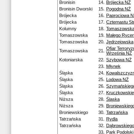
Bronisin
14.
Brójecka NŻ
Bronisin Dworski
15.
Pogodna NŻ
Brójecka
16.
Paprociowa 
Brójecka
17.
Czternastu S
Kolumny
18.
Tomaszowsk
Tomaszowska
19.
Małego Ryce
Tomaszowska
20.
Jędrzejowska
Ofiar Terrory
Tomaszowska
21.
Września NŻ
Kotoniarska
22.
Szybowa NŻ
23.
Młynek
Śląska
24.
Kowalszczyz
Śląska
25.
Lodowa NŻ
Śląska
26.
Szymańskieg
Śląska
27.
Kruczkowski
Niższa
28.
Śląska
Niższa
29.
Broniewskieg
Broniewskiego
30.
Tatrzańska
Tatrzańska
31.
Rydla
Tatrzańska
32.
Dąbrowskieg
33.
Park Podolski