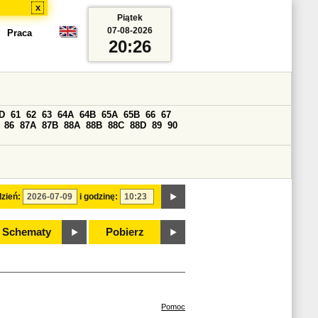
x
Piątek
07-08-2026
Praca
20:26
D
61
62
63
64A
64B
65A
65B
66
67
86
87A
87B
88A
88B
88C
88D
89
90
zień:
i godzinę:
Schematy
Pobierz
Pomoc