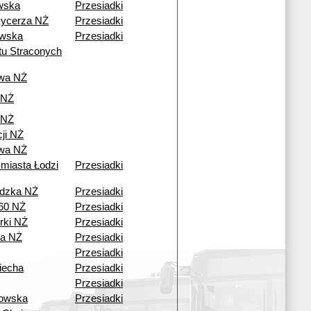
wska
Przesiadki
Rycerza NŻ
Przesiadki
wska
Przesiadki
tu Straconych
owa NŻ
 NŻ
 NŻ
ji NŻ
owa NŻ
 miasta Łodzi
Przesiadki
adzka NŻ
Przesiadki
60 NŻ
Przesiadki
rki NŻ
Przesiadki
a NŻ
Przesiadki
Przesiadki
iecha
Przesiadki
Przesiadki
owska
Przesiadki