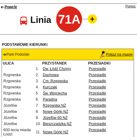
Pomoc
Powrót
71A
Linia
PODSTAWOWE KIERUNKI
Park Podolski
Pokaż na mapie
ULICA
PRZYSTANEK
PRZESIADKI
1.
Dw. Łódź Chojny
Przesiadki
Rzgowska
2.
Dachowa
Przesiadki
Rzgowska
3.
Cm. Rzgowska
Przesiadki
Rzgowska
4.
Kurczaki
Przesiadki
Rzgowska
5.
Św. Wojciecha
Przesiadki
Rzgowska
6.
Paradna
Przesiadki
Józefów
7.
Rzgowska NŻ
Przesiadki
Józefów
8.
Nowe Górki NŻ
Przesiadki
Józefów
9.
Józefów 60 NŻ
Przesiadki
Józefów
10.
Bieszczadzka NŻ
Przesiadki
600-lecia miasta
Przesiadki
11.
Nowe Górki NŻ
Łodzi