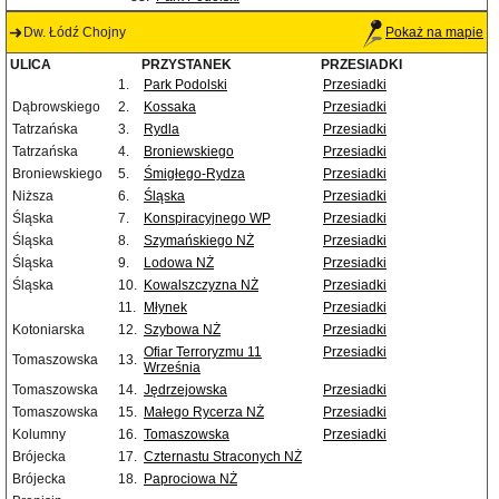
Dw. Łódź Chojny
Pokaż na mapie
ULICA
PRZYSTANEK
PRZESIADKI
1.
Park Podolski
Przesiadki
Dąbrowskiego
2.
Kossaka
Przesiadki
Tatrzańska
3.
Rydla
Przesiadki
Tatrzańska
4.
Broniewskiego
Przesiadki
Broniewskiego
5.
Śmigłego-Rydza
Przesiadki
Niższa
6.
Śląska
Przesiadki
Śląska
7.
Konspiracyjnego WP
Przesiadki
Śląska
8.
Szymańskiego NŻ
Przesiadki
Śląska
9.
Lodowa NŻ
Przesiadki
Śląska
10.
Kowalszczyzna NŻ
Przesiadki
11.
Młynek
Przesiadki
Kotoniarska
12.
Szybowa NŻ
Przesiadki
Ofiar Terroryzmu 11
Przesiadki
Tomaszowska
13.
Września
Tomaszowska
14.
Jędrzejowska
Przesiadki
Tomaszowska
15.
Małego Rycerza NŻ
Przesiadki
Kolumny
16.
Tomaszowska
Przesiadki
Brójecka
17.
Czternastu Straconych NŻ
Brójecka
18.
Paprociowa NŻ