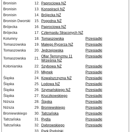
Bronisin
12.
Paprociowa NŻ
Bronisin
13.
Konspiracji NŻ
Bronisin
14.
Brójecka NŻ
Bronisin Dworski
15.
Pogodna NŻ
Brójecka
16.
Paprociowa NŻ
Brójecka
17.
Czternastu Straconych NŻ
Kolumny
18.
Tomaszowska
Przesiadki
Tomaszowska
19.
Małego Rycerza NŻ
Przesiadki
Tomaszowska
20.
Jędrzejowska
Przesiadki
Ofiar Terroryzmu 11
Przesiadki
Tomaszowska
21.
Września NŻ
Kotoniarska
22.
Szybowa NŻ
Przesiadki
23.
Młynek
Przesiadki
Śląska
24.
Kowalszczyzna NŻ
Przesiadki
Śląska
25.
Lodowa NŻ
Przesiadki
Śląska
26.
Szymańskiego NŻ
Przesiadki
Śląska
27.
Kruczkowskiego
Przesiadki
Niższa
28.
Śląska
Przesiadki
Niższa
29.
Broniewskiego
Przesiadki
Broniewskiego
30.
Tatrzańska
Przesiadki
Tatrzańska
31.
Rydla
Przesiadki
Tatrzańska
32.
Dąbrowskiego
Przesiadki
33.
Park Podolski