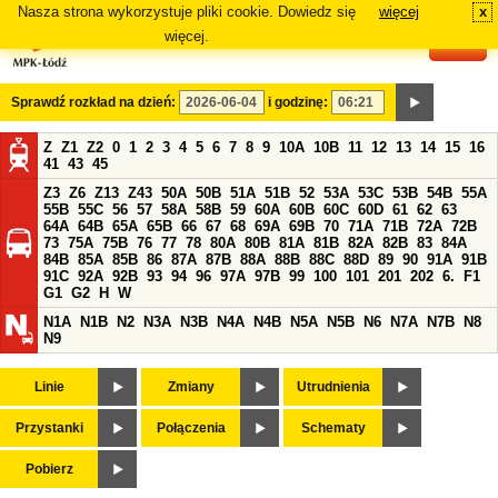
Nasza strona wykorzystuje pliki cookie. Dowiedz się
więcej
x
#
więcej.
Sprawdź rozkład na dzień:
i godzinę:
Z
Z1
Z2
0
1
2
3
4
5
6
7
8
9
10A
10B
11
12
13
14
15
16
41
43
45
Z3
Z6
Z13
Z43
50A
50B
51A
51B
52
53A
53C
53B
54B
55A
55B
55C
56
57
58A
58B
59
60A
60B
60C
60D
61
62
63
64A
64B
65A
65B
66
67
68
69A
69B
70
71A
71B
72A
72B
73
75A
75B
76
77
78
80A
80B
81A
81B
82A
82B
83
84A
84B
85A
85B
86
87A
87B
88A
88B
88C
88D
89
90
91A
91B
91C
92A
92B
93
94
96
97A
97B
99
100
101
201
202
6.
F1
G1
G2
H
W
N1A
N1B
N2
N3A
N3B
N4A
N4B
N5A
N5B
N6
N7A
N7B
N8
N9
Linie
Zmiany
Utrudnienia
Przystanki
Połączenia
Schematy
Pobierz