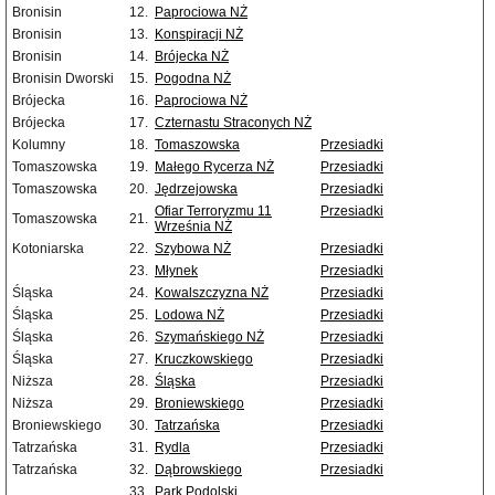
Bronisin
12.
Paprociowa NŻ
Bronisin
13.
Konspiracji NŻ
Bronisin
14.
Brójecka NŻ
Bronisin Dworski
15.
Pogodna NŻ
Brójecka
16.
Paprociowa NŻ
Brójecka
17.
Czternastu Straconych NŻ
Kolumny
18.
Tomaszowska
Przesiadki
Tomaszowska
19.
Małego Rycerza NŻ
Przesiadki
Tomaszowska
20.
Jędrzejowska
Przesiadki
Ofiar Terroryzmu 11
Przesiadki
Tomaszowska
21.
Września NŻ
Kotoniarska
22.
Szybowa NŻ
Przesiadki
23.
Młynek
Przesiadki
Śląska
24.
Kowalszczyzna NŻ
Przesiadki
Śląska
25.
Lodowa NŻ
Przesiadki
Śląska
26.
Szymańskiego NŻ
Przesiadki
Śląska
27.
Kruczkowskiego
Przesiadki
Niższa
28.
Śląska
Przesiadki
Niższa
29.
Broniewskiego
Przesiadki
Broniewskiego
30.
Tatrzańska
Przesiadki
Tatrzańska
31.
Rydla
Przesiadki
Tatrzańska
32.
Dąbrowskiego
Przesiadki
33.
Park Podolski