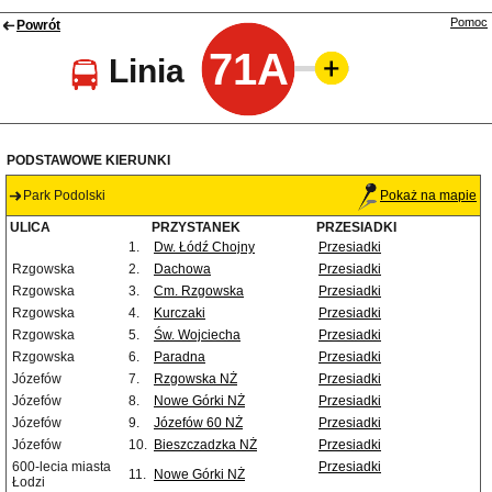
Pomoc
Powrót
71A
Linia
PODSTAWOWE KIERUNKI
Park Podolski
Pokaż na mapie
ULICA
PRZYSTANEK
PRZESIADKI
1.
Dw. Łódź Chojny
Przesiadki
Rzgowska
2.
Dachowa
Przesiadki
Rzgowska
3.
Cm. Rzgowska
Przesiadki
Rzgowska
4.
Kurczaki
Przesiadki
Rzgowska
5.
Św. Wojciecha
Przesiadki
Rzgowska
6.
Paradna
Przesiadki
Józefów
7.
Rzgowska NŻ
Przesiadki
Józefów
8.
Nowe Górki NŻ
Przesiadki
Józefów
9.
Józefów 60 NŻ
Przesiadki
Józefów
10.
Bieszczadzka NŻ
Przesiadki
600-lecia miasta
Przesiadki
11.
Nowe Górki NŻ
Łodzi