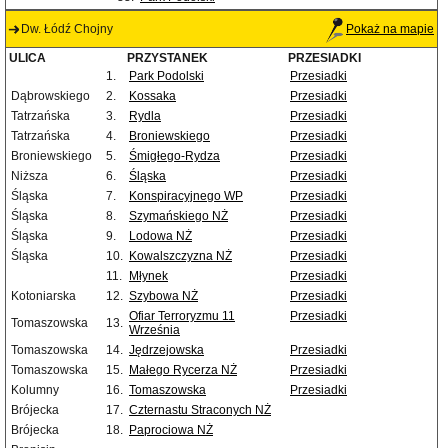
Dw. Łódź Chojny
Pokaż na mapie
ULICA
PRZYSTANEK
PRZESIADKI
1.
Park Podolski
Przesiadki
Dąbrowskiego
2.
Kossaka
Przesiadki
Tatrzańska
3.
Rydla
Przesiadki
Tatrzańska
4.
Broniewskiego
Przesiadki
Broniewskiego
5.
Śmigłego-Rydza
Przesiadki
Niższa
6.
Śląska
Przesiadki
Śląska
7.
Konspiracyjnego WP
Przesiadki
Śląska
8.
Szymańskiego NŻ
Przesiadki
Śląska
9.
Lodowa NŻ
Przesiadki
Śląska
10.
Kowalszczyzna NŻ
Przesiadki
11.
Młynek
Przesiadki
Kotoniarska
12.
Szybowa NŻ
Przesiadki
Ofiar Terroryzmu 11
Przesiadki
Tomaszowska
13.
Września
Tomaszowska
14.
Jędrzejowska
Przesiadki
Tomaszowska
15.
Małego Rycerza NŻ
Przesiadki
Kolumny
16.
Tomaszowska
Przesiadki
Brójecka
17.
Czternastu Straconych NŻ
Brójecka
18.
Paprociowa NŻ