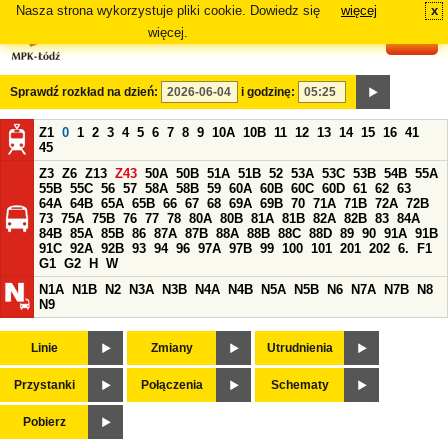
Nasza strona wykorzystuje pliki cookie. Dowiedz się
więcej
x
#
więcej.
Sprawdź rozkład na dzień:
i godzinę:
Z1
0
1
2
3
4
5
6
7
8
9
10A
10B
11
12
13
14
15
16
41
45
Z3
Z6
Z13
Z43
50A
50B
51A
51B
52
53A
53C
53B
54B
55A
55B
55C
56
57
58A
58B
59
60A
60B
60C
60D
61
62
63
64A
64B
65A
65B
66
67
68
69A
69B
70
71A
71B
72A
72B
73
75A
75B
76
77
78
80A
80B
81A
81B
82A
82B
83
84A
84B
85A
85B
86
87A
87B
88A
88B
88C
88D
89
90
91A
91B
91C
92A
92B
93
94
96
97A
97B
99
100
101
201
202
6.
F1
G1
G2
H
W
N1A
N1B
N2
N3A
N3B
N4A
N4B
N5A
N5B
N6
N7A
N7B
N8
N9
Linie
Zmiany
Utrudnienia
Przystanki
Połączenia
Schematy
Pobierz