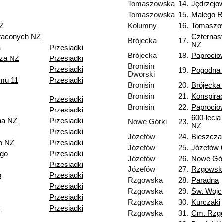
Tomaszowska
14.
Jędrzejo
Tomaszowska
15.
Małego 
NŻ
Kolumny
16.
Tomaszo
traconych NŻ
Czternas
Brójecka
17.
NŻ
a
Przesiadki
Brójecka
18.
Paproci
rza NŻ
Przesiadki
Bronisin
Przesiadki
19.
Pogodna
Dworski
zmu 11
Przesiadki
Bronisin
20.
Brójecka
Bronisin
21.
Konspirac
Przesiadki
Bronisin
22.
Paproci
Przesiadki
600-lecia
na NŻ
Przesiadki
Nowe Górki
23.
NŻ
Przesiadki
Józefów
24.
Bieszcz
o NŻ
Przesiadki
Józefów
25.
Józefów 
ego
Przesiadki
Józefów
26.
Nowe Gó
Przesiadki
Józefów
27.
Rzgowsk
o
Przesiadki
Rzgowska
28.
Paradna
Przesiadki
Rzgowska
29.
Św. Wojc
Przesiadki
Rzgowska
30.
Kurczaki
o
Przesiadki
Rzgowska
31.
Cm. Rzg