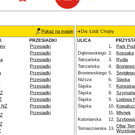
Pokaż na mapie
Dw. Łódź Chojny
K
PRZESIADKI
ULICA
PRZYST
jny
Przesiadki
1.
Park Pod
Przesiadki
Dąbrowskiego
2.
Kossaka
ka
Przesiadki
Tatrzańska
3.
Rydla
Przesiadki
Tatrzańska
4.
Broniews
a
Przesiadki
Broniewskiego
5.
Śmigłeg
Przesiadki
Niższa
6.
Śląska
Ż
Przesiadki
Śląska
7.
Konspira
NŻ
Przesiadki
Śląska
8.
Szymańs
Ż
Przesiadki
Śląska
9.
Lodowa 
a NŻ
Przesiadki
Śląska
10.
Kowalsz
Przesiadki
11.
Młynek
NŻ
Kotoniarska
12.
Szybowa
NŻ
Ofiar Ter
Tomaszowska
13.
Ż
Września