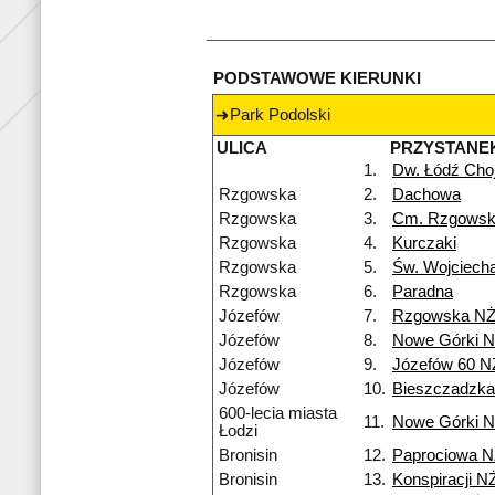
PODSTAWOWE KIERUNKI
Park Podolski
ULICA
PRZYSTANE
1.
Dw. Łódź Cho
Rzgowska
2.
Dachowa
Rzgowska
3.
Cm. Rzgows
Rzgowska
4.
Kurczaki
Rzgowska
5.
Św. Wojciech
Rzgowska
6.
Paradna
Józefów
7.
Rzgowska N
Józefów
8.
Nowe Górki 
Józefów
9.
Józefów 60 N
Józefów
10.
Bieszczadzk
600-lecia miasta
11.
Nowe Górki 
Łodzi
Bronisin
12.
Paprociowa 
Bronisin
13.
Konspiracji N