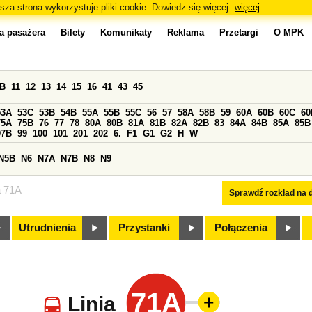
sza strona wykorzystuje pliki cookie. Dowiedz się więcej.
więcej
a pasażera
Bilety
Komunikaty
Reklama
Przetargi
O MPK
0B
11
12
13
14
15
16
41
43
45
53A
53C
53B
54B
55A
55B
55C
56
57
58A
58B
59
60A
60B
60C
60
75A
75B
76
77
78
80A
80B
81A
81B
82A
82B
83
84A
84B
85A
85B
97B
99
100
101
201
202
6.
F1
G1
G2
H
W
N5B
N6
N7A
N7B
N8
N9
a 71A
Sprawdź rozkład na d
Utrudnienia
Przystanki
Połączenia
71A
Linia