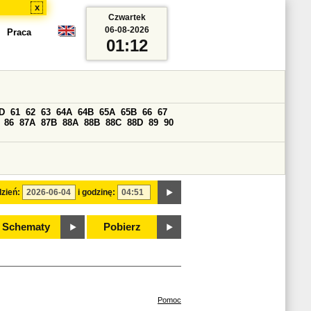
x
Czwartek
06-08-2026
Praca
01:12
D
61
62
63
64A
64B
65A
65B
66
67
86
87A
87B
88A
88B
88C
88D
89
90
zień:
i godzinę:
Schematy
Pobierz
Pomoc