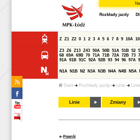
Na
Rozkłady jazdy
Dl
Z
Z1
Z2
0
1
2
3
4
5
6
7
8
9
10A
1
Z3
Z6
Z13
Z43
50A
50B
51A
51B
52
68
69A
69B
70
71A
71B
72A
72B
73
91A
91B
91C
92A
92B
93
94
96
97A
N1A
N1B
N2
N3A
N3B
N4A
N4B
N5A
Start
Rozkłady jazdy
Linie
Lini
Linie
Zmiany
Powrót