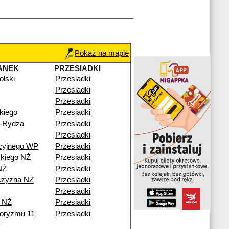
Pokaż na mapie
ANEK
PRZESIADKI
olski
Przesiadki
Przesiadki
Przesiadki
kiego
Przesiadki
o-Rydza
Przesiadki
Przesiadki
cyjnego WP
Przesiadki
kiego NŻ
Przesiadki
NŻ
Przesiadki
czyzna NŻ
Przesiadki
Przesiadki
 NŻ
Przesiadki
roryzmu 11
Przesiadki