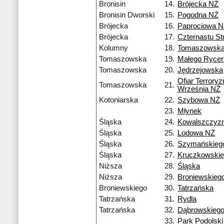
Bronisin
14.
Brójecka NŻ
Bronisin Dworski
15.
Pogodna NŻ
Brójecka
16.
Paprociowa 
Brójecka
17.
Czternastu S
Kolumny
18.
Tomaszowsk
Tomaszowska
19.
Małego Ryce
Tomaszowska
20.
Jędrzejowska
Ofiar Terrory
Tomaszowska
21.
Września NŻ
Kotoniarska
22.
Szybowa NŻ
23.
Młynek
Śląska
24.
Kowalszczyz
Śląska
25.
Lodowa NŻ
Śląska
26.
Szymańskieg
Śląska
27.
Kruczkowski
Niższa
28.
Śląska
Niższa
29.
Broniewskieg
Broniewskiego
30.
Tatrzańska
Tatrzańska
31.
Rydla
Tatrzańska
32.
Dąbrowskieg
33.
Park Podolski