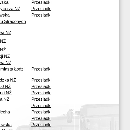
wska
Przesiadki
Rycerza NŻ
Przesiadki
wska
Przesiadki
tu Straconych
owa NŻ
 NŻ
 NŻ
ji NŻ
owa NŻ
 miasta Łodzi
Przesiadki
adzka NŻ
Przesiadki
60 NŻ
Przesiadki
rki NŻ
Przesiadki
a NŻ
Przesiadki
Przesiadki
iecha
Przesiadki
Przesiadki
owska
Przesiadki