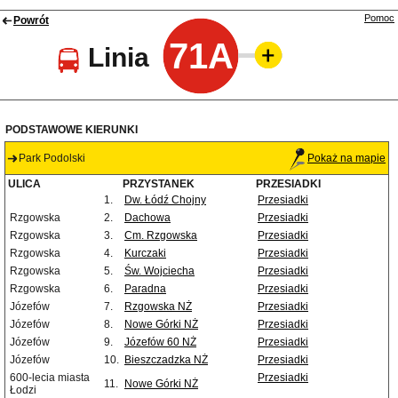
Pomoc
Powrót
71A
Linia
PODSTAWOWE KIERUNKI
Park Podolski
Pokaż na mapie
ULICA
PRZYSTANEK
PRZESIADKI
1.
Dw. Łódź Chojny
Przesiadki
Rzgowska
2.
Dachowa
Przesiadki
Rzgowska
3.
Cm. Rzgowska
Przesiadki
Rzgowska
4.
Kurczaki
Przesiadki
Rzgowska
5.
Św. Wojciecha
Przesiadki
Rzgowska
6.
Paradna
Przesiadki
Józefów
7.
Rzgowska NŻ
Przesiadki
Józefów
8.
Nowe Górki NŻ
Przesiadki
Józefów
9.
Józefów 60 NŻ
Przesiadki
Józefów
10.
Bieszczadzka NŻ
Przesiadki
600-lecia miasta
Przesiadki
11.
Nowe Górki NŻ
Łodzi