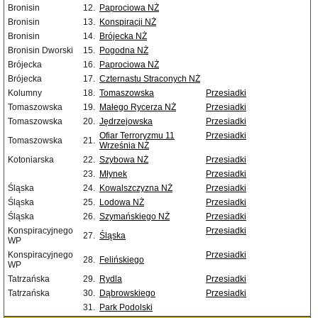
Bronisin
12.
Paprociowa NŻ
Bronisin
13.
Konspiracji NŻ
Bronisin
14.
Brójecka NŻ
Bronisin Dworski
15.
Pogodna NŻ
Brójecka
16.
Paprociowa NŻ
Brójecka
17.
Czternastu Straconych NŻ
Kolumny
18.
Tomaszowska
Przesiadki
Tomaszowska
19.
Małego Rycerza NŻ
Przesiadki
Tomaszowska
20.
Jędrzejowska
Przesiadki
Ofiar Terroryzmu 11
Przesiadki
Tomaszowska
21.
Września NŻ
Kotoniarska
22.
Szybowa NŻ
Przesiadki
23.
Młynek
Przesiadki
Śląska
24.
Kowalszczyzna NŻ
Przesiadki
Śląska
25.
Lodowa NŻ
Przesiadki
Śląska
26.
Szymańskiego NŻ
Przesiadki
Konspiracyjnego
Przesiadki
27.
Śląska
WP
Konspiracyjnego
Przesiadki
28.
Felińskiego
WP
Tatrzańska
29.
Rydla
Przesiadki
Tatrzańska
30.
Dąbrowskiego
Przesiadki
31.
Park Podolski