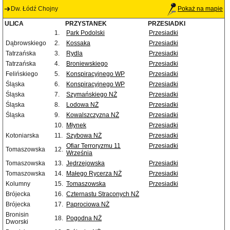
Dw. Łódź Chojny
Pokaż na mapie
ULICA
PRZYSTANEK
PRZESIADKI
1.
Park Podolski
Przesiadki
Dąbrowskiego
2.
Kossaka
Przesiadki
Tatrzańska
3.
Rydla
Przesiadki
Tatrzańska
4.
Broniewskiego
Przesiadki
Felińskiego
5.
Konspiracyjnego WP
Przesiadki
Śląska
6.
Konspiracyjnego WP
Przesiadki
Śląska
7.
Szymańskiego NŻ
Przesiadki
Śląska
8.
Lodowa NŻ
Przesiadki
Śląska
9.
Kowalszczyzna NŻ
Przesiadki
10.
Młynek
Przesiadki
Kotoniarska
11.
Szybowa NŻ
Przesiadki
Ofiar Terroryzmu 11
Przesiadki
Tomaszowska
12.
Września
Tomaszowska
13.
Jędrzejowska
Przesiadki
Tomaszowska
14.
Małego Rycerza NŻ
Przesiadki
Kolumny
15.
Tomaszowska
Przesiadki
Brójecka
16.
Czternastu Straconych NŻ
Brójecka
17.
Paprociowa NŻ
Bronisin
18.
Pogodna NŻ
Dworski