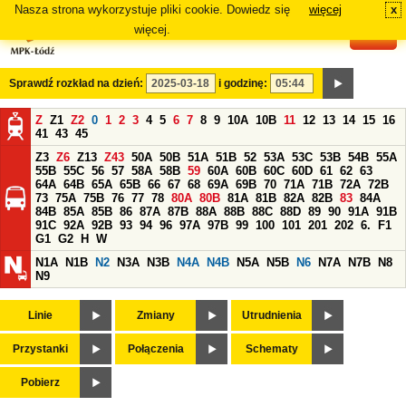
Nasza strona wykorzystuje pliki cookie. Dowiedz się
więcej
x
#
więcej.
Sprawdź rozkład na dzień:
i godzinę:
Z
Z1
Z2
0
1
2
3
4
5
6
7
8
9
10A
10B
11
12
13
14
15
16
41
43
45
Z3
Z6
Z13
Z43
50A
50B
51A
51B
52
53A
53C
53B
54B
55A
55B
55C
56
57
58A
58B
59
60A
60B
60C
60D
61
62
63
64A
64B
65A
65B
66
67
68
69A
69B
70
71A
71B
72A
72B
73
75A
75B
76
77
78
80A
80B
81A
81B
82A
82B
83
84A
84B
85A
85B
86
87A
87B
88A
88B
88C
88D
89
90
91A
91B
91C
92A
92B
93
94
96
97A
97B
99
100
101
201
202
6.
F1
G1
G2
H
W
N1A
N1B
N2
N3A
N3B
N4A
N4B
N5A
N5B
N6
N7A
N7B
N8
N9
Linie
Zmiany
Utrudnienia
Przystanki
Połączenia
Schematy
Pobierz