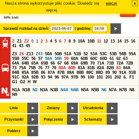
Nasza strona wykorzystuje pliki cookie. Dowiedz się
więcej
x
#
więcej.
Sprawdź rozkład na dzień:
i godzinę:
Z
Z1
Z2
0
1
2
3
4
5
6
7
8
9
10A
10B
11
12
13
14
15
16
41
43
45
Z3
Z6
Z13
Z43
50A
50B
51A
51B
52
53A
53C
53B
54B
55A
55B
55C
56
57
58A
58B
59
60A
60B
60C
60D
61
62
63
64A
64B
65A
65B
66
67
68
69A
69B
70
71A
71B
72A
72B
73
75A
75B
76
77
78
80A
80B
81A
81B
82A
82B
83
84A
84B
85A
85B
86
87A
87B
88A
88B
88C
88D
89
90
91A
91B
91C
92A
92B
93
94
96
97A
97B
99
100
101
201
202
6.
F1
G1
G2
H
W
N1A
N1B
N2
N3A
N3B
N4A
N4B
N5A
N5B
N6
N7A
N7B
N8
N9
Linie
Zmiany
Utrudnienia
Przystanki
Połączenia
Schematy
Pobierz