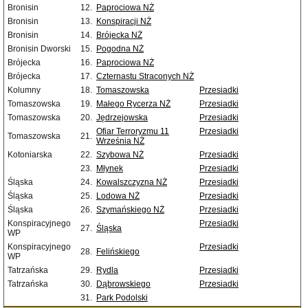
Bronisin
12.
Paprociowa NŻ
Bronisin
13.
Konspiracji NŻ
Bronisin
14.
Brójecka NŻ
Bronisin Dworski
15.
Pogodna NŻ
Brójecka
16.
Paprociowa NŻ
Brójecka
17.
Czternastu Straconych NŻ
Kolumny
18.
Tomaszowska
Przesiadki
Tomaszowska
19.
Małego Rycerza NŻ
Przesiadki
Tomaszowska
20.
Jędrzejowska
Przesiadki
Ofiar Terroryzmu 11
Przesiadki
Tomaszowska
21.
Września NŻ
Kotoniarska
22.
Szybowa NŻ
Przesiadki
23.
Młynek
Przesiadki
Śląska
24.
Kowalszczyzna NŻ
Przesiadki
Śląska
25.
Lodowa NŻ
Przesiadki
Śląska
26.
Szymańskiego NŻ
Przesiadki
Konspiracyjnego
Przesiadki
27.
Śląska
WP
Konspiracyjnego
Przesiadki
28.
Felińskiego
WP
Tatrzańska
29.
Rydla
Przesiadki
Tatrzańska
30.
Dąbrowskiego
Przesiadki
31.
Park Podolski