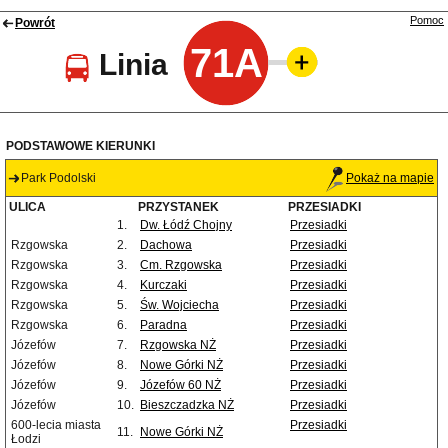
Pomoc
Powrót
71A
Linia
PODSTAWOWE KIERUNKI
Park Podolski
Pokaż na mapie
ULICA
PRZYSTANEK
PRZESIADKI
1.
Dw. Łódź Chojny
Przesiadki
Rzgowska
2.
Dachowa
Przesiadki
Rzgowska
3.
Cm. Rzgowska
Przesiadki
Rzgowska
4.
Kurczaki
Przesiadki
Rzgowska
5.
Św. Wojciecha
Przesiadki
Rzgowska
6.
Paradna
Przesiadki
Józefów
7.
Rzgowska NŻ
Przesiadki
Józefów
8.
Nowe Górki NŻ
Przesiadki
Józefów
9.
Józefów 60 NŻ
Przesiadki
Józefów
10.
Bieszczadzka NŻ
Przesiadki
600-lecia miasta
Przesiadki
11.
Nowe Górki NŻ
Łodzi