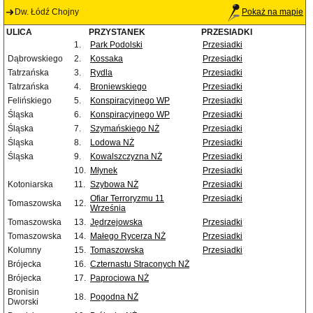
Dw. Łódź Chojny
Pokaż na mapie
ULICA
PRZYSTANEK
PRZESIADKI
1.
Park Podolski
Przesiadki
Dąbrowskiego
2.
Kossaka
Przesiadki
Tatrzańska
3.
Rydla
Przesiadki
Tatrzańska
4.
Broniewskiego
Przesiadki
Felińskiego
5.
Konspiracyjnego WP
Przesiadki
Śląska
6.
Konspiracyjnego WP
Przesiadki
Śląska
7.
Szymańskiego NŻ
Przesiadki
Śląska
8.
Lodowa NŻ
Przesiadki
Śląska
9.
Kowalszczyzna NŻ
Przesiadki
10.
Młynek
Przesiadki
Kotoniarska
11.
Szybowa NŻ
Przesiadki
Ofiar Terroryzmu 11
Przesiadki
Tomaszowska
12.
Września
Tomaszowska
13.
Jędrzejowska
Przesiadki
Tomaszowska
14.
Małego Rycerza NŻ
Przesiadki
Kolumny
15.
Tomaszowska
Przesiadki
Brójecka
16.
Czternastu Straconych NŻ
Brójecka
17.
Paprociowa NŻ
Bronisin
18.
Pogodna NŻ
Dworski