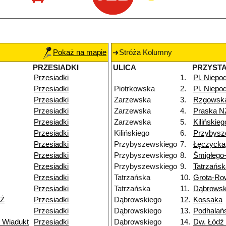
Pokaż na mapie
Stróża Kolumny
PRZESIADKI
ULICA
PRZYST
Przesiadki
1.
Pl. Niepod
Przesiadki
Piotrkowska
2.
Pl. Niepod
Przesiadki
Zarzewska
3.
Rzgowsk
Przesiadki
Zarzewska
4.
Praska N
Przesiadki
Zarzewska
5.
Kilińskieg
Przesiadki
Kilińskiego
6.
Przybysz
Przesiadki
Przybyszewskiego
7.
Łęczycka
Przesiadki
Przybyszewskiego
8.
Śmigłego
Przesiadki
Przybyszewskiego
9.
Tatrzańsk
Przesiadki
Tatrzańska
10.
Grota-Ro
Przesiadki
Tatrzańska
11.
Dąbrowsk
NŻ
Przesiadki
Dąbrowskiego
12.
Kossaka
Przesiadki
Dąbrowskiego
13.
Podhalań
 Wiadukt
Przesiadki
Dąbrowskiego
14.
Dw. Łódź