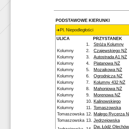
PODSTAWOWE KIERUNKI
Pl. Niepodległości
ULICA
PRZYSTANEK
1.
Stróża Kolumny
Kolumny
2.
Czajewskiego NŻ
Kolumny
3.
Autostrada A1 NŻ
Kolumny
4.
Platanowa NŻ
Kolumny
5.
Mozaikowa NŻ
Kolumny
6.
Ogrodnicza NŻ
Kolumny
7.
Kolumny 432 NŻ
Kolumny
8.
Mahoniowa NŻ
Kolumny
9.
Morenowa NŻ
Kolumny
10.
Kalinowskiego
Kolumny
11.
Tomaszowska
Tomaszowska
12.
Małego Rycerza 
Tomaszowska
13.
Jędrzejowska
Dw. Łódź Olechów