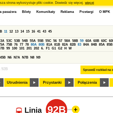
sza strona wykorzystuje pliki cookie. Dowiedz się więcej.
więcej
a pasażera
Bilety
Komunikaty
Reklama
Przetargi
O MPK
0B
11
12
13
14
15
16
41
43
45
53A
53C
53B
54B
55A
55B
55C
56
57
58A
58B
59
60A
60B
60C
60
75A
75B
76
77
78
80A
80B
81A
81B
82A
82B
83
84A
84B
85A
85B
97B
99
100
101
201
202
6.
F1
G1
G2
H
W
N5B
N6
N7A
N7B
N8
N9
a 92B
Sprawdź rozkład na d
Utrudnienia
Przystanki
Połączenia
92B
Linia