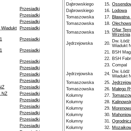
Dąbrowskiego
15.
Ossendow
Przesiadki
Dąbrowskiego
16.
Lodowa
Przesiadki
Tomaszowska
17.
Bławatna
Przesiadki
Tomaszowska
18.
Olechow
 Wiadukt
Przesiadki
Ofiar Ter
Tomaszowska
19.
Września
11
Przesiadki
Dw. Łódź
Jędrzejowska
20.
Wiadukt 
11
Przesiadki
21.
BSH Mag
22.
BSH Fabr
Przesiadki
23.
Compal
Przesiadki
Dw. Łódź
Jędrzejowska
24.
Przesiadki
Wiadukt 
Przesiadki
Tomaszowska
25.
Jędrzejo
NŻ
Przesiadki
Tomaszowska
26.
Małego R
a NŻ
Przesiadki
Kolumny
27.
Tomaszo
Przesiadki
Kolumny
28.
Kalinows
Przesiadki
Kolumny
29.
Morenow
Przesiadki
Kolumny
30.
Mahonio
Przesiadki
Kolumny
31.
Ogrodnic
Przesiadki
Kolumny
32.
Mozaiko