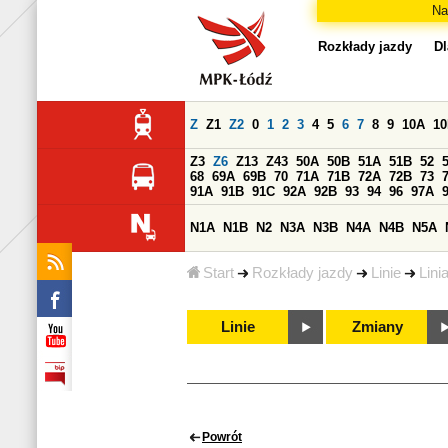
Na
Rozkłady jazdy
Dl
Z
Z1
Z2
0
1
2
3
4
5
6
7
8
9
10A
1
Z3
Z6
Z13
Z43
50A
50B
51A
51B
52
68
69A
69B
70
71A
71B
72A
72B
73
91A
91B
91C
92A
92B
93
94
96
97A
N1A
N1B
N2
N3A
N3B
N4A
N4B
N5A
Start
Rozkłady jazdy
Linie
Lini
Linie
Zmiany
Powrót