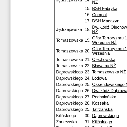
Jędrzejowska
14.
NŻ
15.
BSH Fabryka
16.
Compal
17.
BSH Magazyn
Dw. Łódź Olechów
Jędrzejowska
18.
NŻ
Ofiar Terroryzmu 
Tomaszowska
19.
Września NŻ
Ofiar Terroryzmu 
Tomaszowska
20.
Września
Tomaszowska
21.
Olechowska
Tomaszowska
22.
Bławatna NŻ
Dąbrowskiego
23.
Tomaszowska NŻ
Dąbrowskiego
24.
Lodowa
Dąbrowskiego
25.
Ossendowskiego 
Dąbrowskiego
26.
Dw. Łódź Dąbrow
Dąbrowskiego
27.
Podhalańska
Dąbrowskiego
28.
Kossaka
Dąbrowskiego
29.
Tatrzańska
Kilińskiego
30.
Dąbrowskiego
Zarzewska
31.
Kilińskiego