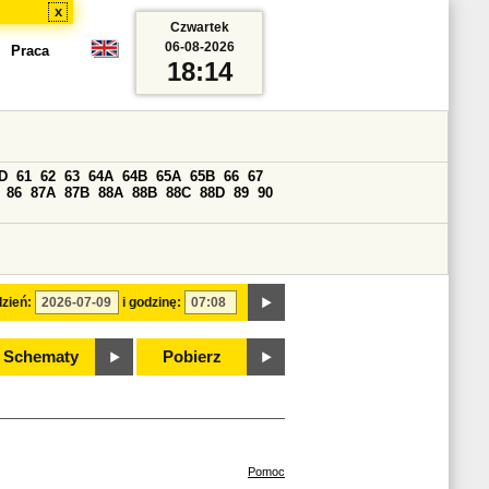
x
Czwartek
06-08-2026
Praca
18:14
D
61
62
63
64A
64B
65A
65B
66
67
86
87A
87B
88A
88B
88C
88D
89
90
zień:
i godzinę:
Schematy
Pobierz
Pomoc