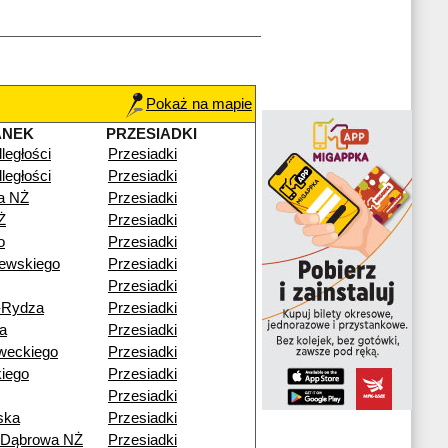
Pokaż na mapie
ANEK
PRZESIADKI
ległości
Przesiadki
ległości
Przesiadki
a NŻ
Przesiadki
Ż
Przesiadki
o
Przesiadki
ewskiego
Przesiadki
Przesiadki
-Rydza
Przesiadki
a
Przesiadki
weckiego
Przesiadki
iego
Przesiadki
Przesiadki
ska
Przesiadki
 Dąbrowa NŻ
Przesiadki