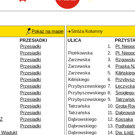
Pokaż na mapie
Stróża Kolumny
PRZESIADKI
ULICA
PRZYST
Przesiadki
1.
Pl. Niepod
Przesiadki
Piotrkowska
2.
Pl. Niepod
Przesiadki
Zarzewska
3.
Rzgowsk
Przesiadki
Zarzewska
4.
Praska N
Przesiadki
Zarzewska
5.
Kilińskieg
Przesiadki
Kilińskiego
6.
Przybysz
Przesiadki
Przybyszewskiego
7.
Łęczycka
Przesiadki
Przybyszewskiego
8.
Śmigłego
Przesiadki
Przybyszewskiego
9.
Tatrzańsk
Przesiadki
Tatrzańska
10.
Grota-Ro
Przesiadki
Tatrzańska
11.
Dąbrowsk
NŻ
Przesiadki
Dąbrowskiego
12.
Kossaka
Przesiadki
Dąbrowskiego
13.
Podhalań
 Wiadukt
Dąbrowskiego
14.
Dw. Łódź