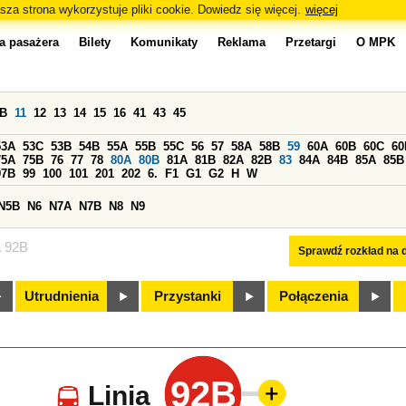
sza strona wykorzystuje pliki cookie. Dowiedz się więcej.
więcej
a pasażera
Bilety
Komunikaty
Reklama
Przetargi
O MPK
0B
11
12
13
14
15
16
41
43
45
53A
53C
53B
54B
55A
55B
55C
56
57
58A
58B
59
60A
60B
60C
60
75A
75B
76
77
78
80A
80B
81A
81B
82A
82B
83
84A
84B
85A
85B
97B
99
100
101
201
202
6.
F1
G1
G2
H
W
N5B
N6
N7A
N7B
N8
N9
a 92B
Sprawdź rozkład na d
Utrudnienia
Przystanki
Połączenia
92B
Linia