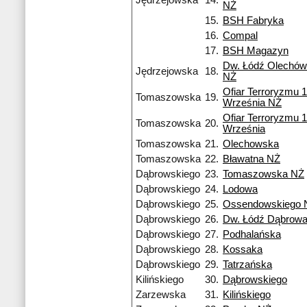
Jędrzejowska
14.
NŻ
15.
BSH Fabryka
16.
Compal
17.
BSH Magazyn
Dw. Łódź Olechów
Jędrzejowska
18.
NŻ
Ofiar Terroryzmu 
Tomaszowska
19.
Września NŻ
Ofiar Terroryzmu 
Tomaszowska
20.
Września
Tomaszowska
21.
Olechowska
Tomaszowska
22.
Bławatna NŻ
Dąbrowskiego
23.
Tomaszowska NŻ
Dąbrowskiego
24.
Lodowa
Dąbrowskiego
25.
Ossendowskiego 
Dąbrowskiego
26.
Dw. Łódź Dąbrow
Dąbrowskiego
27.
Podhalańska
Dąbrowskiego
28.
Kossaka
Dąbrowskiego
29.
Tatrzańska
Kilińskiego
30.
Dąbrowskiego
Zarzewska
31.
Kilińskiego