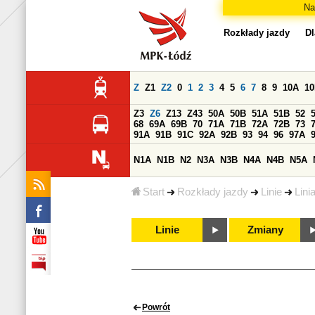
Na
Rozkłady jazdy
Dl
Z
Z1
Z2
0
1
2
3
4
5
6
7
8
9
10A
1
Z3
Z6
Z13
Z43
50A
50B
51A
51B
52
68
69A
69B
70
71A
71B
72A
72B
73
91A
91B
91C
92A
92B
93
94
96
97A
N1A
N1B
N2
N3A
N3B
N4A
N4B
N5A
Start
Rozkłady jazdy
Linie
Lini
Linie
Zmiany
Powrót