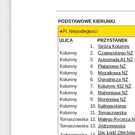
PODSTAWOWE KIERUNKI
Pl. Niepodległości
ULICA
PRZYSTANEK
1.
Stróża Kolumny
Kolumny
2.
Czajewskiego NŻ
Kolumny
3.
Autostrada A1 NŻ
Kolumny
4.
Platanowa NŻ
Kolumny
5.
Mozaikowa NŻ
Kolumny
6.
Ogrodnicza NŻ
Kolumny
7.
Kolumny 432 NŻ
Kolumny
8.
Mahoniowa NŻ
Kolumny
9.
Morenowa NŻ
Kolumny
10.
Kalinowskiego
Kolumny
11.
Tomaszowska
Tomaszowska
12.
Małego Rycerza 
Tomaszowska
13.
Jędrzejowska
Dw. Łódź Olechów