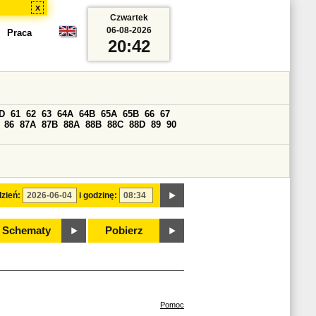
x
Czwartek
06-08-2026
Praca
20:42
D
61
62
63
64A
64B
65A
65B
66
67
86
87A
87B
88A
88B
88C
88D
89
90
zień:
i godzinę:
Schematy
Pobierz
Pomoc