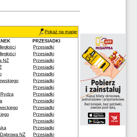
Pokaż na mapie
ANEK
PRZESIADKI
ległości
Przesiadki
ległości
Przesiadki
a NŻ
Przesiadki
Ż
Przesiadki
o
Przesiadki
ewskiego
Przesiadki
Przesiadki
-Rydza
Przesiadki
a
Przesiadki
weckiego
Przesiadki
iego
Przesiadki
Przesiadki
ska
Przesiadki
 Dąbrowa NŻ
Przesiadki