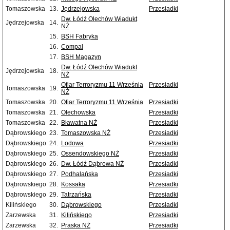
Tomaszowska
13.
Jędrzejowska
Przesiadki
Dw. Łódź Olechów Wiadukt
Jędrzejowska
14.
NŻ
15.
BSH Fabryka
16.
Compal
17.
BSH Magazyn
Dw. Łódź Olechów Wiadukt
Jędrzejowska
18.
NŻ
Ofiar Terroryzmu 11 Września
Przesiadki
Tomaszowska
19.
NŻ
Tomaszowska
20.
Ofiar Terroryzmu 11 Września
Przesiadki
Tomaszowska
21.
Olechowska
Przesiadki
Tomaszowska
22.
Bławatna NŻ
Przesiadki
Dąbrowskiego
23.
Tomaszowska NŻ
Przesiadki
Dąbrowskiego
24.
Lodowa
Przesiadki
Dąbrowskiego
25.
Ossendowskiego NŻ
Przesiadki
Dąbrowskiego
26.
Dw. Łódź Dąbrowa NŻ
Przesiadki
Dąbrowskiego
27.
Podhalańska
Przesiadki
Dąbrowskiego
28.
Kossaka
Przesiadki
Dąbrowskiego
29.
Tatrzańska
Przesiadki
Kilińskiego
30.
Dąbrowskiego
Przesiadki
Zarzewska
31.
Kilińskiego
Przesiadki
Zarzewska
32.
Praska NŻ
Przesiadki