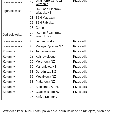
Ofiar Terroryzmu 11
Przesiadki
Tomaszowska
19.
Września
Dw. Łódź Olechów
Jędrzejowska
20.
Wiadukt NŻ
21.
BSH Magazyn
22.
BSH Fabryka
23.
Compal
Dw. Łódź Olechów
Jędrzejowska
24.
Wiadukt NŻ
Tomaszowska
25.
Jędrzejowska
Przesiadki
Tomaszowska
26.
Małego Rycerza NŻ
Przesiadki
Kolumny
27.
Tomaszowska
Przesiadki
Kolumny
28.
Kalinowskiego
Przesiadki
Kolumny
29.
Morenowa NŻ
Przesiadki
Kolumny
30.
Mahoniowa NŻ
Przesiadki
Kolumny
31.
Ogrodnicza NŻ
Przesiadki
Kolumny
32.
Mozaikowa NŻ
Przesiadki
Kolumny
33.
Platanowa NŻ
Przesiadki
Kolumny
34.
Autostrada A1 NŻ
Przesiadki
Kolumny
35.
Czajewskiego NŻ
Przesiadki
36.
Stróża Kolumny
Wszystkie treści MPK-Łódź Spółka z o.o. opublikowane na niniejszej stronie są