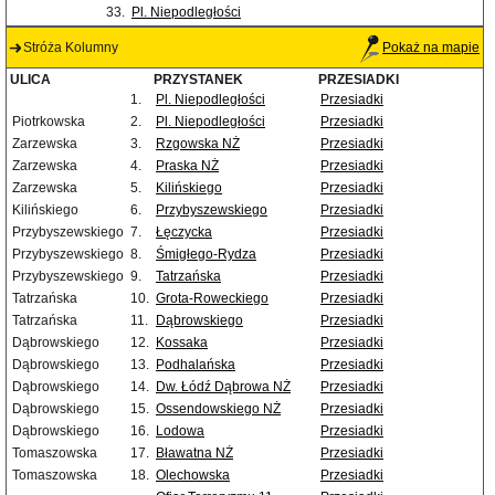
33.
Pl. Niepodległości
Stróża Kolumny
Pokaż na mapie
ULICA
PRZYSTANEK
PRZESIADKI
1.
Pl. Niepodległości
Przesiadki
Piotrkowska
2.
Pl. Niepodległości
Przesiadki
Zarzewska
3.
Rzgowska NŻ
Przesiadki
Zarzewska
4.
Praska NŻ
Przesiadki
Zarzewska
5.
Kilińskiego
Przesiadki
Kilińskiego
6.
Przybyszewskiego
Przesiadki
Przybyszewskiego
7.
Łęczycka
Przesiadki
Przybyszewskiego
8.
Śmigłego-Rydza
Przesiadki
Przybyszewskiego
9.
Tatrzańska
Przesiadki
Tatrzańska
10.
Grota-Roweckiego
Przesiadki
Tatrzańska
11.
Dąbrowskiego
Przesiadki
Dąbrowskiego
12.
Kossaka
Przesiadki
Dąbrowskiego
13.
Podhalańska
Przesiadki
Dąbrowskiego
14.
Dw. Łódź Dąbrowa NŻ
Przesiadki
Dąbrowskiego
15.
Ossendowskiego NŻ
Przesiadki
Dąbrowskiego
16.
Lodowa
Przesiadki
Tomaszowska
17.
Bławatna NŻ
Przesiadki
Tomaszowska
18.
Olechowska
Przesiadki