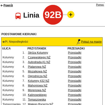
Pomoc
Powrót
92B
Linia
PODSTAWOWE KIERUNKI
Pl. Niepodległości
Pokaż na mapie
ULICA
PRZYSTANEK
PRZESIADKI
1.
Stróża Kolumny
Przesiadki
Kolumny
2.
Czajewskiego NŻ
Przesiadki
Kolumny
3.
Autostrada A1 NŻ
Przesiadki
Kolumny
4.
Platanowa NŻ
Przesiadki
Kolumny
5.
Mozaikowa NŻ
Przesiadki
Kolumny
6.
Ogrodnicza NŻ
Przesiadki
Kolumny
7.
Kolumny 432 NŻ
Przesiadki
Kolumny
8.
Mahoniowa NŻ
Przesiadki
Kolumny
9.
Morenowa NŻ
Przesiadki
Kolumny
10.
Kalinowskiego
Przesiadki
Kolumny
11.
Tomaszowska
Przesiadki
Tomaszowska
12.
Małego Rycerza NŻ
Przesiadki