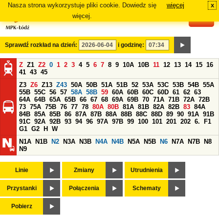
Nasza strona wykorzystuje pliki cookie. Dowiedz się
więcej
x
#
więcej.
Sprawdź rozkład na dzień:
i godzinę:
Z
Z1
Z2
0
1
2
3
4
5
6
7
8
9
10A
10B
11
12
13
14
15
16
41
43
45
Z3
Z6
Z13
Z43
50A
50B
51A
51B
52
53A
53C
53B
54B
55A
55B
55C
56
57
58A
58B
59
60A
60B
60C
60D
61
62
63
64A
64B
65A
65B
66
67
68
69A
69B
70
71A
71B
72A
72B
73
75A
75B
76
77
78
80A
80B
81A
81B
82A
82B
83
84A
84B
85A
85B
86
87A
87B
88A
88B
88C
88D
89
90
91A
91B
91C
92A
92B
93
94
96
97A
97B
99
100
101
201
202
6.
F1
G1
G2
H
W
N1A
N1B
N2
N3A
N3B
N4A
N4B
N5A
N5B
N6
N7A
N7B
N8
N9
Linie
Zmiany
Utrudnienia
Przystanki
Połączenia
Schematy
Pobierz