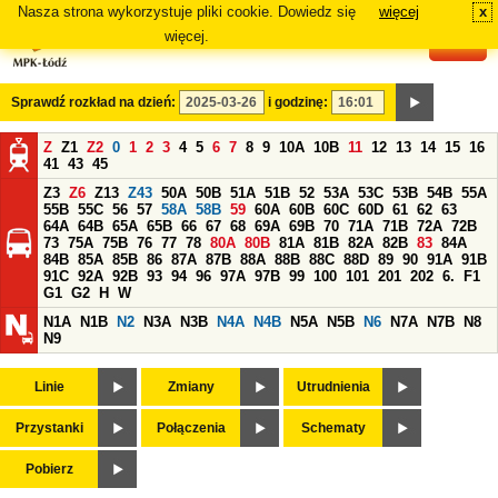
Nasza strona wykorzystuje pliki cookie. Dowiedz się
więcej
x
#
więcej.
Sprawdź rozkład na dzień:
i godzinę:
Z
Z1
Z2
0
1
2
3
4
5
6
7
8
9
10A
10B
11
12
13
14
15
16
41
43
45
Z3
Z6
Z13
Z43
50A
50B
51A
51B
52
53A
53C
53B
54B
55A
55B
55C
56
57
58A
58B
59
60A
60B
60C
60D
61
62
63
64A
64B
65A
65B
66
67
68
69A
69B
70
71A
71B
72A
72B
73
75A
75B
76
77
78
80A
80B
81A
81B
82A
82B
83
84A
84B
85A
85B
86
87A
87B
88A
88B
88C
88D
89
90
91A
91B
91C
92A
92B
93
94
96
97A
97B
99
100
101
201
202
6.
F1
G1
G2
H
W
N1A
N1B
N2
N3A
N3B
N4A
N4B
N5A
N5B
N6
N7A
N7B
N8
N9
Linie
Zmiany
Utrudnienia
Przystanki
Połączenia
Schematy
Pobierz