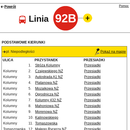
Pomoc
Powrót
92B
Linia
PODSTAWOWE KIERUNKI
pl. Niepodległości
Pokaż na mapie
ULICA
PRZYSTANEK
PRZESIADKI
1.
Stróża Kolumny
Przesiadki
Kolumny
2.
Czajewskiego NŻ
Przesiadki
Kolumny
3.
Autostrada A1 NŻ
Przesiadki
Kolumny
4.
Platanowa NŻ
Przesiadki
Kolumny
5.
Mozaikowa NŻ
Przesiadki
Kolumny
6.
Ogrodnicza NŻ
Przesiadki
Kolumny
7.
Kolumny 432 NŻ
Przesiadki
Kolumny
8.
Mahoniowa NŻ
Przesiadki
Kolumny
9.
Morenowa NŻ
Przesiadki
Kolumny
10.
Kalinowskiego
Przesiadki
Kolumny
11.
Tomaszowska
Przesiadki
Tomaszowska
12.
Małego Rycerza NŻ
Przesiadki