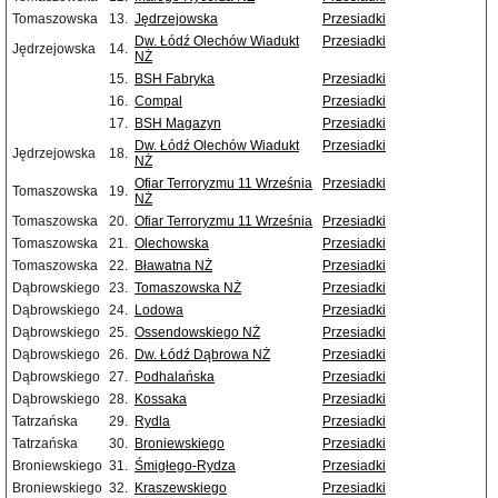
Tomaszowska
13.
Jędrzejowska
Przesiadki
Dw. Łódź Olechów Wiadukt
Przesiadki
Jędrzejowska
14.
NŻ
15.
BSH Fabryka
Przesiadki
16.
Compal
Przesiadki
17.
BSH Magazyn
Przesiadki
Dw. Łódź Olechów Wiadukt
Przesiadki
Jędrzejowska
18.
NŻ
Ofiar Terroryzmu 11 Września
Przesiadki
Tomaszowska
19.
NŻ
Tomaszowska
20.
Ofiar Terroryzmu 11 Września
Przesiadki
Tomaszowska
21.
Olechowska
Przesiadki
Tomaszowska
22.
Bławatna NŻ
Przesiadki
Dąbrowskiego
23.
Tomaszowska NŻ
Przesiadki
Dąbrowskiego
24.
Lodowa
Przesiadki
Dąbrowskiego
25.
Ossendowskiego NŻ
Przesiadki
Dąbrowskiego
26.
Dw. Łódź Dąbrowa NŻ
Przesiadki
Dąbrowskiego
27.
Podhalańska
Przesiadki
Dąbrowskiego
28.
Kossaka
Przesiadki
Tatrzańska
29.
Rydla
Przesiadki
Tatrzańska
30.
Broniewskiego
Przesiadki
Broniewskiego
31.
Śmigłego-Rydza
Przesiadki
Broniewskiego
32.
Kraszewskiego
Przesiadki