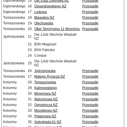
Dąbrowskiego
15.
Dw. Łódź Dąbrowa NŻ
Przesiadki
Dąbrowskiego
16.
Ossendowskiego NŻ
Przesiadki
Dąbrowskiego
17.
Lodowa
Przesiadki
Tomaszowska
18.
Bławatna NŻ
Przesiadki
Tomaszowska
19.
Olechowska
Przesiadki
Tomaszowska
20.
Ofiar Terroryzmu 11 Września
Przesiadki
Dw. Łódź Olechów Wiadukt
Jędrzejowska
21.
NŻ
22.
BSH Magazyn
23.
BSH Fabryka
24.
Compal
Dw. Łódź Olechów Wiadukt
Jędrzejowska
25.
NŻ
Tomaszowska
26.
Jędrzejowska
Przesiadki
Tomaszowska
27.
Małego Rycerza NŻ
Przesiadki
Kolumny
28.
Tomaszowska
Przesiadki
Kolumny
29.
Kalinowskiego
Przesiadki
Kolumny
30.
Morenowa NŻ
Przesiadki
Kolumny
31.
Mahoniowa NŻ
Przesiadki
Kolumny
32.
Ogrodnicza NŻ
Przesiadki
Kolumny
33.
Mozaikowa NŻ
Przesiadki
Kolumny
34.
Platanowa NŻ
Przesiadki
Kolumny
35.
Autostrada A1 NŻ
Przesiadki