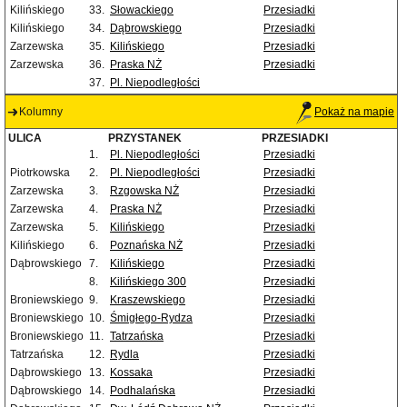
Kilińskiego
33.
Słowackiego
Przesiadki
Kilińskiego
34.
Dąbrowskiego
Przesiadki
Zarzewska
35.
Kilińskiego
Przesiadki
Zarzewska
36.
Praska NŻ
Przesiadki
37.
Pl. Niepodległości
Kolumny
Pokaż na mapie
ULICA
PRZYSTANEK
PRZESIADKI
1.
Pl. Niepodległości
Przesiadki
Piotrkowska
2.
Pl. Niepodległości
Przesiadki
Zarzewska
3.
Rzgowska NŻ
Przesiadki
Zarzewska
4.
Praska NŻ
Przesiadki
Zarzewska
5.
Kilińskiego
Przesiadki
Kilińskiego
6.
Poznańska NŻ
Przesiadki
Dąbrowskiego
7.
Kilińskiego
Przesiadki
8.
Kilińskiego 300
Przesiadki
Broniewskiego
9.
Kraszewskiego
Przesiadki
Broniewskiego
10.
Śmigłego-Rydza
Przesiadki
Broniewskiego
11.
Tatrzańska
Przesiadki
Tatrzańska
12.
Rydla
Przesiadki
Dąbrowskiego
13.
Kossaka
Przesiadki
Dąbrowskiego
14.
Podhalańska
Przesiadki