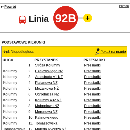
Pomoc
Powrót
92B
Linia
PODSTAWOWE KIERUNKI
pl. Niepodległości
Pokaż na mapie
ULICA
PRZYSTANEK
PRZESIADKI
1.
Stróża Kolumny
Przesiadki
Kolumny
2.
Czajewskiego NŻ
Przesiadki
Kolumny
3.
Autostrada A1 NŻ
Przesiadki
Kolumny
4.
Platanowa NŻ
Przesiadki
Kolumny
5.
Mozaikowa NŻ
Przesiadki
Kolumny
6.
Ogrodnicza NŻ
Przesiadki
Kolumny
7.
Kolumny 432 NŻ
Przesiadki
Kolumny
8.
Mahoniowa NŻ
Przesiadki
Kolumny
9.
Morenowa NŻ
Przesiadki
Kolumny
10.
Kalinowskiego
Przesiadki
Kolumny
11.
Tomaszowska
Przesiadki
Tomaszowska
12.
Małego Rycerza NŻ
Przesiadki