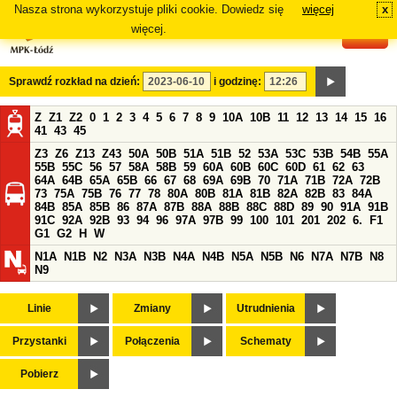
Nasza strona wykorzystuje pliki cookie. Dowiedz się
więcej
x
#
więcej.
Sprawdź rozkład na dzień:
i godzinę:
Z
Z1
Z2
0
1
2
3
4
5
6
7
8
9
10A
10B
11
12
13
14
15
16
41
43
45
Z3
Z6
Z13
Z43
50A
50B
51A
51B
52
53A
53C
53B
54B
55A
55B
55C
56
57
58A
58B
59
60A
60B
60C
60D
61
62
63
64A
64B
65A
65B
66
67
68
69A
69B
70
71A
71B
72A
72B
73
75A
75B
76
77
78
80A
80B
81A
81B
82A
82B
83
84A
84B
85A
85B
86
87A
87B
88A
88B
88C
88D
89
90
91A
91B
91C
92A
92B
93
94
96
97A
97B
99
100
101
201
202
6.
F1
G1
G2
H
W
N1A
N1B
N2
N3A
N3B
N4A
N4B
N5A
N5B
N6
N7A
N7B
N8
N9
Linie
Zmiany
Utrudnienia
Przystanki
Połączenia
Schematy
Pobierz