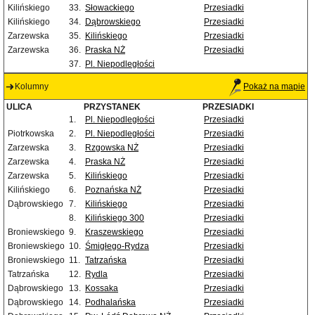
Kilińskiego
33.
Słowackiego
Przesiadki
Kilińskiego
34.
Dąbrowskiego
Przesiadki
Zarzewska
35.
Kilińskiego
Przesiadki
Zarzewska
36.
Praska NŻ
Przesiadki
37.
Pl. Niepodległości
Kolumny
Pokaż na mapie
ULICA
PRZYSTANEK
PRZESIADKI
1.
Pl. Niepodległości
Przesiadki
Piotrkowska
2.
Pl. Niepodległości
Przesiadki
Zarzewska
3.
Rzgowska NŻ
Przesiadki
Zarzewska
4.
Praska NŻ
Przesiadki
Zarzewska
5.
Kilińskiego
Przesiadki
Kilińskiego
6.
Poznańska NŻ
Przesiadki
Dąbrowskiego
7.
Kilińskiego
Przesiadki
8.
Kilińskiego 300
Przesiadki
Broniewskiego
9.
Kraszewskiego
Przesiadki
Broniewskiego
10.
Śmigłego-Rydza
Przesiadki
Broniewskiego
11.
Tatrzańska
Przesiadki
Tatrzańska
12.
Rydla
Przesiadki
Dąbrowskiego
13.
Kossaka
Przesiadki
Dąbrowskiego
14.
Podhalańska
Przesiadki