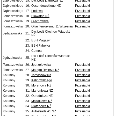
Dąbrowskiego
15.
Dw. Łódź Dąbrowa NŻ
Przesiadki
Dąbrowskiego
16.
Ossendowskiego NŻ
Przesiadki
Dąbrowskiego
17.
Lodowa
Przesiadki
Tomaszowska
18.
Bławatna NŻ
Przesiadki
Tomaszowska
19.
Olechowska
Przesiadki
Tomaszowska
20.
Ofiar Terroryzmu 11 Września
Przesiadki
Dw. Łódź Olechów Wiadukt
Jędrzejowska
21.
NŻ
22.
BSH Magazyn
23.
BSH Fabryka
24.
Compal
Dw. Łódź Olechów Wiadukt
Jędrzejowska
25.
NŻ
Tomaszowska
26.
Jędrzejowska
Przesiadki
Tomaszowska
27.
Małego Rycerza NŻ
Przesiadki
Kolumny
28.
Tomaszowska
Przesiadki
Kolumny
29.
Kalinowskiego
Przesiadki
Kolumny
30.
Morenowa NŻ
Przesiadki
Kolumny
31.
Mahoniowa NŻ
Przesiadki
Kolumny
32.
Ogrodnicza NŻ
Przesiadki
Kolumny
33.
Mozaikowa NŻ
Przesiadki
Kolumny
34.
Platanowa NŻ
Przesiadki
Kolumny
35.
Autostrada A1 NŻ
Przesiadki