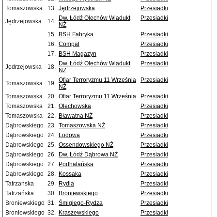
Tomaszowska
13.
Jędrzejowska
Przesiadki
Dw. Łódź Olechów Wiadukt
Przesiadki
Jędrzejowska
14.
NŻ
15.
BSH Fabryka
Przesiadki
16.
Compal
Przesiadki
17.
BSH Magazyn
Przesiadki
Dw. Łódź Olechów Wiadukt
Przesiadki
Jędrzejowska
18.
NŻ
Ofiar Terroryzmu 11 Września
Przesiadki
Tomaszowska
19.
NŻ
Tomaszowska
20.
Ofiar Terroryzmu 11 Września
Przesiadki
Tomaszowska
21.
Olechowska
Przesiadki
Tomaszowska
22.
Bławatna NŻ
Przesiadki
Dąbrowskiego
23.
Tomaszowska NŻ
Przesiadki
Dąbrowskiego
24.
Lodowa
Przesiadki
Dąbrowskiego
25.
Ossendowskiego NŻ
Przesiadki
Dąbrowskiego
26.
Dw. Łódź Dąbrowa NŻ
Przesiadki
Dąbrowskiego
27.
Podhalańska
Przesiadki
Dąbrowskiego
28.
Kossaka
Przesiadki
Tatrzańska
29.
Rydla
Przesiadki
Tatrzańska
30.
Broniewskiego
Przesiadki
Broniewskiego
31.
Śmigłego-Rydza
Przesiadki
Broniewskiego
32.
Kraszewskiego
Przesiadki