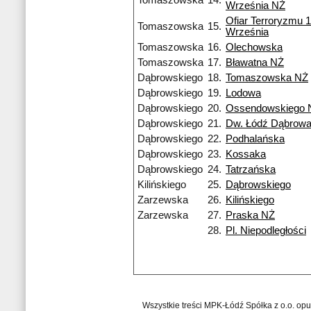
Tomaszowska
14.
Września NŻ
Ofiar Terroryzmu 
Tomaszowska
15.
Września
Tomaszowska
16.
Olechowska
Tomaszowska
17.
Bławatna NŻ
Dąbrowskiego
18.
Tomaszowska NŻ
Dąbrowskiego
19.
Lodowa
Dąbrowskiego
20.
Ossendowskiego 
Dąbrowskiego
21.
Dw. Łódź Dąbrow
Dąbrowskiego
22.
Podhalańska
Dąbrowskiego
23.
Kossaka
Dąbrowskiego
24.
Tatrzańska
Kilińskiego
25.
Dąbrowskiego
Zarzewska
26.
Kilińskiego
Zarzewska
27.
Praska NŻ
28.
Pl. Niepodległości
Wszystkie treści MPK-Łódź Spółka z o.o. op