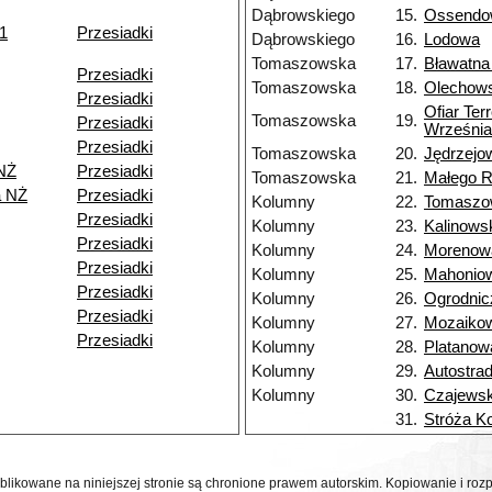
Dąbrowskiego
15.
Ossendo
11
Przesiadki
Dąbrowskiego
16.
Lodowa
Tomaszowska
17.
Bławatna
Przesiadki
Tomaszowska
18.
Olechow
Przesiadki
Ofiar Ter
Tomaszowska
19.
Przesiadki
Września
Przesiadki
Tomaszowska
20.
Jędrzejo
NŻ
Przesiadki
Tomaszowska
21.
Małego 
a NŻ
Przesiadki
Kolumny
22.
Tomaszo
Przesiadki
Kolumny
23.
Kalinows
Przesiadki
Kolumny
24.
Morenow
Przesiadki
Kolumny
25.
Mahonio
Przesiadki
Kolumny
26.
Ogrodnic
Przesiadki
Kolumny
27.
Mozaiko
Przesiadki
Kolumny
28.
Platanow
Kolumny
29.
Autostra
Kolumny
30.
Czajewsk
31.
Stróża K
ublikowane na niniejszej stronie są chronione prawem autorskim. Kopiowanie i r