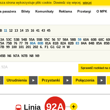
sza strona wykorzystuje pliki cookie. Dowiedz się więcej.
więcej
a pasażera
Bilety
Komunikaty
Reklama
Przetargi
O MPK
0B
11
12
13
14
15
16
41
43
45
53A
53C
53B
54B
55A
55B
55C
56
57
58A
58B
59
60A
60B
60C
60
75A
75B
76
77
78
80A
80B
81A
81B
82A
82B
83
84A
84B
85A
85B
97B
99
100
101
201
202
6.
F1
G1
G2
H
W
N5B
N6
N7A
N7B
N8
N9
a 92A
Sprawdź rozkład na d
Utrudnienia
Przystanki
Połączenia
92A
Linia