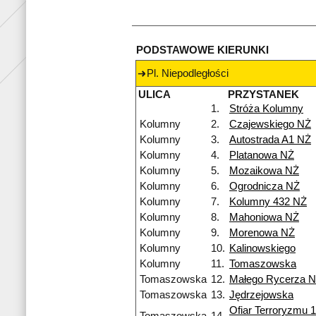
PODSTAWOWE KIERUNKI
Pl. Niepodległości
ULICA
PRZYSTANEK
1.
Stróża Kolumny
Kolumny
2.
Czajewskiego NŻ
Kolumny
3.
Autostrada A1 NŻ
Kolumny
4.
Platanowa NŻ
Kolumny
5.
Mozaikowa NŻ
Kolumny
6.
Ogrodnicza NŻ
Kolumny
7.
Kolumny 432 NŻ
Kolumny
8.
Mahoniowa NŻ
Kolumny
9.
Morenowa NŻ
Kolumny
10.
Kalinowskiego
Kolumny
11.
Tomaszowska
Tomaszowska
12.
Małego Rycerza 
Tomaszowska
13.
Jędrzejowska
Ofiar Terroryzmu 