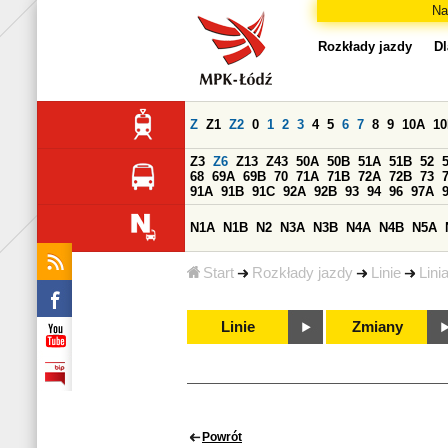
Na
Rozkłady jazdy
Dl
Z
Z1
Z2
0
1
2
3
4
5
6
7
8
9
10A
1
Z3
Z6
Z13
Z43
50A
50B
51A
51B
52
68
69A
69B
70
71A
71B
72A
72B
73
91A
91B
91C
92A
92B
93
94
96
97A
N1A
N1B
N2
N3A
N3B
N4A
N4B
N5A
Start
Rozkłady jazdy
Linie
Lini
Linie
Zmiany
Powrót