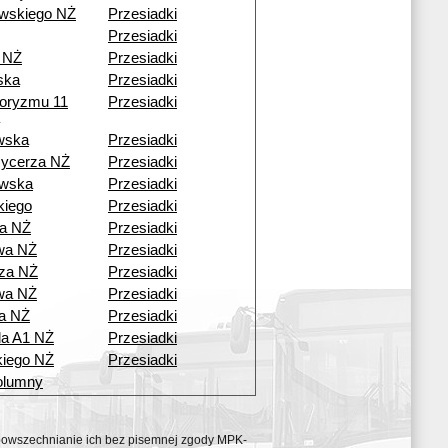
wskiego NŻ
Przesiadki
Przesiadki
 NŻ
Przesiadki
ska
Przesiadki
roryzmu 11
Przesiadki
wska
Przesiadki
Rycerza NŻ
Przesiadki
wska
Przesiadki
kiego
Przesiadki
a NŻ
Przesiadki
wa NŻ
Przesiadki
za NŻ
Przesiadki
wa NŻ
Przesiadki
a NŻ
Przesiadki
da A1 NŻ
Przesiadki
iego NŻ
Przesiadki
olumny
ozpowszechnianie ich bez pisemnej zgody MPK-