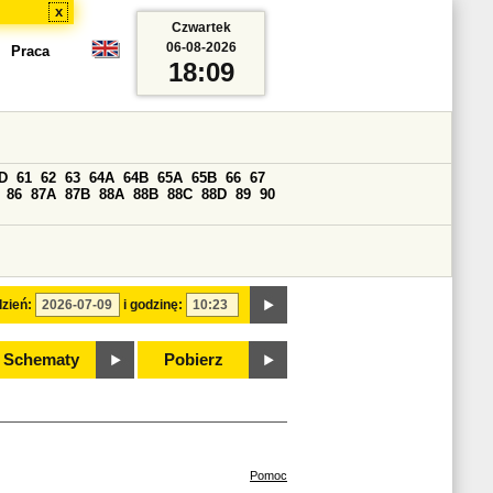
x
Czwartek
06-08-2026
Praca
18:09
D
61
62
63
64A
64B
65A
65B
66
67
86
87A
87B
88A
88B
88C
88D
89
90
zień:
i godzinę:
Schematy
Pobierz
Pomoc