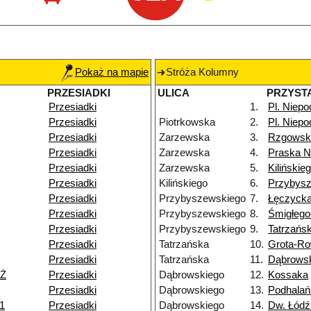
Pokaż na mapie
Stróża Kolumny
PRZESIADKI
ULICA
PRZYST
Przesiadki
1.
Pl. Niepo
Przesiadki
Piotrkowska
2.
Pl. Niepo
Przesiadki
Zarzewska
3.
Rzgowsk
Przesiadki
Zarzewska
4.
Praska 
Przesiadki
Zarzewska
5.
Kilińskie
Przesiadki
Kilińskiego
6.
Przybys
Przesiadki
Przybyszewskiego
7.
Łęczyck
Przesiadki
Przybyszewskiego
8.
Śmigłeg
Przesiadki
Przybyszewskiego
9.
Tatrzańs
Przesiadki
Tatrzańska
10.
Grota-Ro
Przesiadki
Tatrzańska
11.
Dąbrows
NŻ
Przesiadki
Dąbrowskiego
12.
Kossaka
Przesiadki
Dąbrowskiego
13.
Podhalań
11
Przesiadki
Dąbrowskiego
14.
Dw. Łód