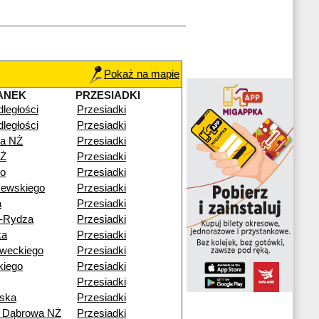
Pokaż na mapie
ANEK
PRZESIADKI
dległości
Przesiadki
dległości
Przesiadki
a NŻ
Przesiadki
NŻ
Przesiadki
go
Przesiadki
zewskiego
Przesiadki
a
Przesiadki
o-Rydza
Przesiadki
ka
Przesiadki
weckiego
Przesiadki
kiego
Przesiadki
Przesiadki
ska
Przesiadki
ź Dąbrowa NŻ
Przesiadki