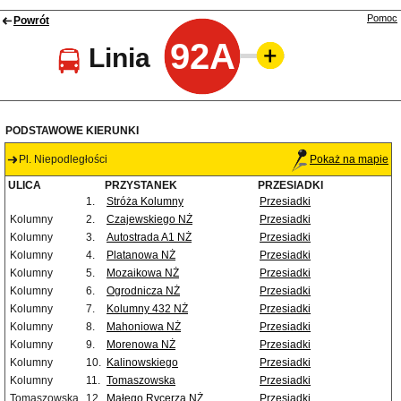
Pomoc
Powrót
92A
Linia
PODSTAWOWE KIERUNKI
Pl. Niepodległości
Pokaż na mapie
ULICA
PRZYSTANEK
PRZESIADKI
1.
Stróża Kolumny
Przesiadki
Kolumny
2.
Czajewskiego NŻ
Przesiadki
Kolumny
3.
Autostrada A1 NŻ
Przesiadki
Kolumny
4.
Platanowa NŻ
Przesiadki
Kolumny
5.
Mozaikowa NŻ
Przesiadki
Kolumny
6.
Ogrodnicza NŻ
Przesiadki
Kolumny
7.
Kolumny 432 NŻ
Przesiadki
Kolumny
8.
Mahoniowa NŻ
Przesiadki
Kolumny
9.
Morenowa NŻ
Przesiadki
Kolumny
10.
Kalinowskiego
Przesiadki
Kolumny
11.
Tomaszowska
Przesiadki
Tomaszowska
12.
Małego Rycerza NŻ
Przesiadki