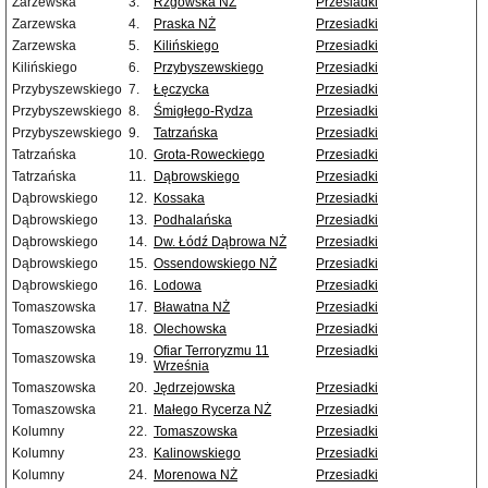
Zarzewska
3.
Rzgowska NŻ
Przesiadki
Zarzewska
4.
Praska NŻ
Przesiadki
Zarzewska
5.
Kilińskiego
Przesiadki
Kilińskiego
6.
Przybyszewskiego
Przesiadki
Przybyszewskiego
7.
Łęczycka
Przesiadki
Przybyszewskiego
8.
Śmigłego-Rydza
Przesiadki
Przybyszewskiego
9.
Tatrzańska
Przesiadki
Tatrzańska
10.
Grota-Roweckiego
Przesiadki
Tatrzańska
11.
Dąbrowskiego
Przesiadki
Dąbrowskiego
12.
Kossaka
Przesiadki
Dąbrowskiego
13.
Podhalańska
Przesiadki
Dąbrowskiego
14.
Dw. Łódź Dąbrowa NŻ
Przesiadki
Dąbrowskiego
15.
Ossendowskiego NŻ
Przesiadki
Dąbrowskiego
16.
Lodowa
Przesiadki
Tomaszowska
17.
Bławatna NŻ
Przesiadki
Tomaszowska
18.
Olechowska
Przesiadki
Ofiar Terroryzmu 11
Przesiadki
Tomaszowska
19.
Września
Tomaszowska
20.
Jędrzejowska
Przesiadki
Tomaszowska
21.
Małego Rycerza NŻ
Przesiadki
Kolumny
22.
Tomaszowska
Przesiadki
Kolumny
23.
Kalinowskiego
Przesiadki
Kolumny
24.
Morenowa NŻ
Przesiadki