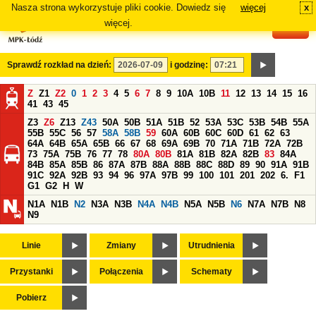
Nasza strona wykorzystuje pliki cookie. Dowiedz się
więcej
x
#
więcej.
Sprawdź rozkład na dzień:
i godzinę:
Z
Z1
Z2
0
1
2
3
4
5
6
7
8
9
10A
10B
11
12
13
14
15
16
41
43
45
Z3
Z6
Z13
Z43
50A
50B
51A
51B
52
53A
53C
53B
54B
55A
55B
55C
56
57
58A
58B
59
60A
60B
60C
60D
61
62
63
64A
64B
65A
65B
66
67
68
69A
69B
70
71A
71B
72A
72B
73
75A
75B
76
77
78
80A
80B
81A
81B
82A
82B
83
84A
84B
85A
85B
86
87A
87B
88A
88B
88C
88D
89
90
91A
91B
91C
92A
92B
93
94
96
97A
97B
99
100
101
201
202
6.
F1
G1
G2
H
W
N1A
N1B
N2
N3A
N3B
N4A
N4B
N5A
N5B
N6
N7A
N7B
N8
N9
Linie
Zmiany
Utrudnienia
Przystanki
Połączenia
Schematy
Pobierz