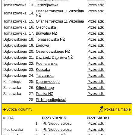
Tomaszowska
13.
Jędrzejowska
Przesiadki
Ofiar Terroryzmu 11 Września
Przesiadki
Tomaszowska
14.
NŻ
Tomaszowska
15.
Ofiar Terroryzmu 11 Września
Przesiadki
Tomaszowska
16.
Olechowska
Przesiadki
Tomaszowska
17.
Bławatna NŻ
Przesiadki
Dąbrowskiego
18.
Tomaszowska NŻ
Przesiadki
Dąbrowskiego
19.
Lodowa
Przesiadki
Dąbrowskiego
20.
Ossendowskiego NŻ
Przesiadki
Dąbrowskiego
21.
Dw. Łódź Dąbrowa NŻ
Przesiadki
Dąbrowskiego
22.
Podhalańska
Przesiadki
Dąbrowskiego
23.
Kossaka
Przesiadki
Dąbrowskiego
24.
Tatrzańska
Przesiadki
Kilińskiego
25.
Dąbrowskiego
Przesiadki
Zarzewska
26.
Kilińskiego
Przesiadki
Zarzewska
27.
Praska NŻ
Przesiadki
28.
Pl. Niepodległości
Stróża Kolumny
Pokaż na mapie
ULICA
PRZYSTANEK
PRZESIADKI
1.
Pl. Niepodległości
Przesiadki
Piotrkowska
2.
Pl. Niepodległości
Przesiadki