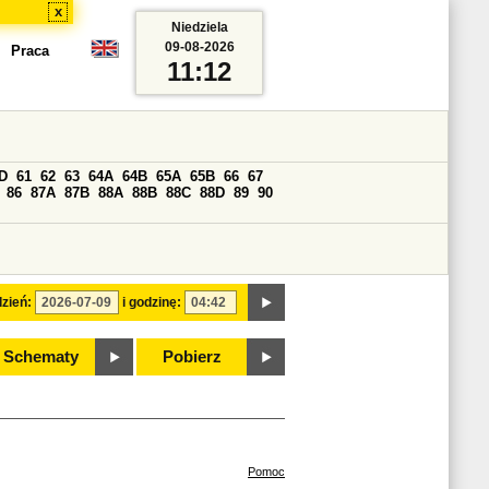
x
Niedziela
09-08-2026
Praca
11:12
D
61
62
63
64A
64B
65A
65B
66
67
86
87A
87B
88A
88B
88C
88D
89
90
zień:
i godzinę:
Schematy
Pobierz
Pomoc