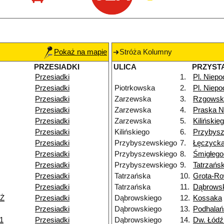
Pokaż na mapie
Stróża Kolumny
PRZESIADKI
ULICA
PRZYST
Przesiadki
1.
Pl. Niepo
Przesiadki
Piotrkowska
2.
Pl. Niepo
Przesiadki
Zarzewska
3.
Rzgowsk
Przesiadki
Zarzewska
4.
Praska 
Przesiadki
Zarzewska
5.
Kilińskie
Przesiadki
Kilińskiego
6.
Przybys
Przesiadki
Przybyszewskiego
7.
Łęczyck
Przesiadki
Przybyszewskiego
8.
Śmigłeg
Przesiadki
Przybyszewskiego
9.
Tatrzańs
Przesiadki
Tatrzańska
10.
Grota-Ro
Przesiadki
Tatrzańska
11.
Dąbrows
NŻ
Przesiadki
Dąbrowskiego
12.
Kossaka
Przesiadki
Dąbrowskiego
13.
Podhalań
11
Przesiadki
Dąbrowskiego
14.
Dw. Łód