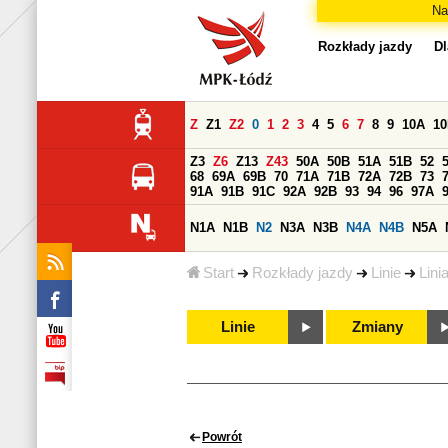
Na
Rozkłady jazdy
Dl
Z
Z1
Z2
0
1
2
3
4
5
6
7
8
9
10A
1
Z3
Z6
Z13
Z43
50A
50B
51A
51B
52
68
69A
69B
70
71A
71B
72A
72B
73
91A
91B
91C
92A
92B
93
94
96
97A
N1A
N1B
N2
N3A
N3B
N4A
N4B
N5A
Start
Rozkłady jazdy
Linie
Lini
Linie
Zmiany
Powrót