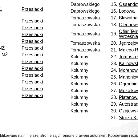
Dąbrowskiego
15.
Ossendo
11
Przesiadki
Dąbrowskiego
16.
Lodowa
Tomaszowska
17.
Bławatna
Przesiadki
Tomaszowska
18.
Olechow
Przesiadki
Ofiar Ter
Tomaszowska
19.
Przesiadki
Września
Przesiadki
Tomaszowska
20.
Jędrzejo
NŻ
Przesiadki
Tomaszowska
21.
Małego 
a NŻ
Przesiadki
Kolumny
22.
Tomaszo
Przesiadki
Kolumny
23.
Kalinows
Przesiadki
Kolumny
24.
Morenow
Przesiadki
Kolumny
25.
Mahonio
Przesiadki
Kolumny
26.
Ogrodnic
Przesiadki
Kolumny
27.
Mozaiko
Przesiadki
Kolumny
28.
Platanow
Kolumny
29.
Autostra
Kolumny
30.
Czajewsk
31.
Stróża K
ublikowane na niniejszej stronie są chronione prawem autorskim. Kopiowanie i r