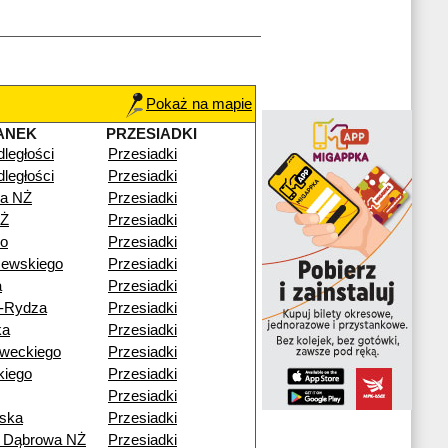
Pokaż na mapie
ANEK
PRZESIADKI
dległości
Przesiadki
dległości
Przesiadki
a NŻ
Przesiadki
NŻ
Przesiadki
go
Przesiadki
zewskiego
Przesiadki
a
Przesiadki
o-Rydza
Przesiadki
ka
Przesiadki
weckiego
Przesiadki
kiego
Przesiadki
Przesiadki
ska
Przesiadki
ź Dąbrowa NŻ
Przesiadki