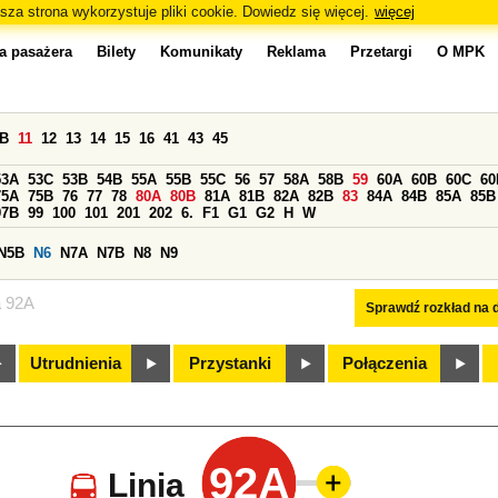
sza strona wykorzystuje pliki cookie. Dowiedz się więcej.
więcej
a pasażera
Bilety
Komunikaty
Reklama
Przetargi
O MPK
0B
11
12
13
14
15
16
41
43
45
53A
53C
53B
54B
55A
55B
55C
56
57
58A
58B
59
60A
60B
60C
60
75A
75B
76
77
78
80A
80B
81A
81B
82A
82B
83
84A
84B
85A
85B
97B
99
100
101
201
202
6.
F1
G1
G2
H
W
N5B
N6
N7A
N7B
N8
N9
a 92A
Sprawdź rozkład na d
Utrudnienia
Przystanki
Połączenia
92A
Linia