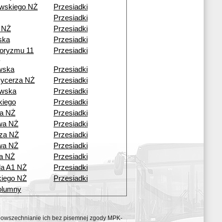
wskiego NŻ
Przesiadki
Przesiadki
 NŻ
Przesiadki
ska
Przesiadki
roryzmu 11
Przesiadki
wska
Przesiadki
Rycerza NŻ
Przesiadki
wska
Przesiadki
kiego
Przesiadki
a NŻ
Przesiadki
wa NŻ
Przesiadki
za NŻ
Przesiadki
wa NŻ
Przesiadki
a NŻ
Przesiadki
da A1 NŻ
Przesiadki
iego NŻ
Przesiadki
olumny
ozpowszechnianie ich bez pisemnej zgody MPK-