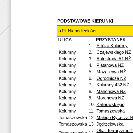
PODSTAWOWE KIERUNKI
Pl. Niepodległości
ULICA
PRZYSTANEK
1.
Stróża Kolumny
Kolumny
2.
Czajewskiego NŻ
Kolumny
3.
Autostrada A1 NŻ
Kolumny
4.
Platanowa NŻ
Kolumny
5.
Mozaikowa NŻ
Kolumny
6.
Ogrodnicza NŻ
Kolumny
7.
Kolumny 432 NŻ
Kolumny
8.
Mahoniowa NŻ
Kolumny
9.
Morenowa NŻ
Kolumny
10.
Kalinowskiego
Kolumny
11.
Tomaszowska
Tomaszowska
12.
Małego Rycerza 
Tomaszowska
13.
Jędrzejowska
Ofiar Terroryzmu 