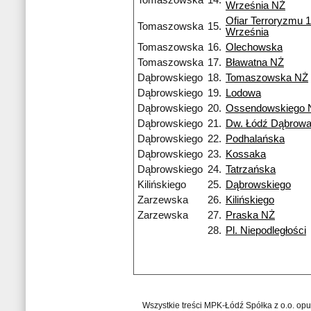
Tomaszowska
14.
Września NŻ
Ofiar Terroryzmu 
Tomaszowska
15.
Września
Tomaszowska
16.
Olechowska
Tomaszowska
17.
Bławatna NŻ
Dąbrowskiego
18.
Tomaszowska NŻ
Dąbrowskiego
19.
Lodowa
Dąbrowskiego
20.
Ossendowskiego 
Dąbrowskiego
21.
Dw. Łódź Dąbrow
Dąbrowskiego
22.
Podhalańska
Dąbrowskiego
23.
Kossaka
Dąbrowskiego
24.
Tatrzańska
Kilińskiego
25.
Dąbrowskiego
Zarzewska
26.
Kilińskiego
Zarzewska
27.
Praska NŻ
28.
Pl. Niepodległości
Wszystkie treści MPK-Łódź Spółka z o.o. op