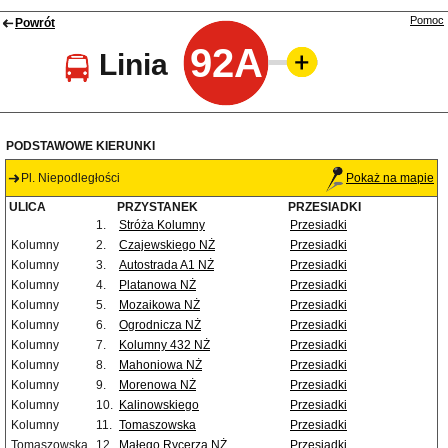
Pomoc
Powrót
92A
Linia
PODSTAWOWE KIERUNKI
Pl. Niepodległości
Pokaż na mapie
ULICA
PRZYSTANEK
PRZESIADKI
1.
Stróża Kolumny
Przesiadki
Kolumny
2.
Czajewskiego NŻ
Przesiadki
Kolumny
3.
Autostrada A1 NŻ
Przesiadki
Kolumny
4.
Platanowa NŻ
Przesiadki
Kolumny
5.
Mozaikowa NŻ
Przesiadki
Kolumny
6.
Ogrodnicza NŻ
Przesiadki
Kolumny
7.
Kolumny 432 NŻ
Przesiadki
Kolumny
8.
Mahoniowa NŻ
Przesiadki
Kolumny
9.
Morenowa NŻ
Przesiadki
Kolumny
10.
Kalinowskiego
Przesiadki
Kolumny
11.
Tomaszowska
Przesiadki
Tomaszowska
12.
Małego Rycerza NŻ
Przesiadki