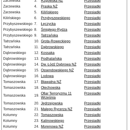
Zarzewska
3.
Rzgowska NŻ
Przesiadki
Zarzewska
4.
Praska NŻ
Przesiadki
Zarzewska
5.
Kilińskiego
Przesiadki
Kilińskiego
6.
Przybyszewskiego
Przesiadki
Przybyszewskiego
7.
Łęczycka
Przesiadki
Przybyszewskiego
8.
Śmigłego-Rydza
Przesiadki
Przybyszewskiego
9.
Tatrzańska
Przesiadki
Tatrzańska
10.
Grota-Roweckiego
Przesiadki
Tatrzańska
11.
Dąbrowskiego
Przesiadki
Dąbrowskiego
12.
Kossaka
Przesiadki
Dąbrowskiego
13.
Podhalańska
Przesiadki
Dąbrowskiego
14.
Dw. Łódź Dąbrowa NŻ
Przesiadki
Dąbrowskiego
15.
Ossendowskiego NŻ
Przesiadki
Dąbrowskiego
16.
Lodowa
Przesiadki
Tomaszowska
17.
Bławatna NŻ
Przesiadki
Tomaszowska
18.
Olechowska
Przesiadki
Ofiar Terroryzmu 11
Przesiadki
Tomaszowska
19.
Września
Tomaszowska
20.
Jędrzejowska
Przesiadki
Tomaszowska
21.
Małego Rycerza NŻ
Przesiadki
Kolumny
22.
Tomaszowska
Przesiadki
Kolumny
23.
Kalinowskiego
Przesiadki
Kolumny
24.
Morenowa NŻ
Przesiadki