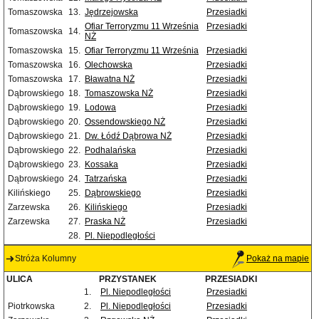
Tomaszowska
13.
Jędrzejowska
Przesiadki
Ofiar Terroryzmu 11 Września
Przesiadki
Tomaszowska
14.
NŻ
Tomaszowska
15.
Ofiar Terroryzmu 11 Września
Przesiadki
Tomaszowska
16.
Olechowska
Przesiadki
Tomaszowska
17.
Bławatna NŻ
Przesiadki
Dąbrowskiego
18.
Tomaszowska NŻ
Przesiadki
Dąbrowskiego
19.
Lodowa
Przesiadki
Dąbrowskiego
20.
Ossendowskiego NŻ
Przesiadki
Dąbrowskiego
21.
Dw. Łódź Dąbrowa NŻ
Przesiadki
Dąbrowskiego
22.
Podhalańska
Przesiadki
Dąbrowskiego
23.
Kossaka
Przesiadki
Dąbrowskiego
24.
Tatrzańska
Przesiadki
Kilińskiego
25.
Dąbrowskiego
Przesiadki
Zarzewska
26.
Kilińskiego
Przesiadki
Zarzewska
27.
Praska NŻ
Przesiadki
28.
Pl. Niepodległości
Stróża Kolumny
Pokaż na mapie
ULICA
PRZYSTANEK
PRZESIADKI
1.
Pl. Niepodległości
Przesiadki
Piotrkowska
2.
Pl. Niepodległości
Przesiadki