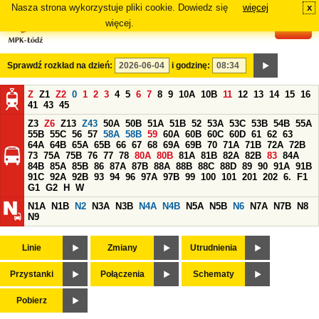
Nasza strona wykorzystuje pliki cookie. Dowiedz się
więcej
x
#
więcej.
Sprawdź rozkład na dzień:
i godzinę:
Z
Z1
Z2
0
1
2
3
4
5
6
7
8
9
10A
10B
11
12
13
14
15
16
41
43
45
Z3
Z6
Z13
Z43
50A
50B
51A
51B
52
53A
53C
53B
54B
55A
55B
55C
56
57
58A
58B
59
60A
60B
60C
60D
61
62
63
64A
64B
65A
65B
66
67
68
69A
69B
70
71A
71B
72A
72B
73
75A
75B
76
77
78
80A
80B
81A
81B
82A
82B
83
84A
84B
85A
85B
86
87A
87B
88A
88B
88C
88D
89
90
91A
91B
91C
92A
92B
93
94
96
97A
97B
99
100
101
201
202
6.
F1
G1
G2
H
W
N1A
N1B
N2
N3A
N3B
N4A
N4B
N5A
N5B
N6
N7A
N7B
N8
N9
Linie
Zmiany
Utrudnienia
Przystanki
Połączenia
Schematy
Pobierz