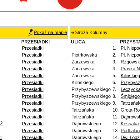
Pokaż na mapie
Stróża Kolumny
PRZESIADKI
ULICA
PRZYST
Przesiadki
1.
Pl. Niepo
Przesiadki
Piotrkowska
2.
Pl. Niepo
Przesiadki
Zarzewska
3.
Rzgowsk
Przesiadki
Zarzewska
4.
Praska 
Przesiadki
Zarzewska
5.
Kilińskie
Przesiadki
Kilińskiego
6.
Przybys
Przesiadki
Przybyszewskiego
7.
Łęczyck
Przesiadki
Przybyszewskiego
8.
Śmigłeg
Przesiadki
Przybyszewskiego
9.
Tatrzańs
Przesiadki
Tatrzańska
10.
Grota-Ro
Przesiadki
Tatrzańska
11.
Dąbrows
NŻ
Przesiadki
Dąbrowskiego
12.
Kossaka
Przesiadki
Dąbrowskiego
13.
Podhalań
11
Przesiadki
Dąbrowskiego
14.
Dw. Łód