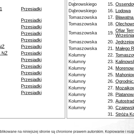
Dąbrowskiego
15.
Ossendo
11
Przesiadki
Dąbrowskiego
16.
Lodowa
Tomaszowska
17.
Bławatna
Przesiadki
Tomaszowska
18.
Olechow
Przesiadki
Ofiar Ter
Tomaszowska
19.
Przesiadki
Września
Przesiadki
Tomaszowska
20.
Jędrzejo
NŻ
Przesiadki
Tomaszowska
21.
Małego 
a NŻ
Przesiadki
Kolumny
22.
Tomaszo
Przesiadki
Kolumny
23.
Kalinows
Przesiadki
Kolumny
24.
Morenow
Przesiadki
Kolumny
25.
Mahonio
Przesiadki
Kolumny
26.
Ogrodnic
Przesiadki
Kolumny
27.
Mozaiko
Przesiadki
Kolumny
28.
Platanow
Kolumny
29.
Autostra
Kolumny
30.
Czajewsk
31.
Stróża K
ublikowane na niniejszej stronie są chronione prawem autorskim. Kopiowanie i r