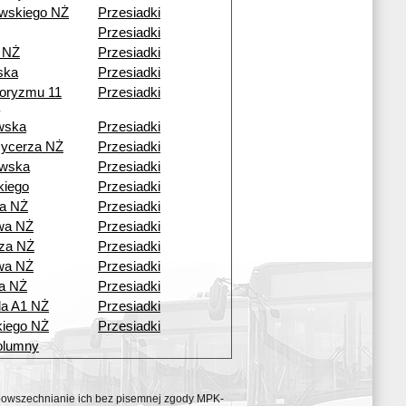
wskiego NŻ
Przesiadki
Przesiadki
 NŻ
Przesiadki
ska
Przesiadki
roryzmu 11
Przesiadki
wska
Przesiadki
Rycerza NŻ
Przesiadki
wska
Przesiadki
kiego
Przesiadki
a NŻ
Przesiadki
wa NŻ
Przesiadki
za NŻ
Przesiadki
wa NŻ
Przesiadki
a NŻ
Przesiadki
da A1 NŻ
Przesiadki
iego NŻ
Przesiadki
olumny
ozpowszechnianie ich bez pisemnej zgody MPK-