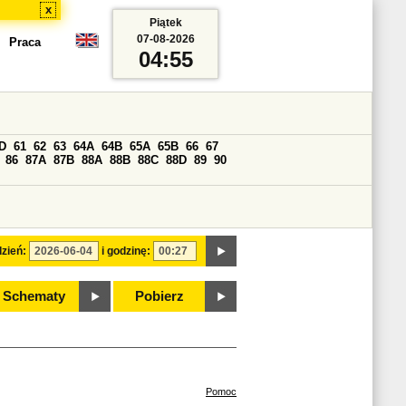
x
Piątek
07-08-2026
Praca
04:55
D
61
62
63
64A
64B
65A
65B
66
67
86
87A
87B
88A
88B
88C
88D
89
90
zień:
i godzinę:
Schematy
Pobierz
Pomoc