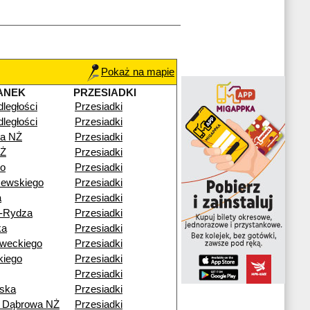
Pokaż na mapie
ANEK
PRZESIADKI
dległości
Przesiadki
dległości
Przesiadki
a NŻ
Przesiadki
NŻ
Przesiadki
go
Przesiadki
zewskiego
Przesiadki
a
Przesiadki
o-Rydza
Przesiadki
ka
Przesiadki
weckiego
Przesiadki
kiego
Przesiadki
Przesiadki
ska
Przesiadki
ź Dąbrowa NŻ
Przesiadki