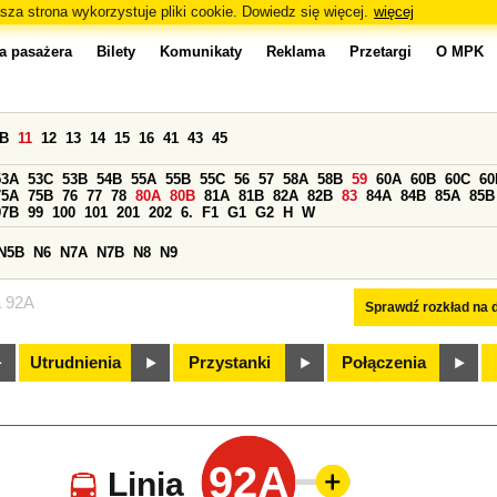
sza strona wykorzystuje pliki cookie. Dowiedz się więcej.
więcej
a pasażera
Bilety
Komunikaty
Reklama
Przetargi
O MPK
0B
11
12
13
14
15
16
41
43
45
53A
53C
53B
54B
55A
55B
55C
56
57
58A
58B
59
60A
60B
60C
60
75A
75B
76
77
78
80A
80B
81A
81B
82A
82B
83
84A
84B
85A
85B
97B
99
100
101
201
202
6.
F1
G1
G2
H
W
N5B
N6
N7A
N7B
N8
N9
a 92A
Sprawdź rozkład na d
Utrudnienia
Przystanki
Połączenia
92A
Linia