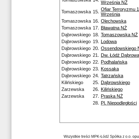
Tomaszowska
14.
Września NŻ
Ofiar Terroryzmu 
Tomaszowska
15.
Września
Tomaszowska
16.
Olechowska
Tomaszowska
17.
Bławatna NŻ
Dąbrowskiego
18.
Tomaszowska NŻ
Dąbrowskiego
19.
Lodowa
Dąbrowskiego
20.
Ossendowskiego 
Dąbrowskiego
21.
Dw. Łódź Dąbrow
Dąbrowskiego
22.
Podhalańska
Dąbrowskiego
23.
Kossaka
Dąbrowskiego
24.
Tatrzańska
Kilińskiego
25.
Dąbrowskiego
Zarzewska
26.
Kilińskiego
Zarzewska
27.
Praska NŻ
28.
Pl. Niepodległości
Wszystkie treści MPK-Łódź Spółka z o.o. op