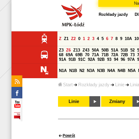
Na
Rozkłady jazdy
Dl
Z
Z1
Z2
0
1
2
3
4
5
6
7
8
9
10A
1
Z3
Z6
Z13
Z43
50A
50B
51A
51B
52
68
69A
69B
70
71A
71B
72A
72B
73
91A
91B
91C
92A
92B
93
94
96
97A
N1A
N1B
N2
N3A
N3B
N4A
N4B
N5A
Start
Rozkłady jazdy
Linie
Lini
Linie
Zmiany
Powrót