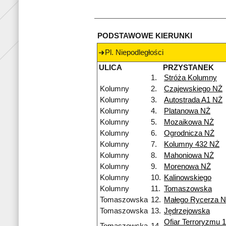
PODSTAWOWE KIERUNKI
Pl. Niepodległości
ULICA
PRZYSTANEK
1.
Stróża Kolumny
Kolumny
2.
Czajewskiego NŻ
Kolumny
3.
Autostrada A1 NŻ
Kolumny
4.
Platanowa NŻ
Kolumny
5.
Mozaikowa NŻ
Kolumny
6.
Ogrodnicza NŻ
Kolumny
7.
Kolumny 432 NŻ
Kolumny
8.
Mahoniowa NŻ
Kolumny
9.
Morenowa NŻ
Kolumny
10.
Kalinowskiego
Kolumny
11.
Tomaszowska
Tomaszowska
12.
Małego Rycerza 
Tomaszowska
13.
Jędrzejowska
Ofiar Terroryzmu 