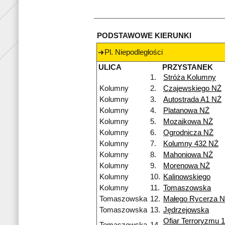
PODSTAWOWE KIERUNKI
Pl. Niepodległości
ULICA
PRZYSTANEK
1.
Stróża Kolumny
Kolumny
2.
Czajewskiego NŻ
Kolumny
3.
Autostrada A1 NŻ
Kolumny
4.
Platanowa NŻ
Kolumny
5.
Mozaikowa NŻ
Kolumny
6.
Ogrodnicza NŻ
Kolumny
7.
Kolumny 432 NŻ
Kolumny
8.
Mahoniowa NŻ
Kolumny
9.
Morenowa NŻ
Kolumny
10.
Kalinowskiego
Kolumny
11.
Tomaszowska
Tomaszowska
12.
Małego Rycerza 
Tomaszowska
13.
Jędrzejowska
Ofiar Terroryzmu 