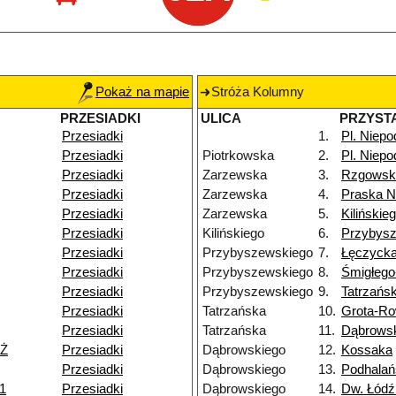
Pokaż na mapie
Stróża Kolumny
PRZESIADKI
ULICA
PRZYST
Przesiadki
1.
Pl. Niepo
Przesiadki
Piotrkowska
2.
Pl. Niepo
Przesiadki
Zarzewska
3.
Rzgowsk
Przesiadki
Zarzewska
4.
Praska 
Przesiadki
Zarzewska
5.
Kilińskie
Przesiadki
Kilińskiego
6.
Przybys
Przesiadki
Przybyszewskiego
7.
Łęczyck
Przesiadki
Przybyszewskiego
8.
Śmigłeg
Przesiadki
Przybyszewskiego
9.
Tatrzańs
Przesiadki
Tatrzańska
10.
Grota-Ro
Przesiadki
Tatrzańska
11.
Dąbrows
NŻ
Przesiadki
Dąbrowskiego
12.
Kossaka
Przesiadki
Dąbrowskiego
13.
Podhalań
11
Przesiadki
Dąbrowskiego
14.
Dw. Łód