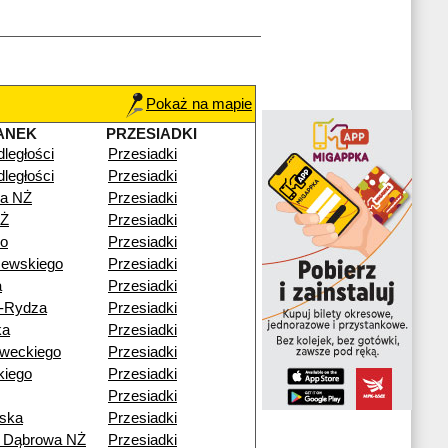
Pokaż na mapie
ANEK
PRZESIADKI
dległości
Przesiadki
dległości
Przesiadki
a NŻ
Przesiadki
NŻ
Przesiadki
go
Przesiadki
zewskiego
Przesiadki
a
Przesiadki
o-Rydza
Przesiadki
ka
Przesiadki
weckiego
Przesiadki
kiego
Przesiadki
Przesiadki
ska
Przesiadki
ź Dąbrowa NŻ
Przesiadki