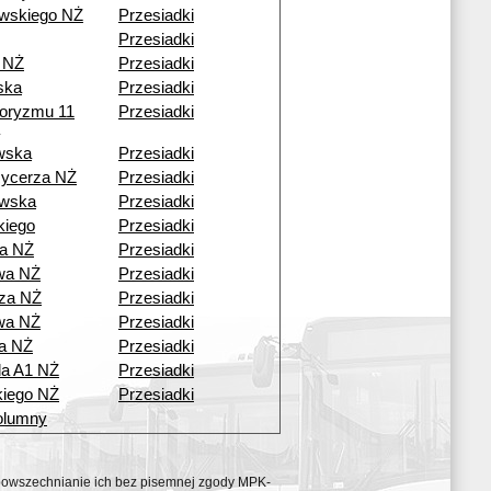
wskiego NŻ
Przesiadki
Przesiadki
 NŻ
Przesiadki
ska
Przesiadki
roryzmu 11
Przesiadki
wska
Przesiadki
Rycerza NŻ
Przesiadki
wska
Przesiadki
kiego
Przesiadki
a NŻ
Przesiadki
wa NŻ
Przesiadki
za NŻ
Przesiadki
wa NŻ
Przesiadki
a NŻ
Przesiadki
da A1 NŻ
Przesiadki
iego NŻ
Przesiadki
olumny
ozpowszechnianie ich bez pisemnej zgody MPK-