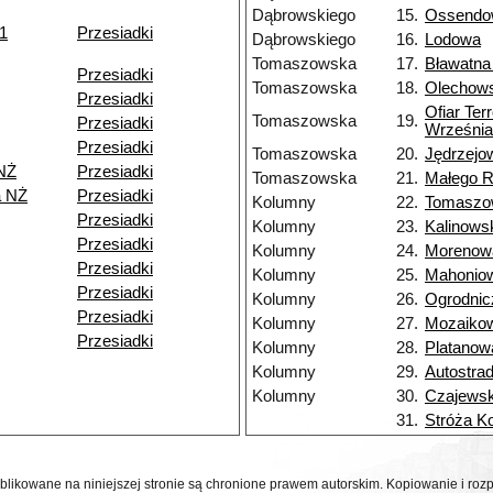
Dąbrowskiego
15.
Ossendo
11
Przesiadki
Dąbrowskiego
16.
Lodowa
Tomaszowska
17.
Bławatna
Przesiadki
Tomaszowska
18.
Olechow
Przesiadki
Ofiar Ter
Tomaszowska
19.
Przesiadki
Września
Przesiadki
Tomaszowska
20.
Jędrzejo
NŻ
Przesiadki
Tomaszowska
21.
Małego 
a NŻ
Przesiadki
Kolumny
22.
Tomaszo
Przesiadki
Kolumny
23.
Kalinows
Przesiadki
Kolumny
24.
Morenow
Przesiadki
Kolumny
25.
Mahonio
Przesiadki
Kolumny
26.
Ogrodnic
Przesiadki
Kolumny
27.
Mozaiko
Przesiadki
Kolumny
28.
Platanow
Kolumny
29.
Autostra
Kolumny
30.
Czajewsk
31.
Stróża K
ublikowane na niniejszej stronie są chronione prawem autorskim. Kopiowanie i r