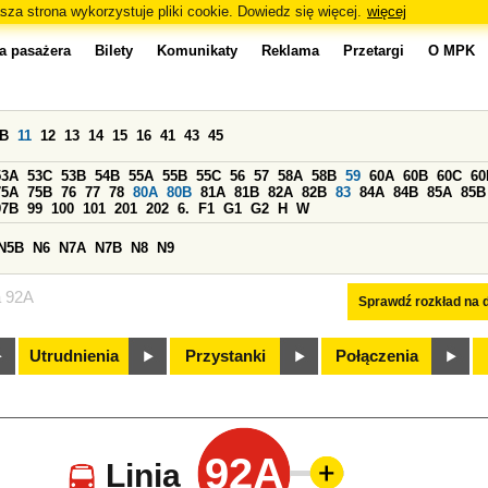
sza strona wykorzystuje pliki cookie. Dowiedz się więcej.
więcej
a pasażera
Bilety
Komunikaty
Reklama
Przetargi
O MPK
0B
11
12
13
14
15
16
41
43
45
53A
53C
53B
54B
55A
55B
55C
56
57
58A
58B
59
60A
60B
60C
60
75A
75B
76
77
78
80A
80B
81A
81B
82A
82B
83
84A
84B
85A
85B
97B
99
100
101
201
202
6.
F1
G1
G2
H
W
N5B
N6
N7A
N7B
N8
N9
a 92A
Sprawdź rozkład na d
Utrudnienia
Przystanki
Połączenia
92A
Linia