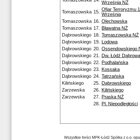
Tomaszowska
14.
Września NŻ
Ofiar Terroryzmu 
Tomaszowska
15.
Września
Tomaszowska
16.
Olechowska
Tomaszowska
17.
Bławatna NŻ
Dąbrowskiego
18.
Tomaszowska NŻ
Dąbrowskiego
19.
Lodowa
Dąbrowskiego
20.
Ossendowskiego 
Dąbrowskiego
21.
Dw. Łódź Dąbrow
Dąbrowskiego
22.
Podhalańska
Dąbrowskiego
23.
Kossaka
Dąbrowskiego
24.
Tatrzańska
Kilińskiego
25.
Dąbrowskiego
Zarzewska
26.
Kilińskiego
Zarzewska
27.
Praska NŻ
28.
Pl. Niepodległości
Wszystkie treści MPK-Łódź Spółka z o.o. op