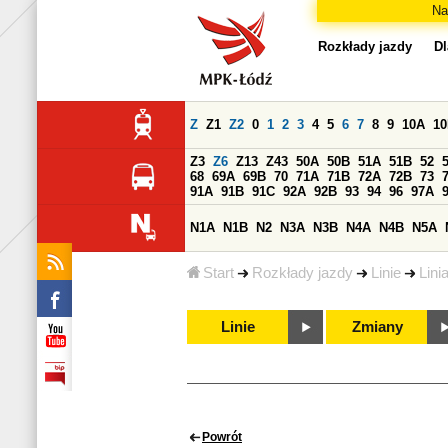
Na
Rozkłady jazdy
Dl
Z
Z1
Z2
0
1
2
3
4
5
6
7
8
9
10A
1
Z3
Z6
Z13
Z43
50A
50B
51A
51B
52
68
69A
69B
70
71A
71B
72A
72B
73
91A
91B
91C
92A
92B
93
94
96
97A
N1A
N1B
N2
N3A
N3B
N4A
N4B
N5A
Start
Rozkłady jazdy
Linie
Lini
Linie
Zmiany
Powrót