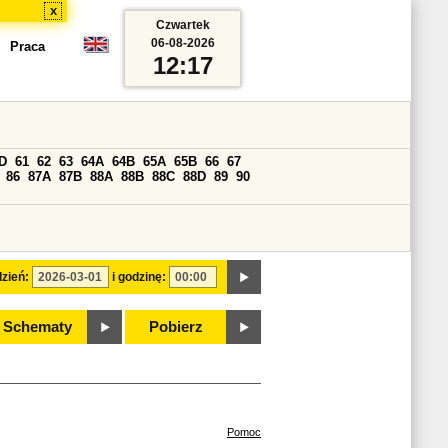
x
Czwartek
06-08-2026
Praca
12:17
D
61
62
63
64A
64B
65A
65B
66
67
86
87A
87B
88A
88B
88C
88D
89
90
zień:
i godzinę:
Schematy
Pobierz
Pomoc