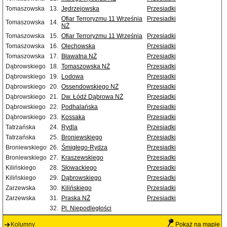
Tomaszowska
13.
Jędrzejowska
Przesiadki
Ofiar Terroryzmu 11 Września
Przesiadki
Tomaszowska
14.
NŻ
Tomaszowska
15.
Ofiar Terroryzmu 11 Września
Przesiadki
Tomaszowska
16.
Olechowska
Przesiadki
Tomaszowska
17.
Bławatna NŻ
Przesiadki
Dąbrowskiego
18.
Tomaszowska NŻ
Przesiadki
Dąbrowskiego
19.
Lodowa
Przesiadki
Dąbrowskiego
20.
Ossendowskiego NŻ
Przesiadki
Dąbrowskiego
21.
Dw. Łódź Dąbrowa NŻ
Przesiadki
Dąbrowskiego
22.
Podhalańska
Przesiadki
Dąbrowskiego
23.
Kossaka
Przesiadki
Tatrzańska
24.
Rydla
Przesiadki
Tatrzańska
25.
Broniewskiego
Przesiadki
Broniewskiego
26.
Śmigłego-Rydza
Przesiadki
Broniewskiego
27.
Kraszewskiego
Przesiadki
Kilińskiego
28.
Słowackiego
Przesiadki
Kilińskiego
29.
Dąbrowskiego
Przesiadki
Zarzewska
30.
Kilińskiego
Przesiadki
Zarzewska
31.
Praska NŻ
Przesiadki
32.
Pl. Niepodległości
Kolumny
Pokaż na mapie