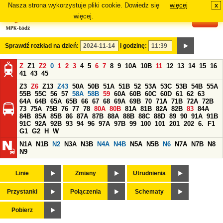
Nasza strona wykorzystuje pliki cookie. Dowiedz się
więcej
x
#
więcej.
Sprawdź rozkład na dzień:
i godzinę:
Z
Z1
Z2
0
1
2
3
4
5
6
7
8
9
10A
10B
11
12
13
14
15
16
41
43
45
Z3
Z6
Z13
Z43
50A
50B
51A
51B
52
53A
53C
53B
54B
55A
55B
55C
56
57
58A
58B
59
60A
60B
60C
60D
61
62
63
64A
64B
65A
65B
66
67
68
69A
69B
70
71A
71B
72A
72B
73
75A
75B
76
77
78
80A
80B
81A
81B
82A
82B
83
84A
84B
85A
85B
86
87A
87B
88A
88B
88C
88D
89
90
91A
91B
91C
92A
92B
93
94
96
97A
97B
99
100
101
201
202
6.
F1
G1
G2
H
W
N1A
N1B
N2
N3A
N3B
N4A
N4B
N5A
N5B
N6
N7A
N7B
N8
N9
Linie
Zmiany
Utrudnienia
Przystanki
Połączenia
Schematy
Pobierz