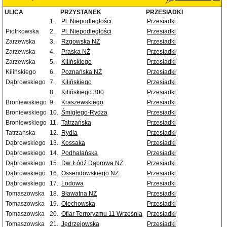
ULICA
PRZYSTANEK
PRZESIADKI
1.
Pl. Niepodległości
Przesiadki
Piotrkowska
2.
Pl. Niepodległości
Przesiadki
Zarzewska
3.
Rzgowska NŻ
Przesiadki
Zarzewska
4.
Praska NŻ
Przesiadki
Zarzewska
5.
Kilińskiego
Przesiadki
Kilińskiego
6.
Poznańska NŻ
Przesiadki
Dąbrowskiego
7.
Kilińskiego
Przesiadki
8.
Kilińskiego 300
Przesiadki
Broniewskiego
9.
Kraszewskiego
Przesiadki
Broniewskiego
10.
Śmigłego-Rydza
Przesiadki
Broniewskiego
11.
Tatrzańska
Przesiadki
Tatrzańska
12.
Rydla
Przesiadki
Dąbrowskiego
13.
Kossaka
Przesiadki
Dąbrowskiego
14.
Podhalańska
Przesiadki
Dąbrowskiego
15.
Dw. Łódź Dąbrowa NŻ
Przesiadki
Dąbrowskiego
16.
Ossendowskiego NŻ
Przesiadki
Dąbrowskiego
17.
Lodowa
Przesiadki
Tomaszowska
18.
Bławatna NŻ
Przesiadki
Tomaszowska
19.
Olechowska
Przesiadki
Tomaszowska
20.
Ofiar Terroryzmu 11 Września
Przesiadki
Tomaszowska
21.
Jędrzejowska
Przesiadki