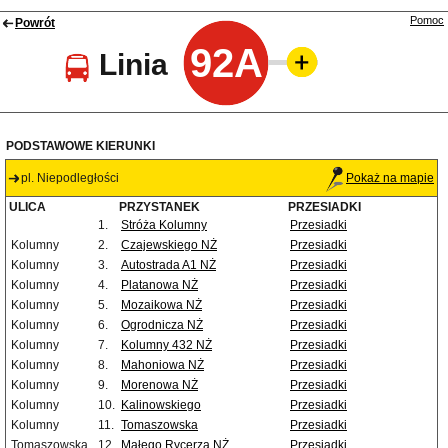
Pomoc
Powrót
92A
Linia
PODSTAWOWE KIERUNKI
pl. Niepodległości
Pokaż na mapie
ULICA
PRZYSTANEK
PRZESIADKI
1.
Stróża Kolumny
Przesiadki
Kolumny
2.
Czajewskiego NŻ
Przesiadki
Kolumny
3.
Autostrada A1 NŻ
Przesiadki
Kolumny
4.
Platanowa NŻ
Przesiadki
Kolumny
5.
Mozaikowa NŻ
Przesiadki
Kolumny
6.
Ogrodnicza NŻ
Przesiadki
Kolumny
7.
Kolumny 432 NŻ
Przesiadki
Kolumny
8.
Mahoniowa NŻ
Przesiadki
Kolumny
9.
Morenowa NŻ
Przesiadki
Kolumny
10.
Kalinowskiego
Przesiadki
Kolumny
11.
Tomaszowska
Przesiadki
Tomaszowska
12.
Małego Rycerza NŻ
Przesiadki