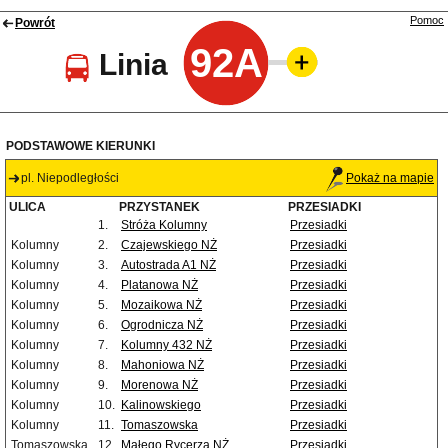
Pomoc
Powrót
92A
Linia
PODSTAWOWE KIERUNKI
pl. Niepodległości
Pokaż na mapie
ULICA
PRZYSTANEK
PRZESIADKI
1.
Stróża Kolumny
Przesiadki
Kolumny
2.
Czajewskiego NŻ
Przesiadki
Kolumny
3.
Autostrada A1 NŻ
Przesiadki
Kolumny
4.
Platanowa NŻ
Przesiadki
Kolumny
5.
Mozaikowa NŻ
Przesiadki
Kolumny
6.
Ogrodnicza NŻ
Przesiadki
Kolumny
7.
Kolumny 432 NŻ
Przesiadki
Kolumny
8.
Mahoniowa NŻ
Przesiadki
Kolumny
9.
Morenowa NŻ
Przesiadki
Kolumny
10.
Kalinowskiego
Przesiadki
Kolumny
11.
Tomaszowska
Przesiadki
Tomaszowska
12.
Małego Rycerza NŻ
Przesiadki