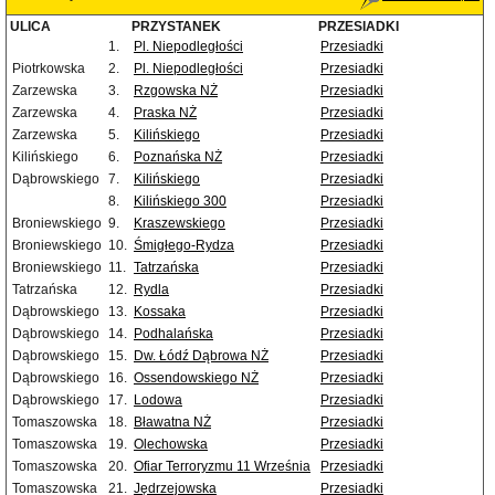
ULICA
PRZYSTANEK
PRZESIADKI
1.
Pl. Niepodległości
Przesiadki
Piotrkowska
2.
Pl. Niepodległości
Przesiadki
Zarzewska
3.
Rzgowska NŻ
Przesiadki
Zarzewska
4.
Praska NŻ
Przesiadki
Zarzewska
5.
Kilińskiego
Przesiadki
Kilińskiego
6.
Poznańska NŻ
Przesiadki
Dąbrowskiego
7.
Kilińskiego
Przesiadki
8.
Kilińskiego 300
Przesiadki
Broniewskiego
9.
Kraszewskiego
Przesiadki
Broniewskiego
10.
Śmigłego-Rydza
Przesiadki
Broniewskiego
11.
Tatrzańska
Przesiadki
Tatrzańska
12.
Rydla
Przesiadki
Dąbrowskiego
13.
Kossaka
Przesiadki
Dąbrowskiego
14.
Podhalańska
Przesiadki
Dąbrowskiego
15.
Dw. Łódź Dąbrowa NŻ
Przesiadki
Dąbrowskiego
16.
Ossendowskiego NŻ
Przesiadki
Dąbrowskiego
17.
Lodowa
Przesiadki
Tomaszowska
18.
Bławatna NŻ
Przesiadki
Tomaszowska
19.
Olechowska
Przesiadki
Tomaszowska
20.
Ofiar Terroryzmu 11 Września
Przesiadki
Tomaszowska
21.
Jędrzejowska
Przesiadki