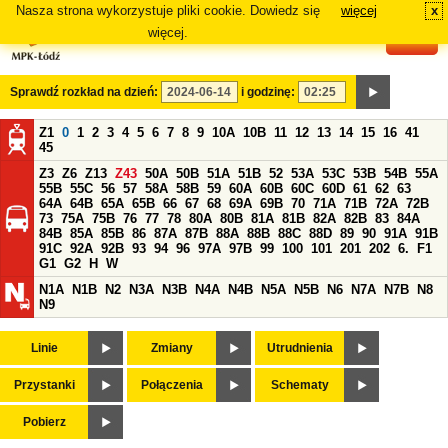
Nasza strona wykorzystuje pliki cookie. Dowiedz się
więcej
x
#
więcej.
Sprawdź rozkład na dzień:
i godzinę:
Z1
0
1
2
3
4
5
6
7
8
9
10A
10B
11
12
13
14
15
16
41
45
Z3
Z6
Z13
Z43
50A
50B
51A
51B
52
53A
53C
53B
54B
55A
55B
55C
56
57
58A
58B
59
60A
60B
60C
60D
61
62
63
64A
64B
65A
65B
66
67
68
69A
69B
70
71A
71B
72A
72B
73
75A
75B
76
77
78
80A
80B
81A
81B
82A
82B
83
84A
84B
85A
85B
86
87A
87B
88A
88B
88C
88D
89
90
91A
91B
91C
92A
92B
93
94
96
97A
97B
99
100
101
201
202
6.
F1
G1
G2
H
W
N1A
N1B
N2
N3A
N3B
N4A
N4B
N5A
N5B
N6
N7A
N7B
N8
N9
Linie
Zmiany
Utrudnienia
Przystanki
Połączenia
Schematy
Pobierz