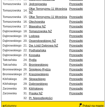
Tomaszowska
13.
Jędrzejowska
Przesiadki
Ofiar Terroryzmu 11 Września
Przesiadki
Tomaszowska
14.
NŻ
Tomaszowska
15.
Ofiar Terroryzmu 11 Września
Przesiadki
Tomaszowska
16.
Olechowska
Przesiadki
Tomaszowska
17.
Bławatna NŻ
Przesiadki
Dąbrowskiego
18.
Tomaszowska NŻ
Przesiadki
Dąbrowskiego
19.
Lodowa
Przesiadki
Dąbrowskiego
20.
Ossendowskiego NŻ
Przesiadki
Dąbrowskiego
21.
Dw. Łódź Dąbrowa NŻ
Przesiadki
Dąbrowskiego
22.
Podhalańska
Przesiadki
Dąbrowskiego
23.
Kossaka
Przesiadki
Tatrzańska
24.
Rydla
Przesiadki
Tatrzańska
25.
Broniewskiego
Przesiadki
Broniewskiego
26.
Śmigłego-Rydza
Przesiadki
Broniewskiego
27.
Kraszewskiego
Przesiadki
Kilińskiego
28.
Słowackiego
Przesiadki
Kilińskiego
29.
Dąbrowskiego
Przesiadki
Zarzewska
30.
Kilińskiego
Przesiadki
Zarzewska
31.
Praska NŻ
Przesiadki
32.
Pl. Niepodległości
Kolumny
Pokaż na mapie