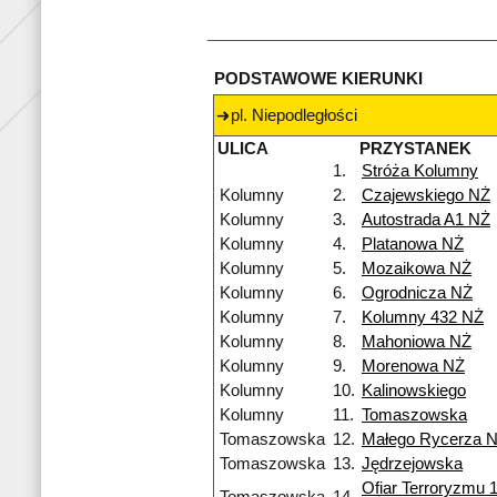
PODSTAWOWE KIERUNKI
pl. Niepodległości
ULICA
PRZYSTANEK
1.
Stróża Kolumny
Kolumny
2.
Czajewskiego NŻ
Kolumny
3.
Autostrada A1 NŻ
Kolumny
4.
Platanowa NŻ
Kolumny
5.
Mozaikowa NŻ
Kolumny
6.
Ogrodnicza NŻ
Kolumny
7.
Kolumny 432 NŻ
Kolumny
8.
Mahoniowa NŻ
Kolumny
9.
Morenowa NŻ
Kolumny
10.
Kalinowskiego
Kolumny
11.
Tomaszowska
Tomaszowska
12.
Małego Rycerza 
Tomaszowska
13.
Jędrzejowska
Ofiar Terroryzmu 