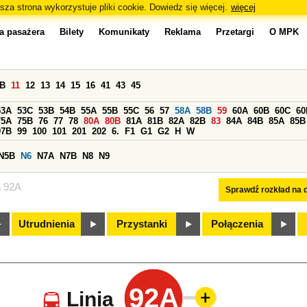
sza strona wykorzystuje pliki cookie. Dowiedz się więcej.
więcej
a pasażera
Bilety
Komunikaty
Reklama
Przetargi
O MPK
0B
11
12
13
14
15
16
41
43
45
53A
53C
53B
54B
55A
55B
55C
56
57
58A
58B
59
60A
60B
60C
60
75A
75B
76
77
78
80A
80B
81A
81B
82A
82B
83
84A
84B
85A
85B
97B
99
100
101
201
202
6.
F1
G1
G2
H
W
N5B
N6
N7A
N7B
N8
N9
a 92A
Sprawdź rozkład na d
Utrudnienia
Przystanki
Połączenia
92A
Linia