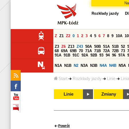
Na
Rozkłady jazdy
Dl
Z
Z1
Z2
0
1
2
3
4
5
6
7
8
9
10A
1
Z3
Z6
Z13
Z43
50A
50B
51A
51B
52
68
69A
69B
70
71A
71B
72A
72B
73
91A
91B
91C
92A
92B
93
94
96
97A
N1A
N1B
N2
N3A
N3B
N4A
N4B
N5A
Start
Rozkłady jazdy
Linie
Lini
Linie
Zmiany
Powrót