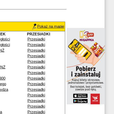
Pokaż na mapie
NEK
PRZESIADKI
egłości
Przesiadki
egłości
Przesiadki
NŻ
Przesiadki
Przesiadki
Przesiadki
 NŻ
Przesiadki
Przesiadki
 300
Przesiadki
iego
Przesiadki
Rydza
Przesiadki
Przesiadki
Przesiadki
Przesiadki
ka
Przesiadki