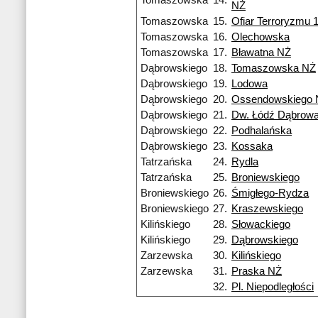
Tomaszowska
14.
NŻ
Tomaszowska
15.
Ofiar Terroryzmu 
Tomaszowska
16.
Olechowska
Tomaszowska
17.
Bławatna NŻ
Dąbrowskiego
18.
Tomaszowska NŻ
Dąbrowskiego
19.
Lodowa
Dąbrowskiego
20.
Ossendowskiego 
Dąbrowskiego
21.
Dw. Łódź Dąbrow
Dąbrowskiego
22.
Podhalańska
Dąbrowskiego
23.
Kossaka
Tatrzańska
24.
Rydla
Tatrzańska
25.
Broniewskiego
Broniewskiego
26.
Śmigłego-Rydza
Broniewskiego
27.
Kraszewskiego
Kilińskiego
28.
Słowackiego
Kilińskiego
29.
Dąbrowskiego
Zarzewska
30.
Kilińskiego
Zarzewska
31.
Praska NŻ
32.
Pl. Niepodległości