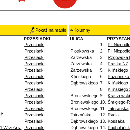
Pokaż na mapie
Kolumny
PRZESIADKI
ULICA
PRZYSTA
Przesiadki
1.
Pl. Niepodl
Przesiadki
Piotrkowska
2.
Pl. Niepodl
Przesiadki
Zarzewska
3.
Rzgowska 
Przesiadki
Zarzewska
4.
Praska NŻ
Przesiadki
Zarzewska
5.
Kilińskiego
Przesiadki
Kilińskiego
6.
Poznańska
Przesiadki
Dąbrowskiego
7.
Kilińskiego
Przesiadki
8.
Kilińskiego
Przesiadki
Broniewskiego
9.
Kraszewsk
Przesiadki
Broniewskiego
10.
Śmigłego-
Przesiadki
Broniewskiego
11.
Tatrzańska
NŻ
Przesiadki
Tatrzańska
12.
Rydla
Przesiadki
Dąbrowskiego
13.
Kossaka
11 Września
Przesiadki
Dąbrowskiego
14.
Podhalańs