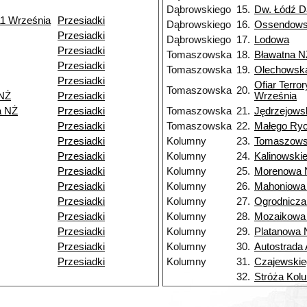
Dąbrowskiego
15.
Dw. Łódź 
11 Września
Przesiadki
Dąbrowskiego
16.
Ossendows
Przesiadki
Dąbrowskiego
17.
Lodowa
Przesiadki
Tomaszowska
18.
Bławatna N
Przesiadki
Tomaszowska
19.
Olechowsk
Przesiadki
Ofiar Terro
Tomaszowska
20.
NŻ
Przesiadki
Września
a NŻ
Przesiadki
Tomaszowska
21.
Jędrzejows
Przesiadki
Tomaszowska
22.
Małego Ry
Przesiadki
Kolumny
23.
Tomaszow
Przesiadki
Kolumny
24.
Kalinowski
Przesiadki
Kolumny
25.
Morenowa 
Przesiadki
Kolumny
26.
Mahoniowa
Przesiadki
Kolumny
27.
Ogrodnicza
Przesiadki
Kolumny
28.
Mozaikowa
Przesiadki
Kolumny
29.
Platanowa 
Przesiadki
Kolumny
30.
Autostrada
Przesiadki
Kolumny
31.
Czajewski
32.
Stróża Kol