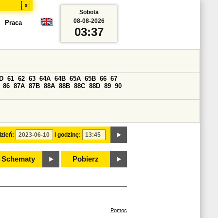
x
Sobota
08-08-2026
Praca
03:37
D
61
62
63
64A
64B
65A
65B
66
67
86
87A
87B
88A
88B
88C
88D
89
90
zień:
i godzinę:
Schematy
Pobierz
Pomoc