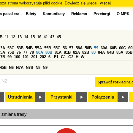
sza strona wykorzystuje pliki cookie. Dowiedz się więcej.
więcej
a pasażera
Bilety
Komunikaty
Reklama
Przetargi
O MPK
0B
11
12
13
14
15
16
41
43
45
53A
53C
53B
54B
55A
55B
55C
56
57
58A
58B
59
60A
60B
60C
60
75A
75B
76
77
78
80A
80B
81A
81B
82A
82B
83
84A
84B
85A
85B
97B
99
100
101
201
202
6.
F1
G1
G2
H
W
N5B
N6
N7A
N7B
N8
N9
a N2
Sprawdź rozkład na d
Utrudnienia
Przystanki
Połączenia
, zmiana trasy