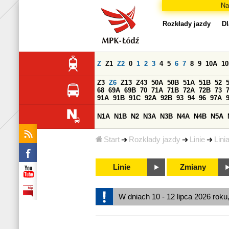
Na
Rozkłady jazdy
Dl
Z
Z1
Z2
0
1
2
3
4
5
6
7
8
9
10A
1
Z3
Z6
Z13
Z43
50A
50B
51A
51B
52
68
69A
69B
70
71A
71B
72A
72B
73
91A
91B
91C
92A
92B
93
94
96
97A
N1A
N1B
N2
N3A
N3B
N4A
N4B
N5A
Start
Rozkłady jazdy
Linie
Lini
Linie
Zmiany
W dniach 10 - 12 lipca 2026 roku