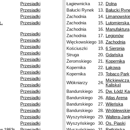
Przesiadki
Łagiewnicka
12.
Dolna
Przesiadki
Bałucki Rynek
13.
Bałucki Ryn
Przesiadki
Zachodnia
14.
Limanowski
Ł.
Przesiadki
Zachodnia
15.
Lutomierska
Zachodnia
16.
Manufaktura
Przesiadki
Zachodnia
17.
Legionów
Przesiadki
Więckowskiego
18.
Zachodnia
Przesiadki
Kościuszki
19.
6 Sierpnia
Przesiadki
Struga
20.
Gdańska
Przesiadki
Żeromskiego
21.
Kopernika
Przesiadki
Kopernika
22.
Łąkowa
Przesiadki
Kopernika
23.
Tobaco Park
Przesiadki
Mickiewicza 
Włókniarzy
24.
Przesiadki
Kaliska)
Przesiadki
Bandurskiego
25.
Dw. Łódź Ka
Przesiadki
Bandurskiego
26.
Atlas Arena
Przesiadki
Bandurskiego
27.
Wileńska
Przesiadki
Bandurskiego
28.
Wróblewski
Przesiadki
Wyszyńskiego
29.
Waltera-Jan
Przesiadki
Wyszyńskiego
30.
Os. Piaski
w 1863r.
Przesiadki
Wyszyńskiego
31.
Retkińska