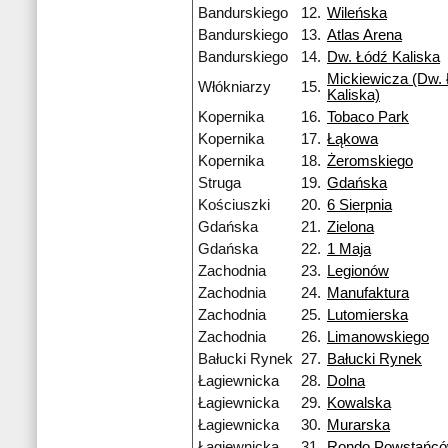
Bandurskiego
12.
Wileńska
Bandurskiego
13.
Atlas Arena
Bandurskiego
14.
Dw. Łódź Kaliska
Mickiewicza (Dw. 
Włókniarzy
15.
Kaliska)
Kopernika
16.
Tobaco Park
Kopernika
17.
Łąkowa
Kopernika
18.
Żeromskiego
Struga
19.
Gdańska
Kościuszki
20.
6 Sierpnia
Gdańska
21.
Zielona
Gdańska
22.
1 Maja
Zachodnia
23.
Legionów
Zachodnia
24.
Manufaktura
Zachodnia
25.
Lutomierska
Zachodnia
26.
Limanowskiego
Bałucki Rynek
27.
Bałucki Rynek
Łagiewnicka
28.
Dolna
Łagiewnicka
29.
Kowalska
Łagiewnicka
30.
Murarska
Łagiewnicka
31.
Rondo Powstańcó