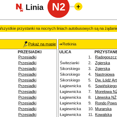
N2
Linia
szystkie przystanki na nocnych liniach autobusowych są na żądani
Pokaż na mapie
Retkinia
PRZESIADKI
ULICA
PRZYSTAN
Przesiadki
1.
Radogoszcz
Przesiadki
Świtezianki
2.
Zgierska
Przesiadki
Sikorskiego
3.
Zgierska
Przesiadki
Sikorskiego
4.
Nastrojowa
Przesiadki
Sikorskiego
5.
Dw. Łódź Ar
Przesiadki
Łagiewnicka
6.
Sowińskiego
Przesiadki
Łagiewnicka
7.
Morelowa N
Przesiadki
Łagiewnicka
8.
Litewska NŻ
Przesiadki
Łagiewnicka
9.
Rondo Powst
Przesiadki
Łagiewnicka
10.
Murarska
Przesiadki
Łagiewnicka
11.
Kowalska