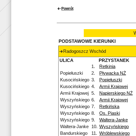
Powrót
W
PODSTAWOWE KIERUNKI
Radogoszcz Wschód
ULICA
PRZYSTANEK
1.
Retkinia
Popiełuszki
2.
Pływacka NŻ
Kusocińskiego
3.
Popiełuszki
Kusocińskiego
4.
Armii Krajowej
Armii Krajowej
5.
Napierskiego NŻ
Wyszyńskiego
6.
Armii Krajowej
Wyszyńskiego
7.
Retkińska
Wyszyńskiego
8.
Os. Piaski
Wyszyńskiego
9.
Waltera-Janke
Waltera-Janke
10.
Wyszyńskiego
Bandurskiego
11.
Wróblewskiego