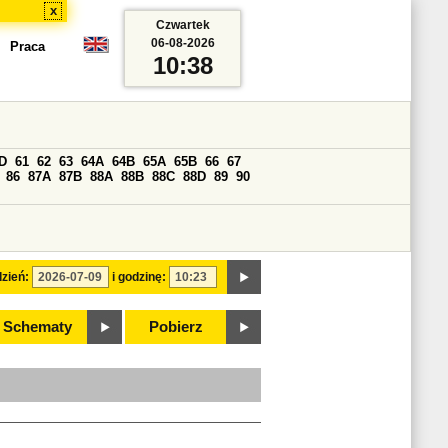
x
Czwartek
06-08-2026
Praca
10:38
D
61
62
63
64A
64B
65A
65B
66
67
86
87A
87B
88A
88B
88C
88D
89
90
zień:
i godzinę:
Schematy
Pobierz