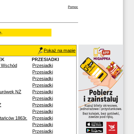
Pomoc
e.
Pokaż na mapie
EK
PRZESIADKI
 Wschód
Przesiadki
Przesiadki
Przesiadki
Przesiadki
turówek NŻ
Przesiadki
Przesiadki
Ż
Przesiadki
Przesiadki
ańców 1863r.
Przesiadki
Przesiadki
Przesiadki