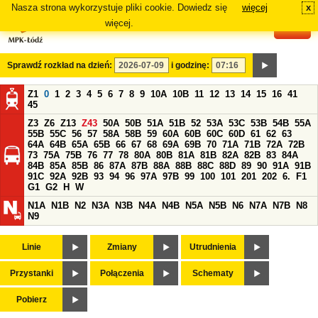
Nasza strona wykorzystuje pliki cookie. Dowiedz się
więcej
x
#
więcej.
Sprawdź rozkład na dzień:
i godzinę:
Z1
0
1
2
3
4
5
6
7
8
9
10A
10B
11
12
13
14
15
16
41
45
Z3
Z6
Z13
Z43
50A
50B
51A
51B
52
53A
53C
53B
54B
55A
55B
55C
56
57
58A
58B
59
60A
60B
60C
60D
61
62
63
64A
64B
65A
65B
66
67
68
69A
69B
70
71A
71B
72A
72B
73
75A
75B
76
77
78
80A
80B
81A
81B
82A
82B
83
84A
84B
85A
85B
86
87A
87B
88A
88B
88C
88D
89
90
91A
91B
91C
92A
92B
93
94
96
97A
97B
99
100
101
201
202
6.
F1
G1
G2
H
W
N1A
N1B
N2
N3A
N3B
N4A
N4B
N5A
N5B
N6
N7A
N7B
N8
N9
Linie
Zmiany
Utrudnienia
Przystanki
Połączenia
Schematy
Pobierz