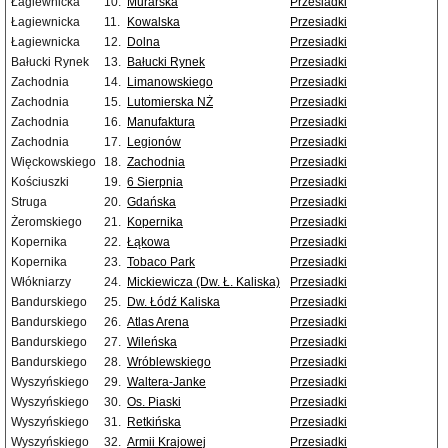
Łagiewnicka
10.
Murarska
Przesiadki
Łagiewnicka
11.
Kowalska
Przesiadki
Łagiewnicka
12.
Dolna
Przesiadki
Bałucki Rynek
13.
Bałucki Rynek
Przesiadki
Zachodnia
14.
Limanowskiego
Przesiadki
Zachodnia
15.
Lutomierska NŻ
Przesiadki
Zachodnia
16.
Manufaktura
Przesiadki
Zachodnia
17.
Legionów
Przesiadki
Więckowskiego
18.
Zachodnia
Przesiadki
Kościuszki
19.
6 Sierpnia
Przesiadki
Struga
20.
Gdańska
Przesiadki
Żeromskiego
21.
Kopernika
Przesiadki
Kopernika
22.
Łąkowa
Przesiadki
Kopernika
23.
Tobaco Park
Przesiadki
Włókniarzy
24.
Mickiewicza (Dw. Ł. Kaliska)
Przesiadki
Bandurskiego
25.
Dw. Łódź Kaliska
Przesiadki
Bandurskiego
26.
Atlas Arena
Przesiadki
Bandurskiego
27.
Wileńska
Przesiadki
Bandurskiego
28.
Wróblewskiego
Przesiadki
Wyszyńskiego
29.
Waltera-Janke
Przesiadki
Wyszyńskiego
30.
Os. Piaski
Przesiadki
Wyszyńskiego
31.
Retkińska
Przesiadki
Wyszyńskiego
32.
Armii Krajowej
Przesiadki