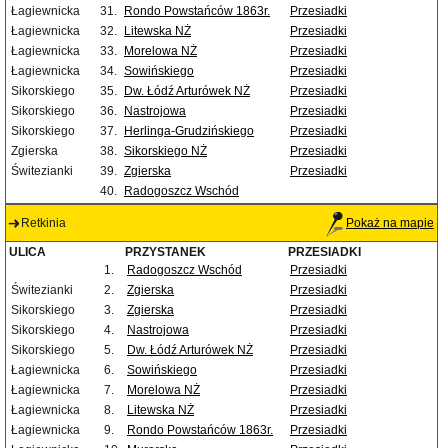
Łagiewnicka
31.
Rondo Powstańców 1863r.
Przesiadki
Łagiewnicka
32.
Litewska NŻ
Przesiadki
Łagiewnicka
33.
Morelowa NŻ
Przesiadki
Łagiewnicka
34.
Sowińskiego
Przesiadki
Sikorskiego
35.
Dw. Łódź Arturówek NŻ
Przesiadki
Sikorskiego
36.
Nastrojowa
Przesiadki
Sikorskiego
37.
Herlinga-Grudzińskiego
Przesiadki
Zgierska
38.
Sikorskiego NŻ
Przesiadki
Świtezianki
39.
Zgierska
Przesiadki
40.
Radogoszcz Wschód
Retkinia
Pokaż na mapie
ULICA
PRZYSTANEK
PRZESIADKI
1.
Radogoszcz Wschód
Przesiadki
Świtezianki
2.
Zgierska
Przesiadki
Sikorskiego
3.
Zgierska
Przesiadki
Sikorskiego
4.
Nastrojowa
Przesiadki
Sikorskiego
5.
Dw. Łódź Arturówek NŻ
Przesiadki
Łagiewnicka
6.
Sowińskiego
Przesiadki
Łagiewnicka
7.
Morelowa NŻ
Przesiadki
Łagiewnicka
8.
Litewska NŻ
Przesiadki
Łagiewnicka
9.
Rondo Powstańców 1863r.
Przesiadki