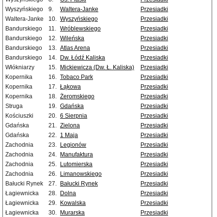
Wyszyńskiego
9.
Waltera-Janke
Przesiadki
Waltera-Janke
10.
Wyszyńskiego
Przesiadki
Bandurskiego
11.
Wróblewskiego
Przesiadki
Bandurskiego
12.
Wileńska
Przesiadki
Bandurskiego
13.
Atlas Arena
Przesiadki
Bandurskiego
14.
Dw. Łódź Kaliska
Przesiadki
Włókniarzy
15.
Mickiewicza (Dw. Ł. Kaliska)
Przesiadki
Kopernika
16.
Tobaco Park
Przesiadki
Kopernika
17.
Łąkowa
Przesiadki
Kopernika
18.
Żeromskiego
Przesiadki
Struga
19.
Gdańska
Przesiadki
Kościuszki
20.
6 Sierpnia
Przesiadki
Gdańska
21.
Zielona
Przesiadki
Gdańska
22.
1 Maja
Przesiadki
Zachodnia
23.
Legionów
Przesiadki
Zachodnia
24.
Manufaktura
Przesiadki
Zachodnia
25.
Lutomierska
Przesiadki
Zachodnia
26.
Limanowskiego
Przesiadki
Bałucki Rynek
27.
Bałucki Rynek
Przesiadki
Łagiewnicka
28.
Dolna
Przesiadki
Łagiewnicka
29.
Kowalska
Przesiadki
Łagiewnicka
30.
Murarska
Przesiadki