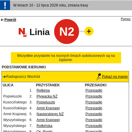
W dniach 10 - 12 lipca 2026 roku, zmiana trasy
Pomoc
Powrót
N2
Linia
Wszystkie przystanki na nocnych liniach autobusowych są na
żądanie.
PODSTAWOWE KIERUNKI
Radogoszcz Wschód
Pokaż na mapie
ULICA
PRZYSTANEK
PRZESIADKI
1.
Retkinia
Przesiadki
Popiełuszki
2.
Pływacka NŻ
Przesiadki
Kusocińskiego
3.
Popiełuszki
Przesiadki
Kusocińskiego
4.
Armii Krajowej
Przesiadki
Armii Krajowej
5.
Napierskiego NŻ
Przesiadki
Wyszyńskiego
6.
Armii Krajowej
Przesiadki
Wyszyńskiego
7.
Retkińska
Przesiadki
Wyszyńskiego
8.
Os. Piaski
Przesiadki