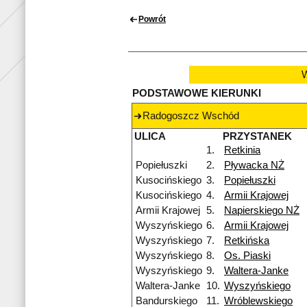
Powrót
W
PODSTAWOWE KIERUNKI
Radogoszcz Wschód
ULICA
PRZYSTANEK
1.
Retkinia
Popiełuszki
2.
Pływacka NŻ
Kusocińskiego
3.
Popiełuszki
Kusocińskiego
4.
Armii Krajowej
Armii Krajowej
5.
Napierskiego NŻ
Wyszyńskiego
6.
Armii Krajowej
Wyszyńskiego
7.
Retkińska
Wyszyńskiego
8.
Os. Piaski
Wyszyńskiego
9.
Waltera-Janke
Waltera-Janke
10.
Wyszyńskiego
Bandurskiego
11.
Wróblewskiego