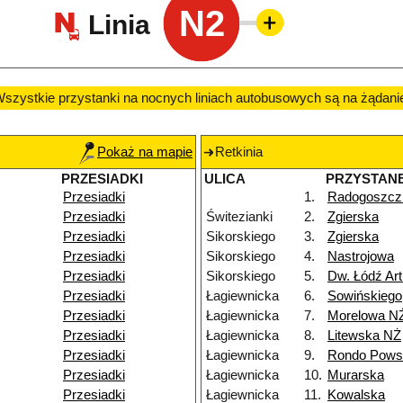
N2
Linia
szystkie przystanki na nocnych liniach autobusowych są na żądani
Pokaż na mapie
Retkinia
PRZESIADKI
ULICA
PRZYSTAN
Przesiadki
1.
Radogoszcz
Przesiadki
Świtezianki
2.
Zgierska
Przesiadki
Sikorskiego
3.
Zgierska
Przesiadki
Sikorskiego
4.
Nastrojowa
Przesiadki
Sikorskiego
5.
Dw. Łódź Ar
Przesiadki
Łagiewnicka
6.
Sowińskiego
Przesiadki
Łagiewnicka
7.
Morelowa N
Przesiadki
Łagiewnicka
8.
Litewska NŻ
Przesiadki
Łagiewnicka
9.
Rondo Powst
Przesiadki
Łagiewnicka
10.
Murarska
Przesiadki
Łagiewnicka
11.
Kowalska