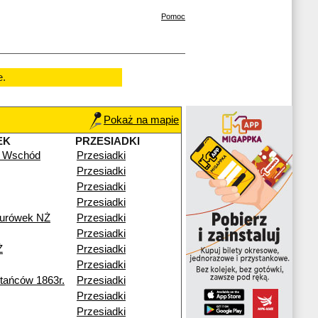
Pomoc
e.
Pokaż na mapie
EK
PRZESIADKI
 Wschód
Przesiadki
Przesiadki
Przesiadki
Przesiadki
turówek NŻ
Przesiadki
Przesiadki
Ż
Przesiadki
Przesiadki
ańców 1863r.
Przesiadki
Przesiadki
Przesiadki