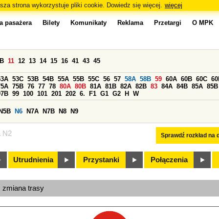
sza strona wykorzystuje pliki cookie. Dowiedz się więcej.
więcej
a pasażera
Bilety
Komunikaty
Reklama
Przetargi
O MPK
0B
11
12
13
14
15
16
41
43
45
53A
53C
53B
54B
55A
55B
55C
56
57
58A
58B
59
60A
60B
60C
60
75A
75B
76
77
78
80A
80B
81A
81B
82A
82B
83
84A
84B
85A
85B
97B
99
100
101
201
202
6.
F1
G1
G2
H
W
N5B
N6
N7A
N7B
N8
N9
a N2
Sprawdź rozkład na d
Utrudnienia
Przystanki
Połączenia
, zmiana trasy