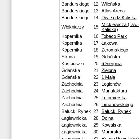
Bandurskiego
12.
Wileńska
Bandurskiego
13.
Atlas Arena
Bandurskiego
14.
Dw. Łódź Kaliska
Mickiewicza (Dw. 
Włókniarzy
15.
Kaliska)
Kopernika
16.
Tobaco Park
Kopernika
17.
Łąkowa
Kopernika
18.
Żeromskiego
Struga
19.
Gdańska
Kościuszki
20.
6 Sierpnia
Gdańska
21.
Zielona
Gdańska
22.
1 Maja
Zachodnia
23.
Legionów
Zachodnia
24.
Manufaktura
Zachodnia
25.
Lutomierska
Zachodnia
26.
Limanowskiego
Bałucki Rynek
27.
Bałucki Rynek
Łagiewnicka
28.
Dolna
Łagiewnicka
29.
Kowalska
Łagiewnicka
30.
Murarska
Łagiewnicka
31.
Rondo Powstańcó