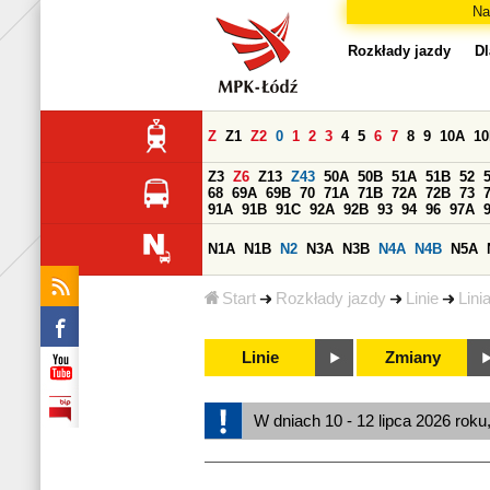
Na
Rozkłady jazdy
Dl
Z
Z1
Z2
0
1
2
3
4
5
6
7
8
9
10A
1
Z3
Z6
Z13
Z43
50A
50B
51A
51B
52
68
69A
69B
70
71A
71B
72A
72B
73
91A
91B
91C
92A
92B
93
94
96
97A
N1A
N1B
N2
N3A
N3B
N4A
N4B
N5A
Start
Rozkłady jazdy
Linie
Lini
Linie
Zmiany
W dniach 10 - 12 lipca 2026 roku