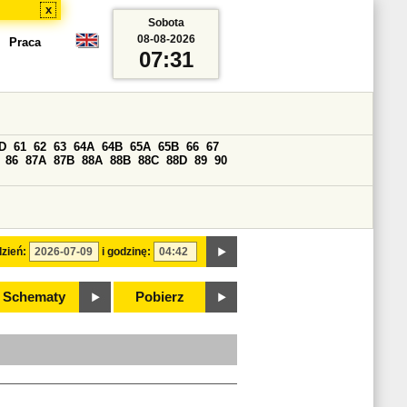
x
Sobota
08-08-2026
Praca
07:31
D
61
62
63
64A
64B
65A
65B
66
67
86
87A
87B
88A
88B
88C
88D
89
90
zień:
i godzinę:
Schematy
Pobierz