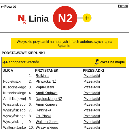
Pomoc
Powrót
N2
Linia
Wszystkie przystanki na nocnych liniach autobusowych są na
żądanie.
PODSTAWOWE KIERUNKI
Radogoszcz Wschód
Pokaż na mapie
ULICA
PRZYSTANEK
PRZESIADKI
1.
Retkinia
Przesiadki
Popiełuszki
2.
Pływacka NŻ
Przesiadki
Kusocińskiego
3.
Popiełuszki
Przesiadki
Kusocińskiego
4.
Armii Krajowej
Przesiadki
Armii Krajowej
5.
Napierskiego NŻ
Przesiadki
Wyszyńskiego
6.
Armii Krajowej
Przesiadki
Wyszyńskiego
7.
Retkińska
Przesiadki
Wyszyńskiego
8.
Os. Piaski
Przesiadki
Wyszyńskiego
9.
Waltera-Janke
Przesiadki
Waltera-Janke
10.
Wyszyńskiego
Przesiadki