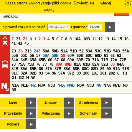
Nasza strona wykorzystuje pliki cookie. Dowiedz się
więcej
x
#
więcej.
Sprawdź rozkład na dzień:
i godzinę:
Z
Z1
Z2
0
1
2
3
4
5
6
7
8
9
10A
10B
11
12
13
14
15
16
41
43
45
Z3
Z6
Z13
Z43
50A
50B
51A
51B
52
53A
53C
53B
54B
55A
55B
55C
56
57
58A
58B
59
60A
60B
60C
60D
61
62
63
64A
64B
65A
65B
66
67
68
69A
69B
70
71A
71B
72A
72B
73
75A
75B
76
77
78
80A
80B
81A
81B
82A
82B
83
84A
84B
85A
85B
86
87A
87B
88A
88B
88C
88D
89
90
91A
91B
91C
92A
92B
93
94
96
97A
97B
99
100
101
201
202
6.
F1
G1
G2
H
W
N1A
N1B
N2
N3A
N3B
N4A
N4B
N5A
N5B
N6
N7A
N7B
N8
N9
Linie
Zmiany
Utrudnienia
Przystanki
Połączenia
Schematy
Pobierz