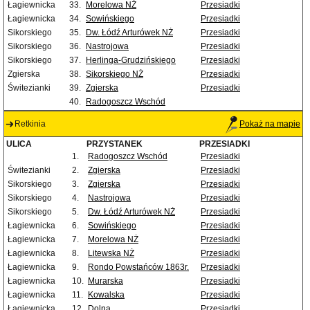
Łagiewnicka
33.
Morelowa NŻ
Przesiadki
Łagiewnicka
34.
Sowińskiego
Przesiadki
Sikorskiego
35.
Dw. Łódź Arturówek NŻ
Przesiadki
Sikorskiego
36.
Nastrojowa
Przesiadki
Sikorskiego
37.
Herlinga-Grudzińskiego
Przesiadki
Zgierska
38.
Sikorskiego NŻ
Przesiadki
Świtezianki
39.
Zgierska
Przesiadki
40.
Radogoszcz Wschód
Retkinia
Pokaż na mapie
ULICA
PRZYSTANEK
PRZESIADKI
1.
Radogoszcz Wschód
Przesiadki
Świtezianki
2.
Zgierska
Przesiadki
Sikorskiego
3.
Zgierska
Przesiadki
Sikorskiego
4.
Nastrojowa
Przesiadki
Sikorskiego
5.
Dw. Łódź Arturówek NŻ
Przesiadki
Łagiewnicka
6.
Sowińskiego
Przesiadki
Łagiewnicka
7.
Morelowa NŻ
Przesiadki
Łagiewnicka
8.
Litewska NŻ
Przesiadki
Łagiewnicka
9.
Rondo Powstańców 1863r.
Przesiadki
Łagiewnicka
10.
Murarska
Przesiadki
Łagiewnicka
11.
Kowalska
Przesiadki
Łagiewnicka
12.
Dolna
Przesiadki