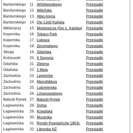
Bandurskiego
11.
Wróblewskiego
Przesiadki
Bandurskiego
12.
Wileńska
Przesiadki
Bandurskiego
13.
Atlas Arena
Przesiadki
Bandurskiego
14.
Dw. Łódź Kaliska
Przesiadki
Włókniarzy
15.
Mickiewicza (Dw. Ł. Kaliska)
Przesiadki
Kopernika
16.
Tobaco Park
Przesiadki
Kopernika
17.
Łąkowa
Przesiadki
Kopernika
18.
Żeromskiego
Przesiadki
Struga
19.
Gdańska
Przesiadki
Kościuszki
20.
6 Sierpnia
Przesiadki
Gdańska
21.
Zielona
Przesiadki
Gdańska
22.
1 Maja
Przesiadki
Zachodnia
23.
Legionów
Przesiadki
Zachodnia
24.
Manufaktura
Przesiadki
Zachodnia
25.
Lutomierska
Przesiadki
Zachodnia
26.
Limanowskiego
Przesiadki
Bałucki Rynek
27.
Bałucki Rynek
Przesiadki
Łagiewnicka
28.
Dolna
Przesiadki
Łagiewnicka
29.
Kowalska
Przesiadki
Łagiewnicka
30.
Murarska
Przesiadki
Łagiewnicka
31.
Rondo Powstańców 1863r.
Przesiadki
Łagiewnicka
32.
Litewska NŻ
Przesiadki