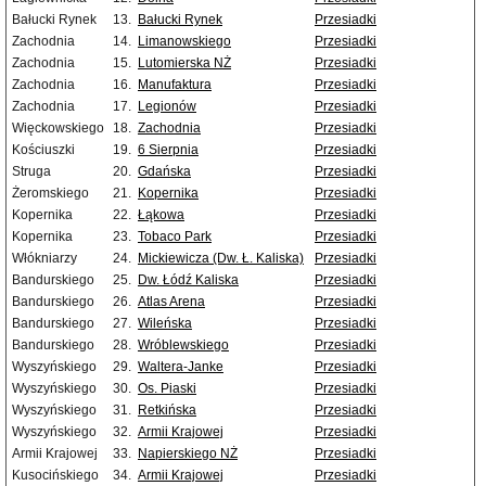
Bałucki Rynek
13.
Bałucki Rynek
Przesiadki
Zachodnia
14.
Limanowskiego
Przesiadki
Zachodnia
15.
Lutomierska NŻ
Przesiadki
Zachodnia
16.
Manufaktura
Przesiadki
Zachodnia
17.
Legionów
Przesiadki
Więckowskiego
18.
Zachodnia
Przesiadki
Kościuszki
19.
6 Sierpnia
Przesiadki
Struga
20.
Gdańska
Przesiadki
Żeromskiego
21.
Kopernika
Przesiadki
Kopernika
22.
Łąkowa
Przesiadki
Kopernika
23.
Tobaco Park
Przesiadki
Włókniarzy
24.
Mickiewicza (Dw. Ł. Kaliska)
Przesiadki
Bandurskiego
25.
Dw. Łódź Kaliska
Przesiadki
Bandurskiego
26.
Atlas Arena
Przesiadki
Bandurskiego
27.
Wileńska
Przesiadki
Bandurskiego
28.
Wróblewskiego
Przesiadki
Wyszyńskiego
29.
Waltera-Janke
Przesiadki
Wyszyńskiego
30.
Os. Piaski
Przesiadki
Wyszyńskiego
31.
Retkińska
Przesiadki
Wyszyńskiego
32.
Armii Krajowej
Przesiadki
Armii Krajowej
33.
Napierskiego NŻ
Przesiadki
Kusocińskiego
34.
Armii Krajowej
Przesiadki