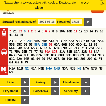
Nasza strona wykorzystuje pliki cookie. Dowiedz się
więcej
x
#
więcej.
Sprawdź rozkład na dzień:
i godzinę:
Z
Z1
Z2
0
1
2
3
4
5
6
7
8
9
10A
10B
11
12
13
14
15
16
41
43
45
Z3
Z6
Z13
Z43
50A
50B
51A
51B
52
53A
53C
53B
54B
55A
55B
55C
56
57
58A
58B
59
60A
60B
60C
60D
61
62
63
64A
64B
65A
65B
66
67
68
69A
69B
70
71A
71B
72A
72B
73
75A
75B
76
77
78
80A
80B
81A
81B
82A
82B
83
84A
84B
85A
85B
86
87A
87B
88A
88B
88C
88D
89
90
91A
91B
91C
92A
92B
93
94
96
97A
97B
99
100
101
201
202
6.
F1
G1
G2
H
W
N1A
N1B
N2
N3A
N3B
N4A
N4B
N5A
N5B
N6
N7A
N7B
N8
N9
Linie
Zmiany
Utrudnienia
Przystanki
Połączenia
Schematy
Pobierz