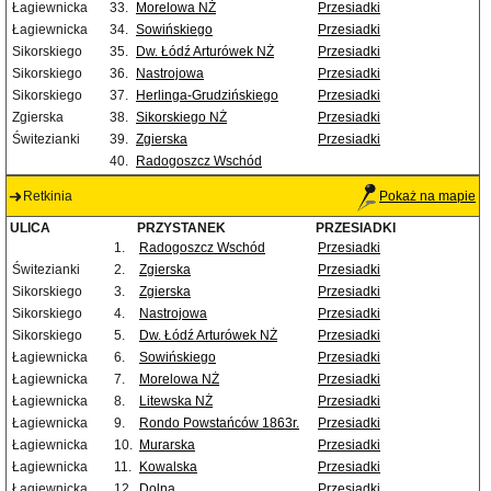
Łagiewnicka
33.
Morelowa NŻ
Przesiadki
Łagiewnicka
34.
Sowińskiego
Przesiadki
Sikorskiego
35.
Dw. Łódź Arturówek NŻ
Przesiadki
Sikorskiego
36.
Nastrojowa
Przesiadki
Sikorskiego
37.
Herlinga-Grudzińskiego
Przesiadki
Zgierska
38.
Sikorskiego NŻ
Przesiadki
Świtezianki
39.
Zgierska
Przesiadki
40.
Radogoszcz Wschód
Retkinia
Pokaż na mapie
ULICA
PRZYSTANEK
PRZESIADKI
1.
Radogoszcz Wschód
Przesiadki
Świtezianki
2.
Zgierska
Przesiadki
Sikorskiego
3.
Zgierska
Przesiadki
Sikorskiego
4.
Nastrojowa
Przesiadki
Sikorskiego
5.
Dw. Łódź Arturówek NŻ
Przesiadki
Łagiewnicka
6.
Sowińskiego
Przesiadki
Łagiewnicka
7.
Morelowa NŻ
Przesiadki
Łagiewnicka
8.
Litewska NŻ
Przesiadki
Łagiewnicka
9.
Rondo Powstańców 1863r.
Przesiadki
Łagiewnicka
10.
Murarska
Przesiadki
Łagiewnicka
11.
Kowalska
Przesiadki
Łagiewnicka
12.
Dolna
Przesiadki