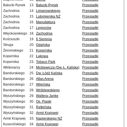
Bałucki Rynek
13.
Bałucki Rynek
Przesiadki
Zachodnia
14.
Limanowskiego
Przesiadki
Zachodnia
15.
Lutomierska NŻ
Przesiadki
Zachodnia
16.
Manufaktura
Przesiadki
Zachodnia
17.
Legionów
Przesiadki
Więckowskiego
18.
Zachodnia
Przesiadki
Kościuszki
19.
6 Sierpnia
Przesiadki
Struga
20.
Gdańska
Przesiadki
Żeromskiego
21.
Kopernika
Przesiadki
Kopernika
22.
Łąkowa
Przesiadki
Kopernika
23.
Tobaco Park
Przesiadki
Włókniarzy
24.
Mickiewicza (Dw. Ł. Kaliska)
Przesiadki
Bandurskiego
25.
Dw. Łódź Kaliska
Przesiadki
Bandurskiego
26.
Atlas Arena
Przesiadki
Bandurskiego
27.
Wileńska
Przesiadki
Bandurskiego
28.
Wróblewskiego
Przesiadki
Wyszyńskiego
29.
Waltera-Janke
Przesiadki
Wyszyńskiego
30.
Os. Piaski
Przesiadki
Wyszyńskiego
31.
Retkińska
Przesiadki
Wyszyńskiego
32.
Armii Krajowej
Przesiadki
Armii Krajowej
33.
Napierskiego NŻ
Przesiadki
Kusocińskiego
34.
Armii Krajowej
Przesiadki