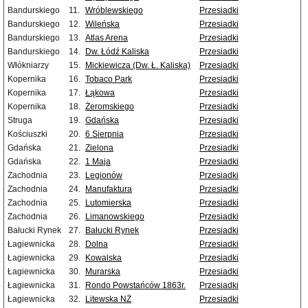
Bandurskiego
11.
Wróblewskiego
Przesiadki
Bandurskiego
12.
Wileńska
Przesiadki
Bandurskiego
13.
Atlas Arena
Przesiadki
Bandurskiego
14.
Dw. Łódź Kaliska
Przesiadki
Włókniarzy
15.
Mickiewicza (Dw. Ł. Kaliska)
Przesiadki
Kopernika
16.
Tobaco Park
Przesiadki
Kopernika
17.
Łąkowa
Przesiadki
Kopernika
18.
Żeromskiego
Przesiadki
Struga
19.
Gdańska
Przesiadki
Kościuszki
20.
6 Sierpnia
Przesiadki
Gdańska
21.
Zielona
Przesiadki
Gdańska
22.
1 Maja
Przesiadki
Zachodnia
23.
Legionów
Przesiadki
Zachodnia
24.
Manufaktura
Przesiadki
Zachodnia
25.
Lutomierska
Przesiadki
Zachodnia
26.
Limanowskiego
Przesiadki
Bałucki Rynek
27.
Bałucki Rynek
Przesiadki
Łagiewnicka
28.
Dolna
Przesiadki
Łagiewnicka
29.
Kowalska
Przesiadki
Łagiewnicka
30.
Murarska
Przesiadki
Łagiewnicka
31.
Rondo Powstańców 1863r.
Przesiadki
Łagiewnicka
32.
Litewska NŻ
Przesiadki