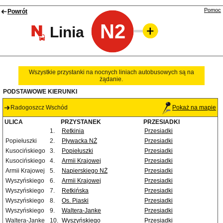
Pomoc
Powrót
N2
Linia
Wszystkie przystanki na nocnych liniach autobusowych są na
żądanie.
PODSTAWOWE KIERUNKI
Radogoszcz Wschód
Pokaż na mapie
ULICA
PRZYSTANEK
PRZESIADKI
1.
Retkinia
Przesiadki
Popiełuszki
2.
Pływacka NŻ
Przesiadki
Kusocińskiego
3.
Popiełuszki
Przesiadki
Kusocińskiego
4.
Armii Krajowej
Przesiadki
Armii Krajowej
5.
Napierskiego NŻ
Przesiadki
Wyszyńskiego
6.
Armii Krajowej
Przesiadki
Wyszyńskiego
7.
Retkińska
Przesiadki
Wyszyńskiego
8.
Os. Piaski
Przesiadki
Wyszyńskiego
9.
Waltera-Janke
Przesiadki
Waltera-Janke
10.
Wyszyńskiego
Przesiadki