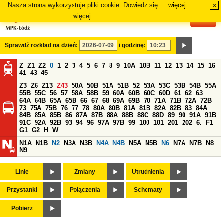
Nasza strona wykorzystuje pliki cookie. Dowiedz się
więcej
x
#
więcej.
Sprawdź rozkład na dzień:
i godzinę:
Z
Z1
Z2
0
1
2
3
4
5
6
7
8
9
10A
10B
11
12
13
14
15
16
41
43
45
Z3
Z6
Z13
Z43
50A
50B
51A
51B
52
53A
53C
53B
54B
55A
55B
55C
56
57
58A
58B
59
60A
60B
60C
60D
61
62
63
64A
64B
65A
65B
66
67
68
69A
69B
70
71A
71B
72A
72B
73
75A
75B
76
77
78
80A
80B
81A
81B
82A
82B
83
84A
84B
85A
85B
86
87A
87B
88A
88B
88C
88D
89
90
91A
91B
91C
92A
92B
93
94
96
97A
97B
99
100
101
201
202
6.
F1
G1
G2
H
W
N1A
N1B
N2
N3A
N3B
N4A
N4B
N5A
N5B
N6
N7A
N7B
N8
N9
Linie
Zmiany
Utrudnienia
Przystanki
Połączenia
Schematy
Pobierz