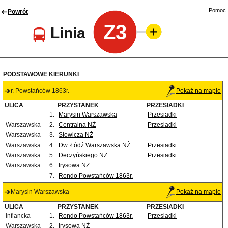
Pomoc
Powrót
Z3
Linia
PODSTAWOWE KIERUNKI
r. Powstańców 1863r.
Pokaż na mapie
ULICA
PRZYSTANEK
PRZESIADKI
1.
Marysin Warszawska
Przesiadki
Warszawska
2.
Centralna NŻ
Przesiadki
Warszawska
3.
Słowicza NŻ
Warszawska
4.
Dw. Łódź Warszawska NŻ
Przesiadki
Warszawska
5.
Deczyńskiego NŻ
Przesiadki
Warszawska
6.
Irysowa NŻ
7.
Rondo Powstańców 1863r.
Marysin Warszawska
Pokaż na mapie
ULICA
PRZYSTANEK
PRZESIADKI
Inflancka
1.
Rondo Powstańców 1863r.
Przesiadki
Warszawska
2.
Irysowa NŻ