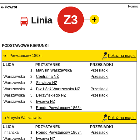
Pomoc
Powrót
Z3
Linia
PODSTAWOWE KIERUNKI
r. Powstańców 1863r.
Pokaż na mapie
ULICA
PRZYSTANEK
PRZESIADKI
1.
Marysin Warszawska
Przesiadki
Warszawska
2.
Centralna NŻ
Przesiadki
Warszawska
3.
Słowicza NŻ
Warszawska
4.
Dw. Łódź Warszawska NŻ
Przesiadki
Warszawska
5.
Deczyńskiego NŻ
Przesiadki
Warszawska
6.
Irysowa NŻ
7.
Rondo Powstańców 1863r.
Marysin Warszawska
Pokaż na mapie
ULICA
PRZYSTANEK
PRZESIADKI
Inflancka
1.
Rondo Powstańców 1863r.
Przesiadki
Warszawska
2.
Irysowa NŻ