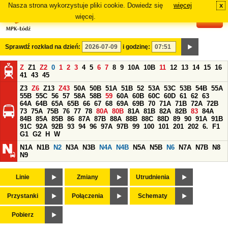
Nasza strona wykorzystuje pliki cookie. Dowiedz się
więcej
x
#
więcej.
Sprawdź rozkład na dzień:
i godzinę:
Z
Z1
Z2
0
1
2
3
4
5
6
7
8
9
10A
10B
11
12
13
14
15
16
41
43
45
Z3
Z6
Z13
Z43
50A
50B
51A
51B
52
53A
53C
53B
54B
55A
55B
55C
56
57
58A
58B
59
60A
60B
60C
60D
61
62
63
64A
64B
65A
65B
66
67
68
69A
69B
70
71A
71B
72A
72B
73
75A
75B
76
77
78
80A
80B
81A
81B
82A
82B
83
84A
84B
85A
85B
86
87A
87B
88A
88B
88C
88D
89
90
91A
91B
91C
92A
92B
93
94
96
97A
97B
99
100
101
201
202
6.
F1
G1
G2
H
W
N1A
N1B
N2
N3A
N3B
N4A
N4B
N5A
N5B
N6
N7A
N7B
N8
N9
Linie
Zmiany
Utrudnienia
Przystanki
Połączenia
Schematy
Pobierz