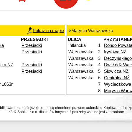
Pokaż na mapie
Marysin Warszawska
PRZESIADKI
ULICA
PRZYSTANE
ka
Przesiadki
Inflancka
1.
Rondo Powsta
Przesiadki
Warszawska
2.
Irysowa NŻ
Warszawska
3.
Deczyńskiego
ska NŻ
Przesiadki
Warszawska
4.
Dw. Łódź War
Przesiadki
Warszawska
5.
Słowicza NŻ
Warszawska
6.
Centralna NŻ
 1863r.
7.
Wycieczkowa
8.
Marysin Wars
ublikowane na niniejszej stronie są chronione prawem autorskim. Kopiowanie i r
Łódź Spółka z o.o. dla celów innych niż potrzeby własne jest zabronione.