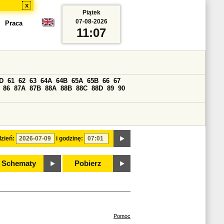
x
Piątek
07-08-2026
Praca
11:07
D
61
62
63
64A
64B
65A
65B
66
67
86
87A
87B
88A
88B
88C
88D
89
90
zień:
i godzinę:
Schematy
Pobierz
Pomoc