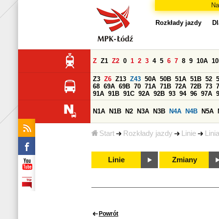
Na
Rozkłady jazdy
Dl
Z
Z1
Z2
0
1
2
3
4
5
6
7
8
9
10A
1
Z3
Z6
Z13
Z43
50A
50B
51A
51B
52
68
69A
69B
70
71A
71B
72A
72B
73
91A
91B
91C
92A
92B
93
94
96
97A
N1A
N1B
N2
N3A
N3B
N4A
N4B
N5A
Start
Rozkłady jazdy
Linie
Lini
Linie
Zmiany
Powrót