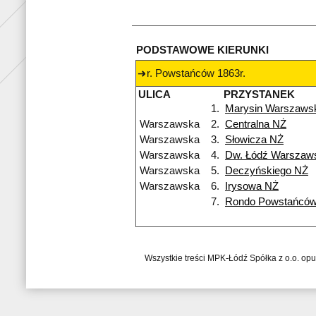
PODSTAWOWE KIERUNKI
r. Powstańców 1863r.
ULICA
PRZYSTANEK
1.
Marysin Warszaws
Warszawska
2.
Centralna NŻ
Warszawska
3.
Słowicza NŻ
Warszawska
4.
Dw. Łódź Warszaw
Warszawska
5.
Deczyńskiego NŻ
Warszawska
6.
Irysowa NŻ
7.
Rondo Powstańców
Wszystkie treści MPK-Łódź Spółka z o.o. op