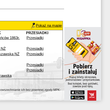
Pokaż na mapie
K
PRZESIADKI
ńców 1863r.
Przesiadki
 NŻ
Przesiadki
szawska NŻ
Przesiadki
Przesiadki
Przesiadki
zawska
ozpowszechnianie ich bez pisemnej zgody MPK-