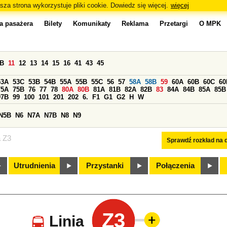
sza strona wykorzystuje pliki cookie. Dowiedz się więcej.
więcej
a pasażera
Bilety
Komunikaty
Reklama
Przetargi
O MPK
0B
11
12
13
14
15
16
41
43
45
53A
53C
53B
54B
55A
55B
55C
56
57
58A
58B
59
60A
60B
60C
60
75A
75B
76
77
78
80A
80B
81A
81B
82A
82B
83
84A
84B
85A
85B
97B
99
100
101
201
202
6.
F1
G1
G2
H
W
N5B
N6
N7A
N7B
N8
N9
a Z3
Sprawdź rozkład na d
Utrudnienia
Przystanki
Połączenia
Z3
Linia