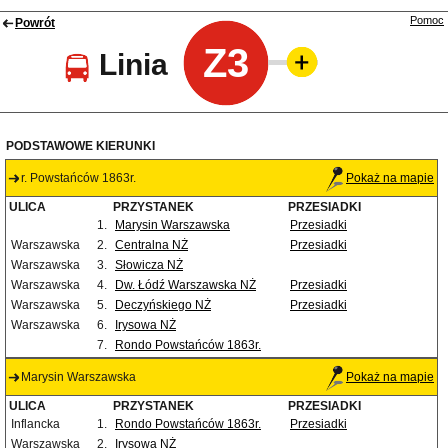
Pomoc
Powrót
Z3
Linia
PODSTAWOWE KIERUNKI
r. Powstańców 1863r.
Pokaż na mapie
ULICA
PRZYSTANEK
PRZESIADKI
1.
Marysin Warszawska
Przesiadki
Warszawska
2.
Centralna NŻ
Przesiadki
Warszawska
3.
Słowicza NŻ
Warszawska
4.
Dw. Łódź Warszawska NŻ
Przesiadki
Warszawska
5.
Deczyńskiego NŻ
Przesiadki
Warszawska
6.
Irysowa NŻ
7.
Rondo Powstańców 1863r.
Marysin Warszawska
Pokaż na mapie
ULICA
PRZYSTANEK
PRZESIADKI
Inflancka
1.
Rondo Powstańców 1863r.
Przesiadki
Warszawska
2.
Irysowa NŻ