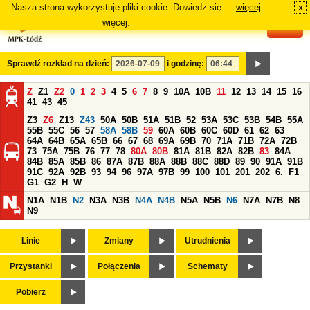
Nasza strona wykorzystuje pliki cookie. Dowiedz się
więcej
x
#
więcej.
Sprawdź rozkład na dzień:
i godzinę:
Z
Z1
Z2
0
1
2
3
4
5
6
7
8
9
10A
10B
11
12
13
14
15
16
41
43
45
Z3
Z6
Z13
Z43
50A
50B
51A
51B
52
53A
53C
53B
54B
55A
55B
55C
56
57
58A
58B
59
60A
60B
60C
60D
61
62
63
64A
64B
65A
65B
66
67
68
69A
69B
70
71A
71B
72A
72B
73
75A
75B
76
77
78
80A
80B
81A
81B
82A
82B
83
84A
84B
85A
85B
86
87A
87B
88A
88B
88C
88D
89
90
91A
91B
91C
92A
92B
93
94
96
97A
97B
99
100
101
201
202
6.
F1
G1
G2
H
W
N1A
N1B
N2
N3A
N3B
N4A
N4B
N5A
N5B
N6
N7A
N7B
N8
N9
Linie
Zmiany
Utrudnienia
Przystanki
Połączenia
Schematy
Pobierz