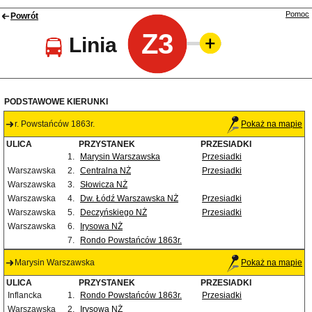
Pomoc
Powrót
Z3
Linia
PODSTAWOWE KIERUNKI
r. Powstańców 1863r.
Pokaż na mapie
ULICA
PRZYSTANEK
PRZESIADKI
1.
Marysin Warszawska
Przesiadki
Warszawska
2.
Centralna NŻ
Przesiadki
Warszawska
3.
Słowicza NŻ
Warszawska
4.
Dw. Łódź Warszawska NŻ
Przesiadki
Warszawska
5.
Deczyńskiego NŻ
Przesiadki
Warszawska
6.
Irysowa NŻ
7.
Rondo Powstańców 1863r.
Marysin Warszawska
Pokaż na mapie
ULICA
PRZYSTANEK
PRZESIADKI
Inflancka
1.
Rondo Powstańców 1863r.
Przesiadki
Warszawska
2.
Irysowa NŻ