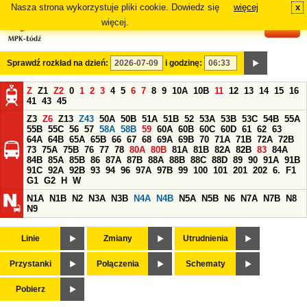
Nasza strona wykorzystuje pliki cookie. Dowiedz się
więcej
x
#
więcej.
Sprawdź rozkład na dzień:
i godzinę:
Z
Z1
Z2
0
1
2
3
4
5
6
7
8
9
10A
10B
11
12
13
14
15
16
41
43
45
Z3
Z6
Z13
Z43
50A
50B
51A
51B
52
53A
53B
53C
54B
55A
55B
55C
56
57
58A
58B
59
60A
60B
60C
60D
61
62
63
64A
64B
65A
65B
66
67
68
69A
69B
70
71A
71B
72A
72B
73
75A
75B
76
77
78
80A
80B
81A
81B
82A
82B
83
84A
84B
85A
85B
86
87A
87B
88A
88B
88C
88D
89
90
91A
91B
91C
92A
92B
93
94
96
97A
97B
99
100
101
201
202
6.
F1
G1
G2
H
W
N1A
N1B
N2
N3A
N3B
N4A
N4B
N5A
N5B
N6
N7A
N7B
N8
N9
Linie
Zmiany
Utrudnienia
Przystanki
Połączenia
Schematy
Pobierz