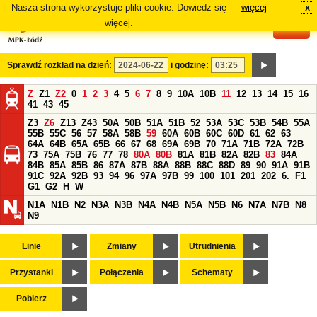
Nasza strona wykorzystuje pliki cookie. Dowiedz się
więcej
x
#
więcej.
Sprawdź rozkład na dzień:
i godzinę:
Z
Z1
Z2
0
1
2
3
4
5
6
7
8
9
10A
10B
11
12
13
14
15
16
41
43
45
Z3
Z6
Z13
Z43
50A
50B
51A
51B
52
53A
53C
53B
54B
55A
55B
55C
56
57
58A
58B
59
60A
60B
60C
60D
61
62
63
64A
64B
65A
65B
66
67
68
69A
69B
70
71A
71B
72A
72B
73
75A
75B
76
77
78
80A
80B
81A
81B
82A
82B
83
84A
84B
85A
85B
86
87A
87B
88A
88B
88C
88D
89
90
91A
91B
91C
92A
92B
93
94
96
97A
97B
99
100
101
201
202
6.
F1
G1
G2
H
W
N1A
N1B
N2
N3A
N3B
N4A
N4B
N5A
N5B
N6
N7A
N7B
N8
N9
Linie
Zmiany
Utrudnienia
Przystanki
Połączenia
Schematy
Pobierz