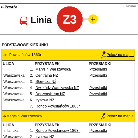
Pomoc
Powrót
Z3
Linia
PODSTAWOWE KIERUNKI
r. Powstańców 1863r.
Pokaż na mapie
ULICA
PRZYSTANEK
PRZESIADKI
1.
Marysin Warszawska
Przesiadki
Warszawska
2.
Centralna NŻ
Przesiadki
Warszawska
3.
Słowicza NŻ
Warszawska
4.
Dw. Łódź Warszawska NŻ
Przesiadki
Warszawska
5.
Deczyńskiego NŻ
Przesiadki
Warszawska
6.
Irysowa NŻ
7.
Rondo Powstańców 1863r.
Marysin Warszawska
Pokaż na mapie
ULICA
PRZYSTANEK
PRZESIADKI
Inflancka
1.
Rondo Powstańców 1863r.
Przesiadki
Warszawska
2.
Irysowa NŻ