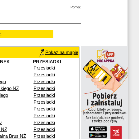
Pomoc
e.
Pokaż na mapie
ANEK
PRZESIADKI
Przesiadki
Przesiadki
ego
Przesiadki
kiego NŻ
Przesiadki
iego
Przesiadki
Przesiadki
Przesiadki
Przesiadki
y
Przesiadki
 NŻ
Przesiadki
alna Brus NŻ
Przesiadki