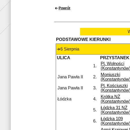
Powrót
W
PODSTAWOWE KIERUNKI
6 Sierpnia
ULICA
PRZYSTANEK
Pl. Wolności
1.
(Konstantynów
Moniuszki
Jana Pawła II
2.
(Konstantynów
Pl. Kościuszki
Jana Pawła II
3.
(Konstantynów
Krótka NŻ
Łódzka
4.
(Konstantynów
Łódzka 31 NŻ
5.
(Konstantynów
Łódzka 109
6.
(Konstantynów
Armii Krajowej