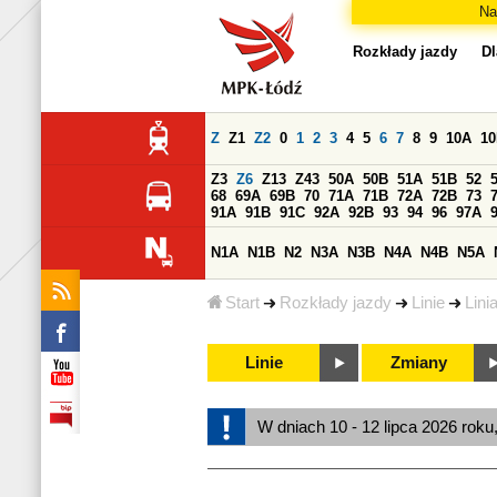
Na
Rozkłady jazdy
Dl
Z
Z1
Z2
0
1
2
3
4
5
6
7
8
9
10A
1
Z3
Z6
Z13
Z43
50A
50B
51A
51B
52
68
69A
69B
70
71A
71B
72A
72B
73
91A
91B
91C
92A
92B
93
94
96
97A
N1A
N1B
N2
N3A
N3B
N4A
N4B
N5A
Start
Rozkłady jazdy
Linie
Lini
Linie
Zmiany
W dniach 10 - 12 lipca 2026 roku