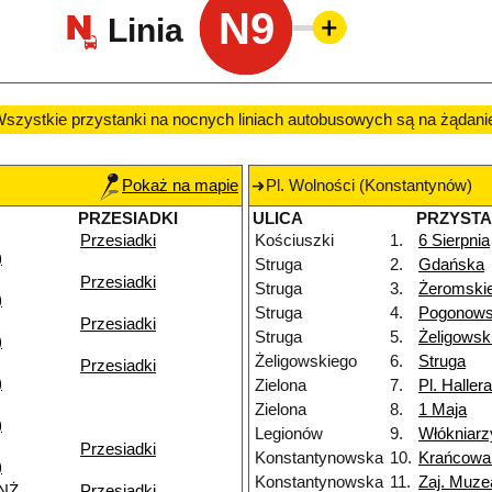
N9
Linia
szystkie przystanki na nocnych liniach autobusowych są na żądani
Pokaż na mapie
Pl. Wolności (Konstantynów)
PRZESIADKI
ULICA
PRZYST
Przesiadki
Kościuszki
1.
6 Sierpnia
)
Struga
2.
Gdańska
Przesiadki
Struga
3.
Żeromski
)
Struga
4.
Pogonows
Przesiadki
Struga
5.
Żeligowsk
)
Żeligowskiego
6.
Struga
Przesiadki
)
Zielona
7.
Pl. Hallera
Zielona
8.
1 Maja
)
Legionów
9.
Włókniarz
Przesiadki
Konstantynowska
10.
Krańcowa
)
Konstantynowska
11.
Zaj. Muze
 NŻ
Przesiadki