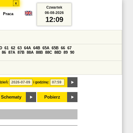
x
Czwartek
06-08-2026
Praca
12:09
D
61
62
63
64A
64B
65A
65B
66
67
86
87A
87B
88A
88B
88C
88D
89
90
zień:
i godzinę:
Schematy
Pobierz