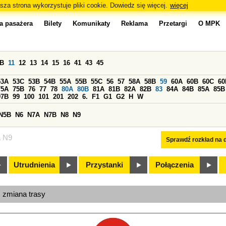
sza strona wykorzystuje pliki cookie. Dowiedz się więcej.
więcej
a pasażera
Bilety
Komunikaty
Reklama
Przetargi
O MPK
0B
11
12
13
14
15
16
41
43
45
53A
53C
53B
54B
55A
55B
55C
56
57
58A
58B
59
60A
60B
60C
60
75A
75B
76
77
78
80A
80B
81A
81B
82A
82B
83
84A
84B
85A
85B
97B
99
100
101
201
202
6.
F1
G1
G2
H
W
N5B
N6
N7A
N7B
N8
N9
a N9
Sprawdź rozkład na d
Utrudnienia
Przystanki
Połączenia
, zmiana trasy