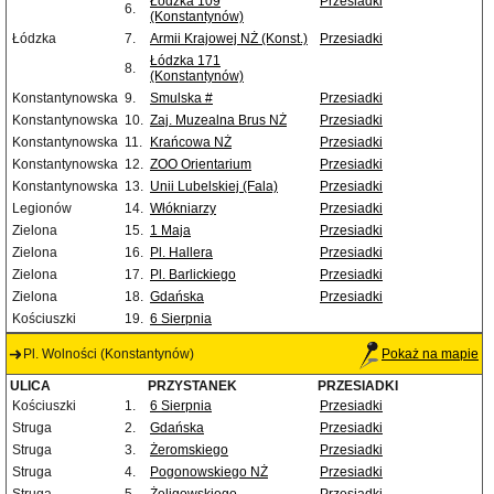
Łódzka 109
Przesiadki
6.
(Konstantynów)
Łódzka
7.
Armii Krajowej NŻ (Konst.)
Przesiadki
Łódzka 171
8.
(Konstantynów)
Konstantynowska
9.
Smulska #
Przesiadki
Konstantynowska
10.
Zaj. Muzealna Brus NŻ
Przesiadki
Konstantynowska
11.
Krańcowa NŻ
Przesiadki
Konstantynowska
12.
ZOO Orientarium
Przesiadki
Konstantynowska
13.
Unii Lubelskiej (Fala)
Przesiadki
Legionów
14.
Włókniarzy
Przesiadki
Zielona
15.
1 Maja
Przesiadki
Zielona
16.
Pl. Hallera
Przesiadki
Zielona
17.
Pl. Barlickiego
Przesiadki
Zielona
18.
Gdańska
Przesiadki
Kościuszki
19.
6 Sierpnia
Pl. Wolności (Konstantynów)
Pokaż na mapie
ULICA
PRZYSTANEK
PRZESIADKI
Kościuszki
1.
6 Sierpnia
Przesiadki
Struga
2.
Gdańska
Przesiadki
Struga
3.
Żeromskiego
Przesiadki
Struga
4.
Pogonowskiego NŻ
Przesiadki