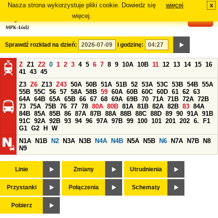
Nasza strona wykorzystuje pliki cookie. Dowiedz się
więcej
x
#
więcej.
Sprawdź rozkład na dzień:
i godzinę:
Z
Z1
Z2
0
1
2
3
4
5
6
7
8
9
10A
10B
11
12
13
14
15
16
41
43
45
Z3
Z6
Z13
Z43
50A
50B
51A
51B
52
53A
53C
53B
54B
55A
55B
55C
56
57
58A
58B
59
60A
60B
60C
60D
61
62
63
64A
64B
65A
65B
66
67
68
69A
69B
70
71A
71B
72A
72B
73
75A
75B
76
77
78
80A
80B
81A
81B
82A
82B
83
84A
84B
85A
85B
86
87A
87B
88A
88B
88C
88D
89
90
91A
91B
91C
92A
92B
93
94
96
97A
97B
99
100
101
201
202
6.
F1
G1
G2
H
W
N1A
N1B
N2
N3A
N3B
N4A
N4B
N5A
N5B
N6
N7A
N7B
N8
N9
Linie
Zmiany
Utrudnienia
Przystanki
Połączenia
Schematy
Pobierz