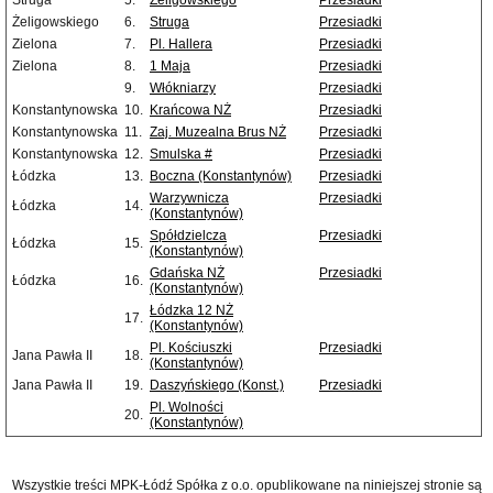
Struga
5.
Żeligowskiego
Przesiadki
Żeligowskiego
6.
Struga
Przesiadki
Zielona
7.
Pl. Hallera
Przesiadki
Zielona
8.
1 Maja
Przesiadki
9.
Włókniarzy
Przesiadki
Konstantynowska
10.
Krańcowa NŻ
Przesiadki
Konstantynowska
11.
Zaj. Muzealna Brus NŻ
Przesiadki
Konstantynowska
12.
Smulska #
Przesiadki
Łódzka
13.
Boczna (Konstantynów)
Przesiadki
Warzywnicza
Przesiadki
Łódzka
14.
(Konstantynów)
Spółdzielcza
Przesiadki
Łódzka
15.
(Konstantynów)
Gdańska NŻ
Przesiadki
Łódzka
16.
(Konstantynów)
Łódzka 12 NŻ
17.
(Konstantynów)
Pl. Kościuszki
Przesiadki
Jana Pawła II
18.
(Konstantynów)
Jana Pawła II
19.
Daszyńskiego (Konst.)
Przesiadki
Pl. Wolności
20.
(Konstantynów)
Wszystkie treści MPK-Łódź Spółka z o.o. opublikowane na niniejszej stronie są