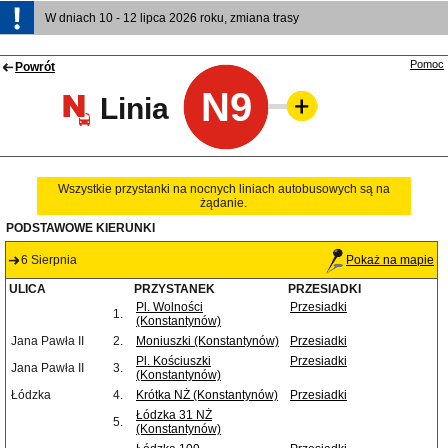
W dniach 10 - 12 lipca 2026 roku, zmiana trasy
Pomoc
Powrót
N9
Linia
Wszystkie przystanki na nocnych liniach autobusowych są na
żądanie.
PODSTAWOWE KIERUNKI
6 Sierpnia
Pokaż na mapie
ULICA
PRZYSTANEK
PRZESIADKI
Pl. Wolności
Przesiadki
1.
(Konstantynów)
Jana Pawła II
2.
Moniuszki (Konstantynów)
Przesiadki
Pl. Kościuszki
Przesiadki
Jana Pawła II
3.
(Konstantynów)
Łódzka
4.
Krótka NŻ (Konstantynów)
Przesiadki
Łódzka 31 NŻ
5.
(Konstantynów)