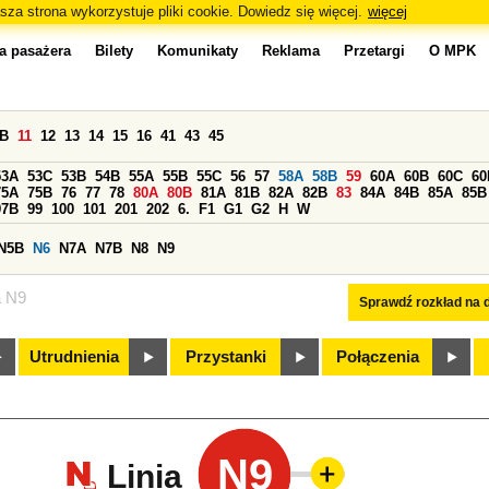
sza strona wykorzystuje pliki cookie. Dowiedz się więcej.
więcej
a pasażera
Bilety
Komunikaty
Reklama
Przetargi
O MPK
0B
11
12
13
14
15
16
41
43
45
53A
53C
53B
54B
55A
55B
55C
56
57
58A
58B
59
60A
60B
60C
60
75A
75B
76
77
78
80A
80B
81A
81B
82A
82B
83
84A
84B
85A
85B
97B
99
100
101
201
202
6.
F1
G1
G2
H
W
N5B
N6
N7A
N7B
N8
N9
a N9
Sprawdź rozkład na d
Utrudnienia
Przystanki
Połączenia
N9
Linia