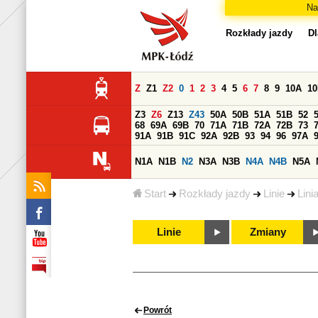
Na
Rozkłady jazdy
Dl
Z
Z1
Z2
0
1
2
3
4
5
6
7
8
9
10A
1
Z3
Z6
Z13
Z43
50A
50B
51A
51B
52
68
69A
69B
70
71A
71B
72A
72B
73
91A
91B
91C
92A
92B
93
94
96
97A
N1A
N1B
N2
N3A
N3B
N4A
N4B
N5A
Start
Rozkłady jazdy
Linie
Lini
Linie
Zmiany
Powrót