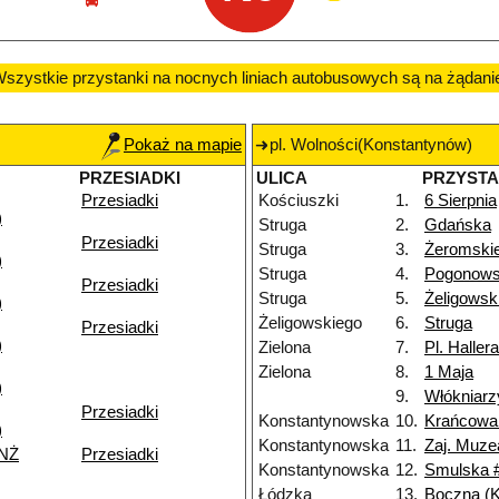
szystkie przystanki na nocnych liniach autobusowych są na żądani
Pokaż na mapie
pl. Wolności(Konstantynów)
PRZESIADKI
ULICA
PRZYST
Przesiadki
Kościuszki
1.
6 Sierpnia
)
Struga
2.
Gdańska
Przesiadki
Struga
3.
Żeromski
)
Struga
4.
Pogonows
Przesiadki
Struga
5.
Żeligowsk
)
Żeligowskiego
6.
Struga
Przesiadki
)
Zielona
7.
Pl. Hallera
Zielona
8.
1 Maja
)
9.
Włókniarz
Przesiadki
Konstantynowska
10.
Krańcowa
)
Konstantynowska
11.
Zaj. Muze
 NŻ
Przesiadki
Konstantynowska
12.
Smulska 
Łódzka
13.
Boczna (