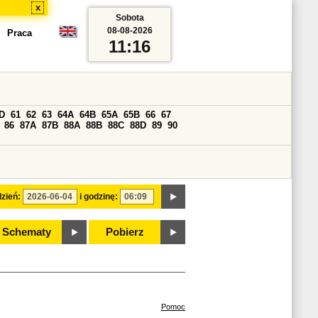
x
Sobota
08-08-2026
Praca
11:16
D
61
62
63
64A
64B
65A
65B
66
67
86
87A
87B
88A
88B
88C
88D
89
90
zień:
i godzinę:
Schematy
Pobierz
Pomoc