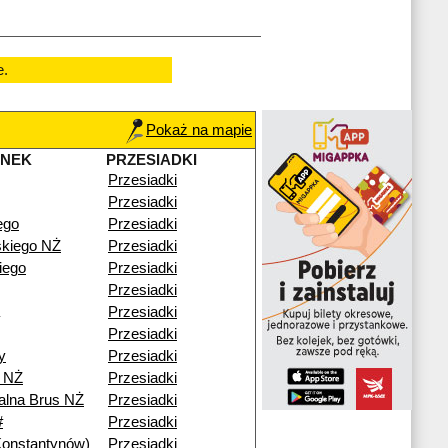
e.
Pokaż na mapie
ANEK
PRZESIADKI
Przesiadki
Przesiadki
ego
Przesiadki
kiego NŻ
Przesiadki
iego
Przesiadki
Przesiadki
Przesiadki
Przesiadki
y
Przesiadki
 NŻ
Przesiadki
alna Brus NŻ
Przesiadki
#
Przesiadki
Konstantynów)
Przesiadki