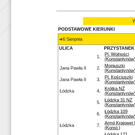
W
PODSTAWOWE KIERUNKI
6 Sierpnia
ULICA
PRZYSTANEK
Pl. Wolności
1.
(Konstantynów
Moniuszki
Jana Pawła II
2.
(Konstantynów
Pl. Kościuszki
Jana Pawła II
3.
(Konstantynów
Krótka NŻ
Łódzka
4.
(Konstantynów
Łódzka 31 NŻ
5.
(Konstantynów
Łódzka 109
6.
(Konstantynów
Armii Krajowej
Łódzka
7.
(Konst.)
Łódzka 171