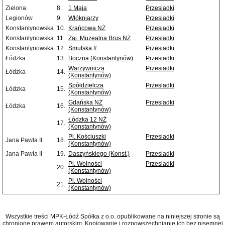
Zielona
8.
1 Maja
Przesiadki
Legionów
9.
Włókniarzy
Przesiadki
Konstantynowska
10.
Krańcowa NŻ
Przesiadki
Konstantynowska
11.
Zaj. Muzealna Brus NŻ
Przesiadki
Konstantynowska
12.
Smulska #
Przesiadki
Łódzka
13.
Boczna (Konstantynów)
Przesiadki
Warzywnicza
Przesiadki
Łódzka
14.
(Konstantynów)
Spółdzielcza
Przesiadki
Łódzka
15.
(Konstantynów)
Gdańska NŻ
Przesiadki
Łódzka
16.
(Konstantynów)
Łódzka 12 NŻ
17.
(Konstantynów)
Pl. Kościuszki
Przesiadki
Jana Pawła II
18.
(Konstantynów)
Jana Pawła II
19.
Daszyńskiego (Konst.)
Przesiadki
Pl. Wolności
Przesiadki
20.
(Konstantynów)
Pl. Wolności
21.
(Konstantynów)
Wszystkie treści MPK-Łódź Spółka z o.o. opublikowane na niniejszej stronie są
chronione prawem autorskim. Kopiowanie i rozpowszechnianie ich bez pisemnej