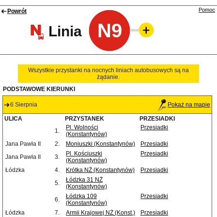
Pomoc
Powrót
N9
Linia
Wszystkie przystanki na nocnych liniach autobusowych są na
żądanie.
PODSTAWOWE KIERUNKI
6 Sierpnia
Pokaż na mapie
ULICA
PRZYSTANEK
PRZESIADKI
Pl. Wolności
Przesiadki
1.
(Konstantynów)
Jana Pawła II
2.
Moniuszki (Konstantynów)
Przesiadki
Pl. Kościuszki
Przesiadki
Jana Pawła II
3.
(Konstantynów)
Łódzka
4.
Krótka NŻ (Konstantynów)
Przesiadki
Łódzka 31 NŻ
5.
(Konstantynów)
Łódzka 109
Przesiadki
6.
(Konstantynów)
Łódzka
7.
Armii Krajowej NŻ (Konst.)
Przesiadki