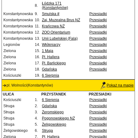
Łódzka 171
8.
(Konstantynów)
Konstantynowska
9.
Smulska #
Przesiadki
Konstantynowska
10.
Zaj. Muzealna Brus NŻ
Przesiadki
Konstantynowska
11.
Krańcowa NŻ
Przesiadki
Konstantynowska
12.
ZOO Orientarium
Przesiadki
Konstantynowska
13.
Unii Lubelskiej (Fala)
Przesiadki
Legionów
14.
Włókniarzy
Przesiadki
Zielona
15.
1 Maja
Przesiadki
Zielona
16.
Pl. Hallera
Przesiadki
Zielona
17.
Pl. Barlickiego
Przesiadki
Zielona
18.
Gdańska
Przesiadki
Kościuszki
19.
6 Sierpnia
pl. Wolności(Konstantynów)
Pokaż na mapie
ULICA
PRZYSTANEK
PRZESIADKI
Kościuszki
1.
6 Sierpnia
Przesiadki
Struga
2.
Gdańska
Przesiadki
Struga
3.
Żeromskiego
Przesiadki
Struga
4.
Pogonowskiego NŻ
Przesiadki
Struga
5.
Żeligowskiego
Przesiadki
Żeligowskiego
6.
Struga
Przesiadki
Zielona
7.
Pl. Hallera
Przesiadki