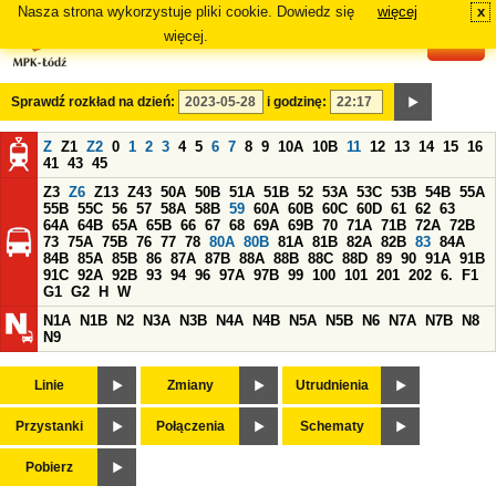
Nasza strona wykorzystuje pliki cookie. Dowiedz się
więcej
x
#
więcej.
Sprawdź rozkład na dzień:
i godzinę:
Z
Z1
Z2
0
1
2
3
4
5
6
7
8
9
10A
10B
11
12
13
14
15
16
41
43
45
Z3
Z6
Z13
Z43
50A
50B
51A
51B
52
53A
53C
53B
54B
55A
55B
55C
56
57
58A
58B
59
60A
60B
60C
60D
61
62
63
64A
64B
65A
65B
66
67
68
69A
69B
70
71A
71B
72A
72B
73
75A
75B
76
77
78
80A
80B
81A
81B
82A
82B
83
84A
84B
85A
85B
86
87A
87B
88A
88B
88C
88D
89
90
91A
91B
91C
92A
92B
93
94
96
97A
97B
99
100
101
201
202
6.
F1
G1
G2
H
W
N1A
N1B
N2
N3A
N3B
N4A
N4B
N5A
N5B
N6
N7A
N7B
N8
N9
Linie
Zmiany
Utrudnienia
Przystanki
Połączenia
Schematy
Pobierz