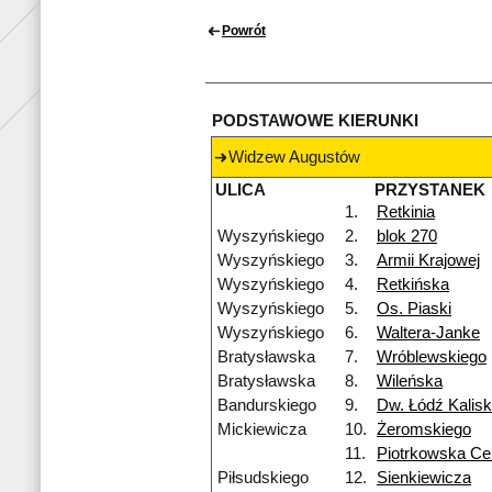
Powrót
PODSTAWOWE KIERUNKI
Widzew Augustów
ULICA
PRZYSTANEK
1.
Retkinia
Wyszyńskiego
2.
blok 270
Wyszyńskiego
3.
Armii Krajowej
Wyszyńskiego
4.
Retkińska
Wyszyńskiego
5.
Os. Piaski
Wyszyńskiego
6.
Waltera-Janke
Bratysławska
7.
Wróblewskiego
Bratysławska
8.
Wileńska
Bandurskiego
9.
Dw. Łódź Kalis
Mickiewicza
10.
Żeromskiego
11.
Piotrkowska Ce
Piłsudskiego
12.
Sienkiewicza