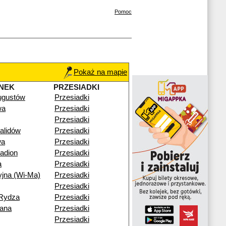
Pomoc
Pokaż na mapie
NEK
PRZESIADKI
ugustów
Przesiadki
wa
Przesiadki
Przesiadki
alidów
Przesiadki
wa
Przesiadki
adion
Przesiadki
a
Przesiadki
yjna (Wi-Ma)
Przesiadki
Przesiadki
-Rydza
Przesiadki
iana
Przesiadki
Przesiadki