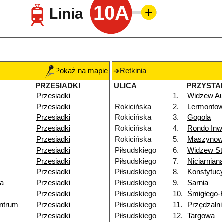
10A
Linia
Pokaż na mapie
Retkinia
PRZESIADKI
ULICA
PRZYSTA
Przesiadki
1.
Widzew A
Przesiadki
Rokicińska
2.
Lermonto
Przesiadki
Rokicińska
3.
Gogola
Przesiadki
Rokicińska
4.
Rondo Inw
Przesiadki
Rokicińska
5.
Maszyno
Przesiadki
Piłsudskiego
6.
Widzew St
Przesiadki
Piłsudskiego
7.
Niciarnian
Przesiadki
Piłsudskiego
8.
Konstytuc
ka
Przesiadki
Piłsudskiego
9.
Sarnia
Przesiadki
Piłsudskiego
10.
Śmigłego
ntrum
Przesiadki
Piłsudskiego
11.
Przędzaln
Przesiadki
Piłsudskiego
12.
Targowa