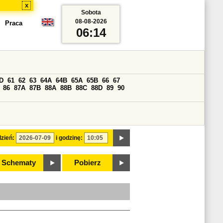
x
Sobota
08-08-2026
Praca
06:14
D
61
62
63
64A
64B
65A
65B
66
67
86
87A
87B
88A
88B
88C
88D
89
90
zień:
i godzinę:
Schematy
Pobierz