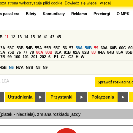
sza strona wykorzystuje pliki cookie. Dowiedz się więcej.
więcej
a pasażera
Bilety
Komunikaty
Reklama
Przetargi
O MPK
0B
11
12
13
14
15
16
41
43
45
53A
53C
53B
54B
55A
55B
55C
56
57
58A
58B
59
60A
60B
60C
60
75A
75B
76
77
78
80A
80B
81A
81B
82A
82B
83
84A
84B
85A
85B
97B
99
100
101
201
202
6.
F1
G1
G2
H
W
N5B
N6
N7A
N7B
N8
N9
a 10A
Sprawdź rozkład na d
Utrudnienia
Przystanki
Połączenia
(piątek - niedziela), zmiana rozkładu jazdy