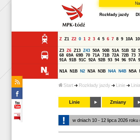
Na
Rozkłady jazdy
Dl
Z
Z1
Z2
0
1
2
3
4
5
6
7
8
9
10A
1
Z3
Z6
Z13
Z43
50A
50B
51A
51B
52
68
69A
69B
70
71A
71B
72A
72B
73
91A
91B
91C
92A
92B
93
94
96
97A
N1A
N1B
N2
N3A
N3B
N4A
N4B
N5A
Start
Rozkłady jazdy
Linie
Lini
Linie
Zmiany
w dniach 10 - 12 lipca 2026 roku 