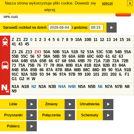
Nasza strona wykorzystuje pliki cookie. Dowiedz się
więcej
x
#
więcej.
Sprawdź rozkład na dzień:
i godzinę:
Z
Z1
Z2
0
1
2
3
4
5
6
7
8
9
10A
10B
11
12
13
14
15
16
41
43
45
Z3
Z6
Z13
Z43
50A
50B
51A
51B
52
53A
53C
53B
54B
55A
55B
55C
56
57
58A
58B
59
60A
60B
60C
60D
61
62
63
64A
64B
65A
65B
66
67
68
69A
69B
70
71A
71B
72A
72B
73
75A
75B
76
77
78
80A
80B
81A
81B
82A
82B
83
84A
84B
85A
85B
86
87A
87B
88A
88B
88C
88D
89
90
91A
91B
91C
92A
92B
93
94
96
97A
97B
99
100
101
201
202
6.
F1
G1
G2
H
W
N1A
N1B
N2
N3A
N3B
N4A
N4B
N5A
N5B
N6
N7A
N7B
N8
N9
Linie
Zmiany
Utrudnienia
Przystanki
Połączenia
Schematy
Pobierz