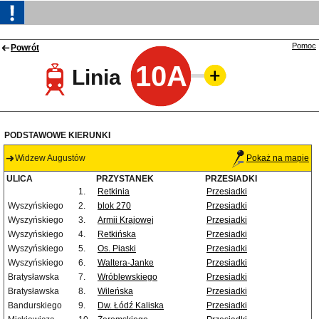
Pomoc
Powrót
10A
Linia
PODSTAWOWE KIERUNKI
Widzew Augustów
Pokaż na mapie
ULICA
PRZYSTANEK
PRZESIADKI
1.
Retkinia
Przesiadki
Wyszyńskiego
2.
blok 270
Przesiadki
Wyszyńskiego
3.
Armii Krajowej
Przesiadki
Wyszyńskiego
4.
Retkińska
Przesiadki
Wyszyńskiego
5.
Os. Piaski
Przesiadki
Wyszyńskiego
6.
Waltera-Janke
Przesiadki
Bratysławska
7.
Wróblewskiego
Przesiadki
Bratysławska
8.
Wileńska
Przesiadki
Bandurskiego
9.
Dw. Łódź Kaliska
Przesiadki