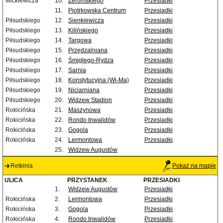
Mickiewicza
10.
Żeromskiego
Przesiadki
11.
Piotrkowska Centrum
Przesiadki
Piłsudskiego
12.
Sienkiewicza
Przesiadki
Piłsudskiego
13.
Kilińskiego
Przesiadki
Piłsudskiego
14.
Targowa
Przesiadki
Piłsudskiego
15.
Przędzalniana
Przesiadki
Piłsudskiego
16.
Śmigłego-Rydza
Przesiadki
Piłsudskiego
17.
Sarnia
Przesiadki
Piłsudskiego
18.
Konstytucyjna (Wi-Ma)
Przesiadki
Piłsudskiego
19.
Niciarniana
Przesiadki
Piłsudskiego
20.
Widzew Stadion
Przesiadki
Rokicińska
21.
Maszynowa
Przesiadki
Rokicińska
22.
Rondo Inwalidów
Przesiadki
Rokicińska
23.
Gogola
Przesiadki
Rokicińska
24.
Lermontowa
Przesiadki
25.
Widzew Augustów
Retkinia
Pokaż na mapie
ULICA
PRZYSTANEK
PRZESIADKI
1.
Widzew Augustów
Przesiadki
Rokicińska
2.
Lermontowa
Przesiadki
Rokicińska
3.
Gogola
Przesiadki
Rokicińska
4.
Rondo Inwalidów
Przesiadki