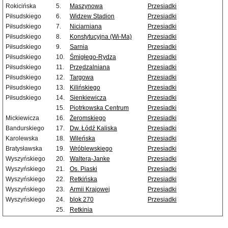
Rokicińska
5.
Maszynowa
Przesiadki
Piłsudskiego
6.
Widzew Stadion
Przesiadki
Piłsudskiego
7.
Niciarniana
Przesiadki
Piłsudskiego
8.
Konstytucyjna (Wi-Ma)
Przesiadki
Piłsudskiego
9.
Sarnia
Przesiadki
Piłsudskiego
10.
Śmigłego-Rydza
Przesiadki
Piłsudskiego
11.
Przędzalniana
Przesiadki
Piłsudskiego
12.
Targowa
Przesiadki
Piłsudskiego
13.
Kilińskiego
Przesiadki
Piłsudskiego
14.
Sienkiewicza
Przesiadki
15.
Piotrkowska Centrum
Przesiadki
Mickiewicza
16.
Żeromskiego
Przesiadki
Bandurskiego
17.
Dw. Łódź Kaliska
Przesiadki
Karolewska
18.
Wileńska
Przesiadki
Bratysławska
19.
Wróblewskiego
Przesiadki
Wyszyńskiego
20.
Waltera-Janke
Przesiadki
Wyszyńskiego
21.
Os. Piaski
Przesiadki
Wyszyńskiego
22.
Retkińska
Przesiadki
Wyszyńskiego
23.
Armii Krajowej
Przesiadki
Wyszyńskiego
24.
blok 270
Przesiadki
25.
Retkinia