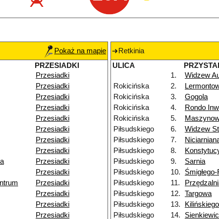
Pokaż na mapie
Retkinia
PRZESIADKI
ULICA
PRZYSTA
Przesiadki
1.
Widzew A
Przesiadki
Rokicińska
2.
Lermonto
Przesiadki
Rokicińska
3.
Gogola
Przesiadki
Rokicińska
4.
Rondo Inw
Przesiadki
Rokicińska
5.
Maszyno
Przesiadki
Piłsudskiego
6.
Widzew St
Przesiadki
Piłsudskiego
7.
Niciarnian
Przesiadki
Piłsudskiego
8.
Konstytuc
ka
Przesiadki
Piłsudskiego
9.
Sarnia
Przesiadki
Piłsudskiego
10.
Śmigłego
ntrum
Przesiadki
Piłsudskiego
11.
Przędzaln
Przesiadki
Piłsudskiego
12.
Targowa
Przesiadki
Piłsudskiego
13.
Kilińskiego
Przesiadki
Piłsudskiego
14.
Sienkiewi