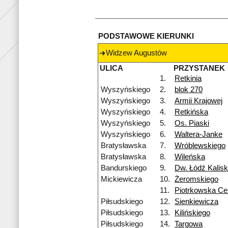
PODSTAWOWE KIERUNKI
Widzew Augustów
ULICA
PRZYSTANEK
1.
Retkinia
Wyszyńskiego
2.
blok 270
Wyszyńskiego
3.
Armii Krajowej
Wyszyńskiego
4.
Retkińska
Wyszyńskiego
5.
Os. Piaski
Wyszyńskiego
6.
Waltera-Janke
Bratysławska
7.
Wróblewskiego
Bratysławska
8.
Wileńska
Bandurskiego
9.
Dw. Łódź Kalis
Mickiewicza
10.
Żeromskiego
11.
Piotrkowska Ce
Piłsudskiego
12.
Sienkiewicza
Piłsudskiego
13.
Kilińskiego
Piłsudskiego
14.
Targowa