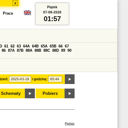
x
Piątek
07-08-2026
Praca
01:57
D
61
62
63
64A
64B
65A
65B
66
67
86
87A
87B
88A
88B
88C
88D
89
90
zień:
i godzinę:
Schematy
Pobierz
Pomoc