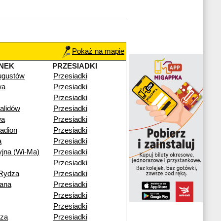
Pokaż na mapie
NEK
PRZESIADKI
ugustów
Przesiadki
wa
Przesiadki
Przesiadki
alidów
Przesiadki
wa
Przesiadki
adion
Przesiadki
a
Przesiadki
yjna (Wi-Ma)
Przesiadki
Przesiadki
-Rydza
Przesiadki
iana
Przesiadki
Przesiadki
Przesiadki
cza
Przesiadki