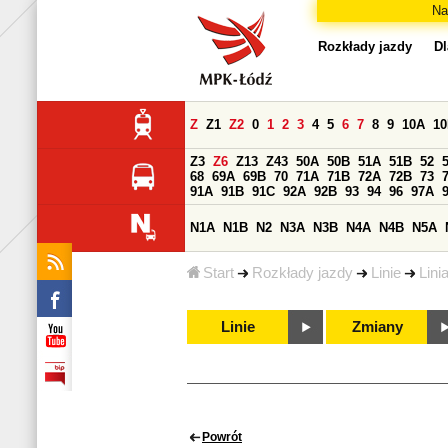
Na
Rozkłady jazdy
Dl
Z
Z1
Z2
0
1
2
3
4
5
6
7
8
9
10A
1
Z3
Z6
Z13
Z43
50A
50B
51A
51B
52
68
69A
69B
70
71A
71B
72A
72B
73
91A
91B
91C
92A
92B
93
94
96
97A
N1A
N1B
N2
N3A
N3B
N4A
N4B
N5A
Start
Rozkłady jazdy
Linie
Lini
Linie
Zmiany
Powrót