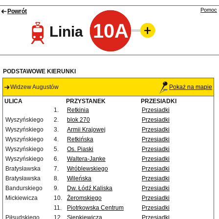
Pomoc
Powrót
10A
Linia
PODSTAWOWE KIERUNKI
Widzew Augustów
Pokaż na mapie
ULICA
PRZYSTANEK
PRZESIADKI
1.
Retkinia
Przesiadki
Wyszyńskiego
2.
blok 270
Przesiadki
Wyszyńskiego
3.
Armii Krajowej
Przesiadki
Wyszyńskiego
4.
Retkińska
Przesiadki
Wyszyńskiego
5.
Os. Piaski
Przesiadki
Wyszyńskiego
6.
Waltera-Janke
Przesiadki
Bratysławska
7.
Wróblewskiego
Przesiadki
Bratysławska
8.
Wileńska
Przesiadki
Bandurskiego
9.
Dw. Łódź Kaliska
Przesiadki
Mickiewicza
10.
Żeromskiego
Przesiadki
11.
Piotrkowska Centrum
Przesiadki
Piłsudskiego
12.
Sienkiewicza
Przesiadki