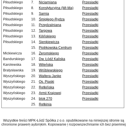
Piłsudskiego
7.
Niciarniana
Przesiadki
Piłsudskiego
8.
Konstytucyjna (Wi-Ma)
Przesiadki
Piłsudskiego
9.
Sarnia
Przesiadki
Piłsudskiego
10.
Śmigłego-Rydza
Przesiadki
Piłsudskiego
11.
Przędzalniana
Przesiadki
Piłsudskiego
12.
Targowa
Przesiadki
Piłsudskiego
13.
Kilińskiego
Przesiadki
Piłsudskiego
14.
Sienkiewicza
Przesiadki
15.
Piotrkowska Centrum
Przesiadki
Mickiewicza
16.
Żeromskiego
Przesiadki
Bandurskiego
17.
Dw. Łódź Kaliska
Przesiadki
Karolewska
18.
Wileńska
Przesiadki
Bratysławska
19.
Wróblewskiego
Przesiadki
Wyszyńskiego
20.
Waltera-Janke
Przesiadki
Wyszyńskiego
21.
Os. Piaski
Przesiadki
Wyszyńskiego
22.
Retkińska
Przesiadki
Wyszyńskiego
23.
Armii Krajowej
Przesiadki
Wyszyńskiego
24.
blok 270
Przesiadki
25.
Retkinia
Wszystkie treści MPK-Łódź Spółka z o.o. opublikowane na niniejszej stronie są
chronione prawem autorskim. Kopiowanie i rozpowszechnianie ich bez pisemnej