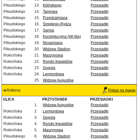
Piłsudskiego
13.
Kilińskiego
Przesiadki
Piłsudskiego
14.
Targowa
Przesiadki
Piłsudskiego
15.
Przędzalniana
Przesiadki
Piłsudskiego
16.
Śmigłego-Rydza
Przesiadki
Piłsudskiego
17.
Sarnia
Przesiadki
Piłsudskiego
18.
Konstytucyjna (Wi-Ma)
Przesiadki
Piłsudskiego
19.
Niciarniana
Przesiadki
Piłsudskiego
20.
Widzew Stadion
Przesiadki
Rokicińska
21.
Maszynowa
Przesiadki
Rokicińska
22.
Rondo Inwalidów
Przesiadki
Rokicińska
23.
Gogola
Przesiadki
Rokicińska
24.
Lermontowa
Przesiadki
25.
Widzew Augustów
Retkinia
Pokaż na mapie
ULICA
PRZYSTANEK
PRZESIADKI
1.
Widzew Augustów
Przesiadki
Rokicińska
2.
Lermontowa
Przesiadki
Rokicińska
3.
Gogola
Przesiadki
Rokicińska
4.
Rondo Inwalidów
Przesiadki
Rokicińska
5.
Maszynowa
Przesiadki
Piłsudskiego
6.
Widzew Stadion
Przesiadki