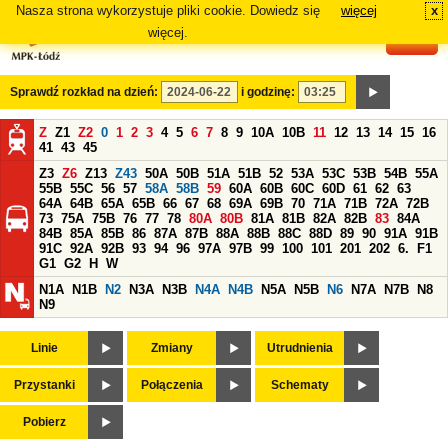
Nasza strona wykorzystuje pliki cookie. Dowiedz się
więcej
x
#
więcej.
Sprawdź rozkład na dzień:
i godzinę:
Z
Z1
Z2
0
1
2
3
4
5
6
7
8
9
10A
10B
11
12
13
14
15
16
41
43
45
Z3
Z6
Z13
Z43
50A
50B
51A
51B
52
53A
53C
53B
54B
55A
55B
55C
56
57
58A
58B
59
60A
60B
60C
60D
61
62
63
64A
64B
65A
65B
66
67
68
69A
69B
70
71A
71B
72A
72B
73
75A
75B
76
77
78
80A
80B
81A
81B
82A
82B
83
84A
84B
85A
85B
86
87A
87B
88A
88B
88C
88D
89
90
91A
91B
91C
92A
92B
93
94
96
97A
97B
99
100
101
201
202
6.
F1
G1
G2
H
W
N1A
N1B
N2
N3A
N3B
N4A
N4B
N5A
N5B
N6
N7A
N7B
N8
N9
Linie
Zmiany
Utrudnienia
Przystanki
Połączenia
Schematy
Pobierz