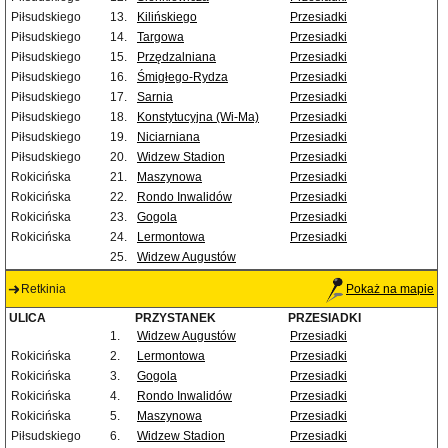
Piłsudskiego
13.
Kilińskiego
Przesiadki
Piłsudskiego
14.
Targowa
Przesiadki
Piłsudskiego
15.
Przędzalniana
Przesiadki
Piłsudskiego
16.
Śmigłego-Rydza
Przesiadki
Piłsudskiego
17.
Sarnia
Przesiadki
Piłsudskiego
18.
Konstytucyjna (Wi-Ma)
Przesiadki
Piłsudskiego
19.
Niciarniana
Przesiadki
Piłsudskiego
20.
Widzew Stadion
Przesiadki
Rokicińska
21.
Maszynowa
Przesiadki
Rokicińska
22.
Rondo Inwalidów
Przesiadki
Rokicińska
23.
Gogola
Przesiadki
Rokicińska
24.
Lermontowa
Przesiadki
25.
Widzew Augustów
Retkinia
Pokaż na mapie
ULICA
PRZYSTANEK
PRZESIADKI
1.
Widzew Augustów
Przesiadki
Rokicińska
2.
Lermontowa
Przesiadki
Rokicińska
3.
Gogola
Przesiadki
Rokicińska
4.
Rondo Inwalidów
Przesiadki
Rokicińska
5.
Maszynowa
Przesiadki
Piłsudskiego
6.
Widzew Stadion
Przesiadki