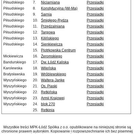
Piłsudskiego
7.
Niciarniana
Przesiadki
Piłsudskiego
8.
Konstytucyjna (Wi-Ma)
Przesiadki
Piłsudskiego
9.
Sarnia
Przesiadki
Piłsudskiego
10.
Śmigłego-Rydza
Przesiadki
Piłsudskiego
11.
Przędzalniana
Przesiadki
Piłsudskiego
12.
Targowa
Przesiadki
Piłsudskiego
13.
Kilińskiego
Przesiadki
Piłsudskiego
14.
Sienkiewicza
Przesiadki
15.
Piotrkowska Centrum
Przesiadki
Mickiewicza
16.
Żeromskiego
Przesiadki
Bandurskiego
17.
Dw. Łódź Kaliska
Przesiadki
Karolewska
18.
Wileńska
Przesiadki
Bratysławska
19.
Wróblewskiego
Przesiadki
Wyszyńskiego
20.
Waltera-Janke
Przesiadki
Wyszyńskiego
21.
Os. Piaski
Przesiadki
Wyszyńskiego
22.
Retkińska
Przesiadki
Wyszyńskiego
23.
Armii Krajowej
Przesiadki
Wyszyńskiego
24.
blok 270
Przesiadki
25.
Retkinia
Wszystkie treści MPK-Łódź Spółka z o.o. opublikowane na niniejszej stronie są
chronione prawem autorskim. Kopiowanie i rozpowszechnianie ich bez pisemnej