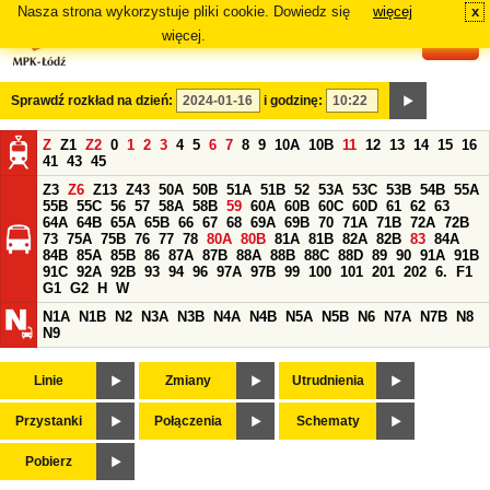
Nasza strona wykorzystuje pliki cookie. Dowiedz się
więcej
x
#
więcej.
Sprawdź rozkład na dzień:
i godzinę:
Z
Z1
Z2
0
1
2
3
4
5
6
7
8
9
10A
10B
11
12
13
14
15
16
41
43
45
Z3
Z6
Z13
Z43
50A
50B
51A
51B
52
53A
53C
53B
54B
55A
55B
55C
56
57
58A
58B
59
60A
60B
60C
60D
61
62
63
64A
64B
65A
65B
66
67
68
69A
69B
70
71A
71B
72A
72B
73
75A
75B
76
77
78
80A
80B
81A
81B
82A
82B
83
84A
84B
85A
85B
86
87A
87B
88A
88B
88C
88D
89
90
91A
91B
91C
92A
92B
93
94
96
97A
97B
99
100
101
201
202
6.
F1
G1
G2
H
W
N1A
N1B
N2
N3A
N3B
N4A
N4B
N5A
N5B
N6
N7A
N7B
N8
N9
Linie
Zmiany
Utrudnienia
Przystanki
Połączenia
Schematy
Pobierz