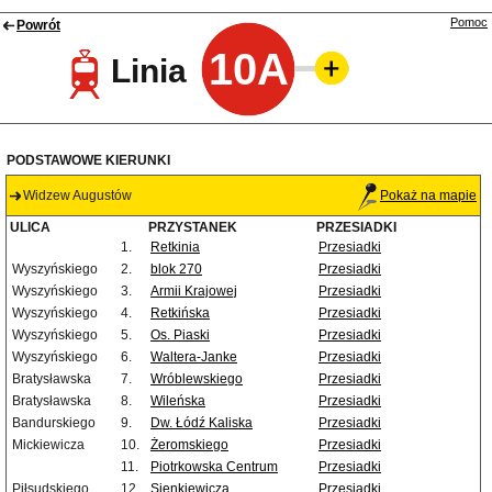
Pomoc
Powrót
10A
Linia
PODSTAWOWE KIERUNKI
Widzew Augustów
Pokaż na mapie
ULICA
PRZYSTANEK
PRZESIADKI
1.
Retkinia
Przesiadki
Wyszyńskiego
2.
blok 270
Przesiadki
Wyszyńskiego
3.
Armii Krajowej
Przesiadki
Wyszyńskiego
4.
Retkińska
Przesiadki
Wyszyńskiego
5.
Os. Piaski
Przesiadki
Wyszyńskiego
6.
Waltera-Janke
Przesiadki
Bratysławska
7.
Wróblewskiego
Przesiadki
Bratysławska
8.
Wileńska
Przesiadki
Bandurskiego
9.
Dw. Łódź Kaliska
Przesiadki
Mickiewicza
10.
Żeromskiego
Przesiadki
11.
Piotrkowska Centrum
Przesiadki
Piłsudskiego
12.
Sienkiewicza
Przesiadki