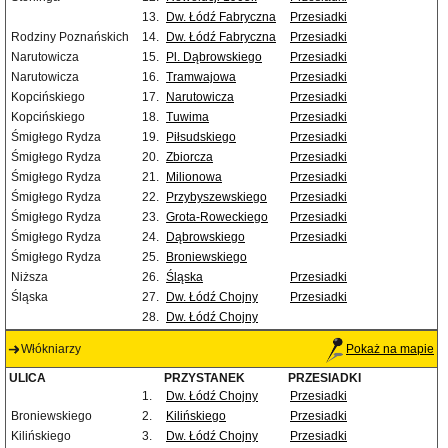
13.
Dw. Łódź Fabryczna
Przesiadki
Rodziny Poznańskich
14.
Dw. Łódź Fabryczna
Przesiadki
Narutowicza
15.
Pl. Dąbrowskiego
Przesiadki
Narutowicza
16.
Tramwajowa
Przesiadki
Kopcińskiego
17.
Narutowicza
Przesiadki
Kopcińskiego
18.
Tuwima
Przesiadki
Śmigłego Rydza
19.
Piłsudskiego
Przesiadki
Śmigłego Rydza
20.
Zbiorcza
Przesiadki
Śmigłego Rydza
21.
Milionowa
Przesiadki
Śmigłego Rydza
22.
Przybyszewskiego
Przesiadki
Śmigłego Rydza
23.
Grota-Roweckiego
Przesiadki
Śmigłego Rydza
24.
Dąbrowskiego
Przesiadki
Śmigłego Rydza
25.
Broniewskiego
Niższa
26.
Śląska
Przesiadki
Śląska
27.
Dw. Łódź Chojny
Przesiadki
28.
Dw. Łódź Chojny
Włókniarzy
Pokaż na mapie
ULICA
PRZYSTANEK
PRZESIADKI
1.
Dw. Łódź Chojny
Przesiadki
Broniewskiego
2.
Kilińskiego
Przesiadki
Kilińskiego
3.
Dw. Łódź Chojny
Przesiadki