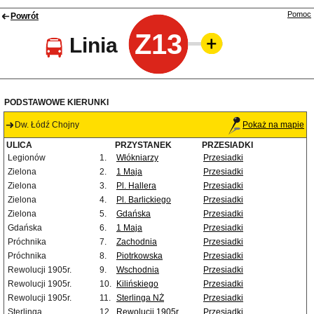
Pomoc
Powrót
Z13
Linia
PODSTAWOWE KIERUNKI
Dw. Łódź Chojny
Pokaż na mapie
ULICA
PRZYSTANEK
PRZESIADKI
Legionów
1.
Włókniarzy
Przesiadki
Zielona
2.
1 Maja
Przesiadki
Zielona
3.
Pl. Hallera
Przesiadki
Zielona
4.
Pl. Barlickiego
Przesiadki
Zielona
5.
Gdańska
Przesiadki
Gdańska
6.
1 Maja
Przesiadki
Próchnika
7.
Zachodnia
Przesiadki
Próchnika
8.
Piotrkowska
Przesiadki
Rewolucji 1905r.
9.
Wschodnia
Przesiadki
Rewolucji 1905r.
10.
Kilińskiego
Przesiadki
Rewolucji 1905r.
11.
Sterlinga NŻ
Przesiadki
Sterlinga
12.
Rewolucji 1905r.
Przesiadki