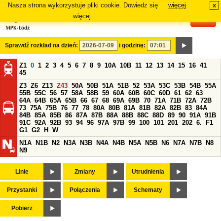
Nasza strona wykorzystuje pliki cookie. Dowiedz się
więcej
x
#
więcej.
Sprawdź rozkład na dzień:
i godzinę:
Z1
0
1
2
3
4
5
6
7
8
9
10A
10B
11
12
13
14
15
16
41
45
Z3
Z6
Z13
Z43
50A
50B
51A
51B
52
53A
53C
53B
54B
55A
55B
55C
56
57
58A
58B
59
60A
60B
60C
60D
61
62
63
64A
64B
65A
65B
66
67
68
69A
69B
70
71A
71B
72A
72B
73
75A
75B
76
77
78
80A
80B
81A
81B
82A
82B
83
84A
84B
85A
85B
86
87A
87B
88A
88B
88C
88D
89
90
91A
91B
91C
92A
92B
93
94
96
97A
97B
99
100
101
201
202
6.
F1
G1
G2
H
W
N1A
N1B
N2
N3A
N3B
N4A
N4B
N5A
N5B
N6
N7A
N7B
N8
N9
Linie
Zmiany
Utrudnienia
Przystanki
Połączenia
Schematy
Pobierz