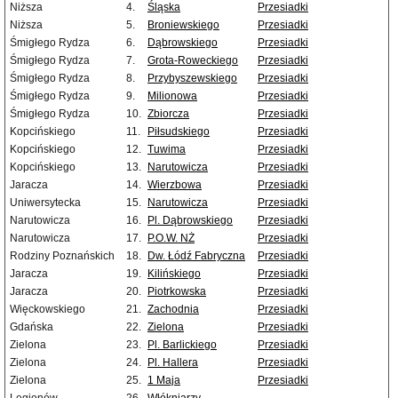
Niższa
4.
Śląska
Przesiadki
Niższa
5.
Broniewskiego
Przesiadki
Śmigłego Rydza
6.
Dąbrowskiego
Przesiadki
Śmigłego Rydza
7.
Grota-Roweckiego
Przesiadki
Śmigłego Rydza
8.
Przybyszewskiego
Przesiadki
Śmigłego Rydza
9.
Milionowa
Przesiadki
Śmigłego Rydza
10.
Zbiorcza
Przesiadki
Kopcińskiego
11.
Piłsudskiego
Przesiadki
Kopcińskiego
12.
Tuwima
Przesiadki
Kopcińskiego
13.
Narutowicza
Przesiadki
Jaracza
14.
Wierzbowa
Przesiadki
Uniwersytecka
15.
Narutowicza
Przesiadki
Narutowicza
16.
Pl. Dąbrowskiego
Przesiadki
Narutowicza
17.
P.O.W. NŻ
Przesiadki
Rodziny Poznańskich
18.
Dw. Łódź Fabryczna
Przesiadki
Jaracza
19.
Kilińskiego
Przesiadki
Jaracza
20.
Piotrkowska
Przesiadki
Więckowskiego
21.
Zachodnia
Przesiadki
Gdańska
22.
Zielona
Przesiadki
Zielona
23.
Pl. Barlickiego
Przesiadki
Zielona
24.
Pl. Hallera
Przesiadki
Zielona
25.
1 Maja
Przesiadki