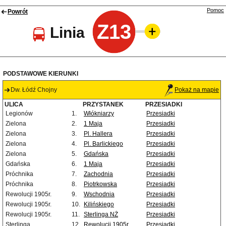
Pomoc
Powrót
Z13
Linia
PODSTAWOWE KIERUNKI
Dw. Łódź Chojny
Pokaż na mapie
ULICA
PRZYSTANEK
PRZESIADKI
Legionów
1.
Włókniarzy
Przesiadki
Zielona
2.
1 Maja
Przesiadki
Zielona
3.
Pl. Hallera
Przesiadki
Zielona
4.
Pl. Barlickiego
Przesiadki
Zielona
5.
Gdańska
Przesiadki
Gdańska
6.
1 Maja
Przesiadki
Próchnika
7.
Zachodnia
Przesiadki
Próchnika
8.
Piotrkowska
Przesiadki
Rewolucji 1905r.
9.
Wschodnia
Przesiadki
Rewolucji 1905r.
10.
Kilińskiego
Przesiadki
Rewolucji 1905r.
11.
Sterlinga NŻ
Przesiadki
Sterlinga
12.
Rewolucji 1905r.
Przesiadki