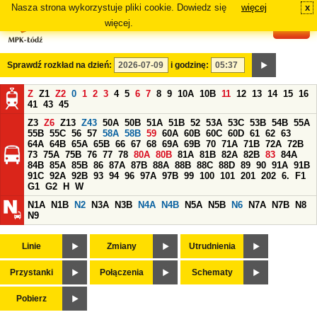
Nasza strona wykorzystuje pliki cookie. Dowiedz się
więcej
x
#
więcej.
Sprawdź rozkład na dzień:
i godzinę:
Z
Z1
Z2
0
1
2
3
4
5
6
7
8
9
10A
10B
11
12
13
14
15
16
41
43
45
Z3
Z6
Z13
Z43
50A
50B
51A
51B
52
53A
53C
53B
54B
55A
55B
55C
56
57
58A
58B
59
60A
60B
60C
60D
61
62
63
64A
64B
65A
65B
66
67
68
69A
69B
70
71A
71B
72A
72B
73
75A
75B
76
77
78
80A
80B
81A
81B
82A
82B
83
84A
84B
85A
85B
86
87A
87B
88A
88B
88C
88D
89
90
91A
91B
91C
92A
92B
93
94
96
97A
97B
99
100
101
201
202
6.
F1
G1
G2
H
W
N1A
N1B
N2
N3A
N3B
N4A
N4B
N5A
N5B
N6
N7A
N7B
N8
N9
Linie
Zmiany
Utrudnienia
Przystanki
Połączenia
Schematy
Pobierz