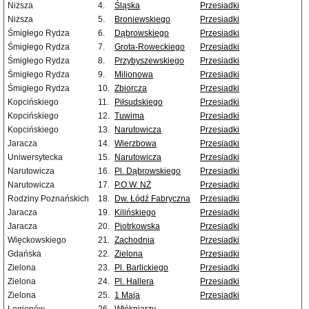
Niższa
4.
Śląska
Przesiadki
Niższa
5.
Broniewskiego
Przesiadki
Śmigłego Rydza
6.
Dąbrowskiego
Przesiadki
Śmigłego Rydza
7.
Grota-Roweckiego
Przesiadki
Śmigłego Rydza
8.
Przybyszewskiego
Przesiadki
Śmigłego Rydza
9.
Milionowa
Przesiadki
Śmigłego Rydza
10.
Zbiorcza
Przesiadki
Kopcińskiego
11.
Piłsudskiego
Przesiadki
Kopcińskiego
12.
Tuwima
Przesiadki
Kopcińskiego
13.
Narutowicza
Przesiadki
Jaracza
14.
Wierzbowa
Przesiadki
Uniwersytecka
15.
Narutowicza
Przesiadki
Narutowicza
16.
Pl. Dąbrowskiego
Przesiadki
Narutowicza
17.
P.O.W. NŻ
Przesiadki
Rodziny Poznańskich
18.
Dw. Łódź Fabryczna
Przesiadki
Jaracza
19.
Kilińskiego
Przesiadki
Jaracza
20.
Piotrkowska
Przesiadki
Więckowskiego
21.
Zachodnia
Przesiadki
Gdańska
22.
Zielona
Przesiadki
Zielona
23.
Pl. Barlickiego
Przesiadki
Zielona
24.
Pl. Hallera
Przesiadki
Zielona
25.
1 Maja
Przesiadki