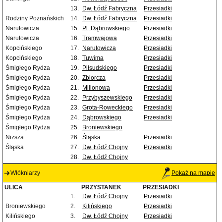
13.
Dw. Łódź Fabryczna
Przesiadki
Rodziny Poznańskich
14.
Dw. Łódź Fabryczna
Przesiadki
Narutowicza
15.
Pl. Dąbrowskiego
Przesiadki
Narutowicza
16.
Tramwajowa
Przesiadki
Kopcińskiego
17.
Narutowicza
Przesiadki
Kopcińskiego
18.
Tuwima
Przesiadki
Śmigłego Rydza
19.
Piłsudskiego
Przesiadki
Śmigłego Rydza
20.
Zbiorcza
Przesiadki
Śmigłego Rydza
21.
Milionowa
Przesiadki
Śmigłego Rydza
22.
Przybyszewskiego
Przesiadki
Śmigłego Rydza
23.
Grota-Roweckiego
Przesiadki
Śmigłego Rydza
24.
Dąbrowskiego
Przesiadki
Śmigłego Rydza
25.
Broniewskiego
Niższa
26.
Śląska
Przesiadki
Śląska
27.
Dw. Łódź Chojny
Przesiadki
28.
Dw. Łódź Chojny
Włókniarzy
Pokaż na mapie
ULICA
PRZYSTANEK
PRZESIADKI
1.
Dw. Łódź Chojny
Przesiadki
Broniewskiego
2.
Kilińskiego
Przesiadki
Kilińskiego
3.
Dw. Łódź Chojny
Przesiadki