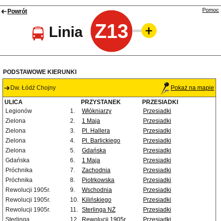
Pomoc
Powrót
Z13
Linia
PODSTAWOWE KIERUNKI
Dw. Łódź Chojny
Pokaż na mapie
ULICA
PRZYSTANEK
PRZESIADKI
Legionów
1.
Włókniarzy
Przesiadki
Zielona
2.
1 Maja
Przesiadki
Zielona
3.
Pl. Hallera
Przesiadki
Zielona
4.
Pl. Barlickiego
Przesiadki
Zielona
5.
Gdańska
Przesiadki
Gdańska
6.
1 Maja
Przesiadki
Próchnika
7.
Zachodnia
Przesiadki
Próchnika
8.
Piotrkowska
Przesiadki
Rewolucji 1905r.
9.
Wschodnia
Przesiadki
Rewolucji 1905r.
10.
Kilińskiego
Przesiadki
Rewolucji 1905r.
11.
Sterlinga NŻ
Przesiadki
Sterlinga
12.
Rewolucji 1905r.
Przesiadki