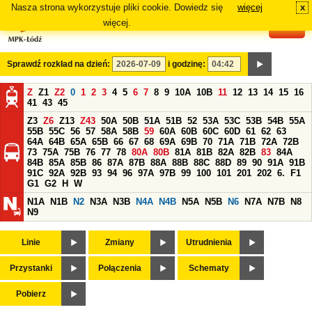
Nasza strona wykorzystuje pliki cookie. Dowiedz się
więcej
x
#
więcej.
Sprawdź rozkład na dzień:
i godzinę:
Z
Z1
Z2
0
1
2
3
4
5
6
7
8
9
10A
10B
11
12
13
14
15
16
41
43
45
Z3
Z6
Z13
Z43
50A
50B
51A
51B
52
53A
53C
53B
54B
55A
55B
55C
56
57
58A
58B
59
60A
60B
60C
60D
61
62
63
64A
64B
65A
65B
66
67
68
69A
69B
70
71A
71B
72A
72B
73
75A
75B
76
77
78
80A
80B
81A
81B
82A
82B
83
84A
84B
85A
85B
86
87A
87B
88A
88B
88C
88D
89
90
91A
91B
91C
92A
92B
93
94
96
97A
97B
99
100
101
201
202
6.
F1
G1
G2
H
W
N1A
N1B
N2
N3A
N3B
N4A
N4B
N5A
N5B
N6
N7A
N7B
N8
N9
Linie
Zmiany
Utrudnienia
Przystanki
Połączenia
Schematy
Pobierz