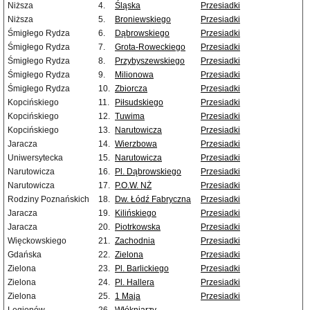
Niższa
4.
Śląska
Przesiadki
Niższa
5.
Broniewskiego
Przesiadki
Śmigłego Rydza
6.
Dąbrowskiego
Przesiadki
Śmigłego Rydza
7.
Grota-Roweckiego
Przesiadki
Śmigłego Rydza
8.
Przybyszewskiego
Przesiadki
Śmigłego Rydza
9.
Milionowa
Przesiadki
Śmigłego Rydza
10.
Zbiorcza
Przesiadki
Kopcińskiego
11.
Piłsudskiego
Przesiadki
Kopcińskiego
12.
Tuwima
Przesiadki
Kopcińskiego
13.
Narutowicza
Przesiadki
Jaracza
14.
Wierzbowa
Przesiadki
Uniwersytecka
15.
Narutowicza
Przesiadki
Narutowicza
16.
Pl. Dąbrowskiego
Przesiadki
Narutowicza
17.
P.O.W. NŻ
Przesiadki
Rodziny Poznańskich
18.
Dw. Łódź Fabryczna
Przesiadki
Jaracza
19.
Kilińskiego
Przesiadki
Jaracza
20.
Piotrkowska
Przesiadki
Więckowskiego
21.
Zachodnia
Przesiadki
Gdańska
22.
Zielona
Przesiadki
Zielona
23.
Pl. Barlickiego
Przesiadki
Zielona
24.
Pl. Hallera
Przesiadki
Zielona
25.
1 Maja
Przesiadki