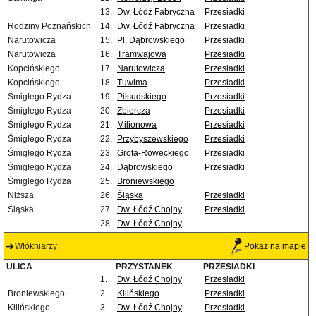
13.
Dw. Łódź Fabryczna
Przesiadki
Rodziny Poznańskich
14.
Dw. Łódź Fabryczna
Przesiadki
Narutowicza
15.
Pl. Dąbrowskiego
Przesiadki
Narutowicza
16.
Tramwajowa
Przesiadki
Kopcińskiego
17.
Narutowicza
Przesiadki
Kopcińskiego
18.
Tuwima
Przesiadki
Śmigłego Rydza
19.
Piłsudskiego
Przesiadki
Śmigłego Rydza
20.
Zbiorcza
Przesiadki
Śmigłego Rydza
21.
Milionowa
Przesiadki
Śmigłego Rydza
22.
Przybyszewskiego
Przesiadki
Śmigłego Rydza
23.
Grota-Roweckiego
Przesiadki
Śmigłego Rydza
24.
Dąbrowskiego
Przesiadki
Śmigłego Rydza
25.
Broniewskiego
Niższa
26.
Śląska
Przesiadki
Śląska
27.
Dw. Łódź Chojny
Przesiadki
28.
Dw. Łódź Chojny
Włókniarzy
Pokaż na mapie
ULICA
PRZYSTANEK
PRZESIADKI
1.
Dw. Łódź Chojny
Przesiadki
Broniewskiego
2.
Kilińskiego
Przesiadki
Kilińskiego
3.
Dw. Łódź Chojny
Przesiadki