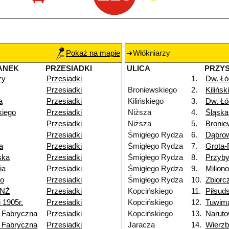
Pokaż na mapie
Włókniarzy
ANEK
PRZESIADKI
ULICA
PRZY
zy
Przesiadki
1.
Dw. Łó
Przesiadki
Broniewskiego
2.
Kilińsk
a
Przesiadki
Kilińskiego
3.
Dw. Łó
kiego
Przesiadki
Niższa
4.
Śląska
Przesiadki
Niższa
5.
Bronie
Przesiadki
Śmigłego Rydza
6.
Dąbro
a
Przesiadki
Śmigłego Rydza
7.
Grota
ska
Przesiadki
Śmigłego Rydza
8.
Przyb
ia
Przesiadki
Śmigłego Rydza
9.
Milion
go
Przesiadki
Śmigłego Rydza
10.
Zbiorc
 NŻ
Przesiadki
Kopcińskiego
11.
Piłsud
 1905r.
Przesiadki
Kopcińskiego
12.
Tuwim
 Fabryczna
Przesiadki
Kopcińskiego
13.
Naruto
 Fabryczna
Przesiadki
Jaracza
14.
Wierz