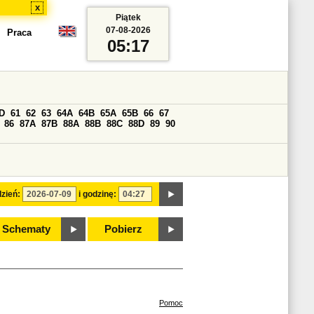
x
Piątek
07-08-2026
Praca
05:17
D
61
62
63
64A
64B
65A
65B
66
67
86
87A
87B
88A
88B
88C
88D
89
90
zień:
i godzinę:
Schematy
Pobierz
Pomoc