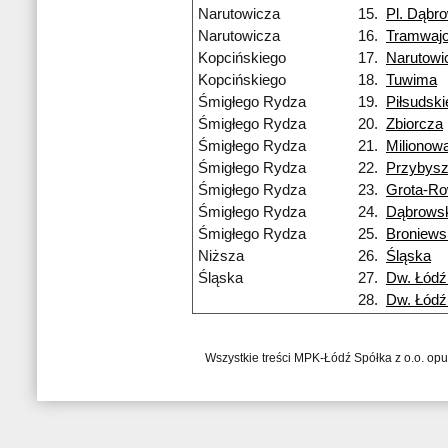
Narutowicza
15.
Pl. Dąbr
Narutowicza
16.
Tramwaj
Kopcińskiego
17.
Narutowi
Kopcińskiego
18.
Tuwima
Śmigłego Rydza
19.
Piłsudsk
Śmigłego Rydza
20.
Zbiorcza
Śmigłego Rydza
21.
Milionow
Śmigłego Rydza
22.
Przybys
Śmigłego Rydza
23.
Grota-Ro
Śmigłego Rydza
24.
Dąbrows
Śmigłego Rydza
25.
Broniews
Niższa
26.
Śląska
Śląska
27.
Dw. Łódź
28.
Dw. Łódź
Wszystkie treści MPK-Łódź Spółka z o.o. op