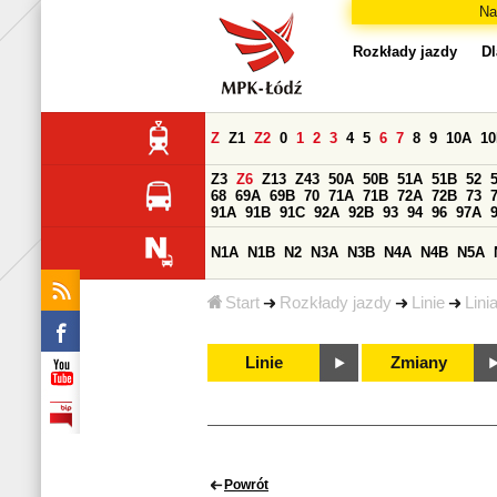
Na
Rozkłady jazdy
Dl
Z
Z1
Z2
0
1
2
3
4
5
6
7
8
9
10A
1
Z3
Z6
Z13
Z43
50A
50B
51A
51B
52
68
69A
69B
70
71A
71B
72A
72B
73
91A
91B
91C
92A
92B
93
94
96
97A
N1A
N1B
N2
N3A
N3B
N4A
N4B
N5A
Start
Rozkłady jazdy
Linie
Lini
Linie
Zmiany
Powrót