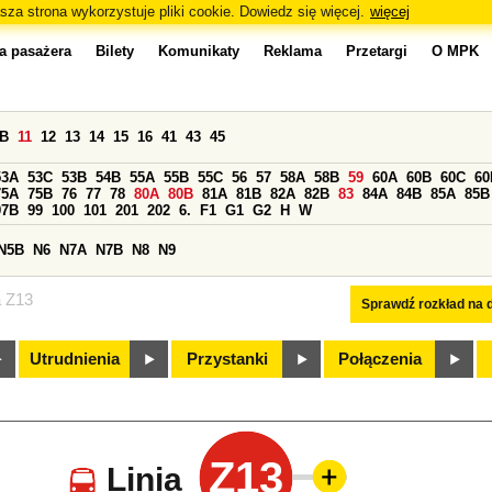
sza strona wykorzystuje pliki cookie. Dowiedz się więcej.
więcej
a pasażera
Bilety
Komunikaty
Reklama
Przetargi
O MPK
0B
11
12
13
14
15
16
41
43
45
53A
53C
53B
54B
55A
55B
55C
56
57
58A
58B
59
60A
60B
60C
60
75A
75B
76
77
78
80A
80B
81A
81B
82A
82B
83
84A
84B
85A
85B
97B
99
100
101
201
202
6.
F1
G1
G2
H
W
N5B
N6
N7A
N7B
N8
N9
a Z13
Sprawdź rozkład na d
Utrudnienia
Przystanki
Połączenia
Z13
Linia