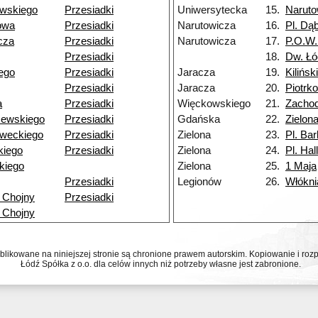
owskiego
Przesiadki
Uniwersytecka
15.
Naruto
owa
Przesiadki
Narutowicza
16.
Pl. Dą
cza
Przesiadki
Narutowicza
17.
P.O.W.
Przesiadki
18.
Dw. Łó
iego
Przesiadki
Jaracza
19.
Kilińsk
Przesiadki
Jaracza
20.
Piotrk
a
Przesiadki
Więckowskiego
21.
Zachod
zewskiego
Przesiadki
Gdańska
22.
Zielon
weckiego
Przesiadki
Zielona
23.
Pl. Bar
kiego
Przesiadki
Zielona
24.
Pl. Hal
kiego
Zielona
25.
1 Maja
Przesiadki
Legionów
26.
Włókni
 Chojny
Przesiadki
 Chojny
ublikowane na niniejszej stronie są chronione prawem autorskim. Kopiowanie i r
Łódź Spółka z o.o. dla celów innych niż potrzeby własne jest zabronione.