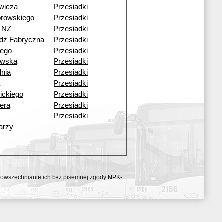
wicza
Przesiadki
browskiego
Przesiadki
 NŻ
Przesiadki
dź Fabryczna
Przesiadki
iego
Przesiadki
owska
Przesiadki
nia
Przesiadki
a
Przesiadki
lickiego
Przesiadki
lera
Przesiadki
Przesiadki
arzy
ozpowszechnianie ich bez pisemnej zgody MPK-