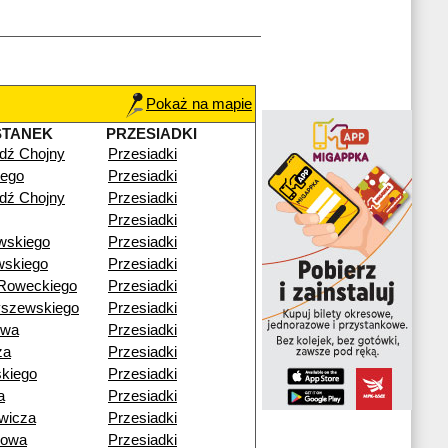
Pokaż na mapie
STANEK
PRZESIADKI
dź Chojny
Przesiadki
iego
Przesiadki
dź Chojny
Przesiadki
Przesiadki
wskiego
Przesiadki
wskiego
Przesiadki
-Roweckiego
Przesiadki
yszewskiego
Przesiadki
owa
Przesiadki
za
Przesiadki
skiego
Przesiadki
a
Przesiadki
wicza
Przesiadki
bowa
Przesiadki