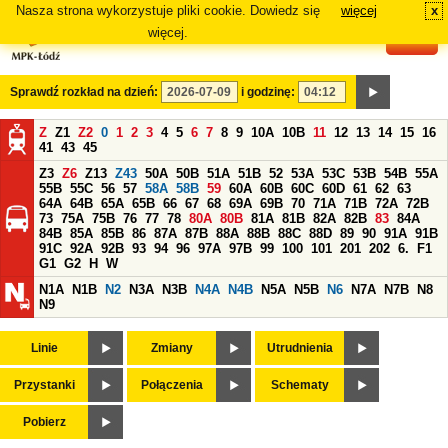
Nasza strona wykorzystuje pliki cookie. Dowiedz się
więcej
x
#
więcej.
Sprawdź rozkład na dzień:
i godzinę:
Z
Z1
Z2
0
1
2
3
4
5
6
7
8
9
10A
10B
11
12
13
14
15
16
41
43
45
Z3
Z6
Z13
Z43
50A
50B
51A
51B
52
53A
53C
53B
54B
55A
55B
55C
56
57
58A
58B
59
60A
60B
60C
60D
61
62
63
64A
64B
65A
65B
66
67
68
69A
69B
70
71A
71B
72A
72B
73
75A
75B
76
77
78
80A
80B
81A
81B
82A
82B
83
84A
84B
85A
85B
86
87A
87B
88A
88B
88C
88D
89
90
91A
91B
91C
92A
92B
93
94
96
97A
97B
99
100
101
201
202
6.
F1
G1
G2
H
W
N1A
N1B
N2
N3A
N3B
N4A
N4B
N5A
N5B
N6
N7A
N7B
N8
N9
Linie
Zmiany
Utrudnienia
Przystanki
Połączenia
Schematy
Pobierz