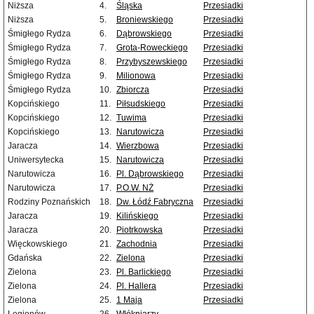
Niższa
4.
Śląska
Przesiadki
Niższa
5.
Broniewskiego
Przesiadki
Śmigłego Rydza
6.
Dąbrowskiego
Przesiadki
Śmigłego Rydza
7.
Grota-Roweckiego
Przesiadki
Śmigłego Rydza
8.
Przybyszewskiego
Przesiadki
Śmigłego Rydza
9.
Milionowa
Przesiadki
Śmigłego Rydza
10.
Zbiorcza
Przesiadki
Kopcińskiego
11.
Piłsudskiego
Przesiadki
Kopcińskiego
12.
Tuwima
Przesiadki
Kopcińskiego
13.
Narutowicza
Przesiadki
Jaracza
14.
Wierzbowa
Przesiadki
Uniwersytecka
15.
Narutowicza
Przesiadki
Narutowicza
16.
Pl. Dąbrowskiego
Przesiadki
Narutowicza
17.
P.O.W. NŻ
Przesiadki
Rodziny Poznańskich
18.
Dw. Łódź Fabryczna
Przesiadki
Jaracza
19.
Kilińskiego
Przesiadki
Jaracza
20.
Piotrkowska
Przesiadki
Więckowskiego
21.
Zachodnia
Przesiadki
Gdańska
22.
Zielona
Przesiadki
Zielona
23.
Pl. Barlickiego
Przesiadki
Zielona
24.
Pl. Hallera
Przesiadki
Zielona
25.
1 Maja
Przesiadki