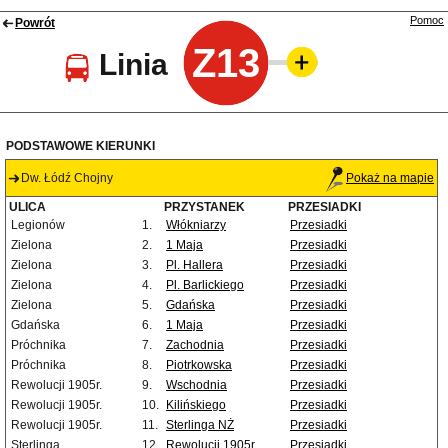
Pomoc
Powrót
Z13
Linia
PODSTAWOWE KIERUNKI
Dw. Łódź Chojny
Pokaż na mapie
ULICA
PRZYSTANEK
PRZESIADKI
Legionów
1.
Włókniarzy
Przesiadki
Zielona
2.
1 Maja
Przesiadki
Zielona
3.
Pl. Hallera
Przesiadki
Zielona
4.
Pl. Barlickiego
Przesiadki
Zielona
5.
Gdańska
Przesiadki
Gdańska
6.
1 Maja
Przesiadki
Próchnika
7.
Zachodnia
Przesiadki
Próchnika
8.
Piotrkowska
Przesiadki
Rewolucji 1905r.
9.
Wschodnia
Przesiadki
Rewolucji 1905r.
10.
Kilińskiego
Przesiadki
Rewolucji 1905r.
11.
Sterlinga NŻ
Przesiadki
Sterlinga
12.
Rewolucji 1905r.
Przesiadki