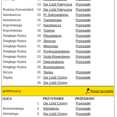
13.
Dw. Łódź Fabryczna
Przesiadki
Rodziny Poznańskich
14.
Dw. Łódź Fabryczna
Przesiadki
Narutowicza
15.
Pl. Dąbrowskiego
Przesiadki
Narutowicza
16.
Tramwajowa
Przesiadki
Kopcińskiego
17.
Narutowicza
Przesiadki
Kopcińskiego
18.
Tuwima
Przesiadki
Śmigłego Rydza
19.
Piłsudskiego
Przesiadki
Śmigłego Rydza
20.
Zbiorcza
Przesiadki
Śmigłego Rydza
21.
Milionowa
Przesiadki
Śmigłego Rydza
22.
Przybyszewskiego
Przesiadki
Śmigłego Rydza
23.
Grota-Roweckiego
Przesiadki
Śmigłego Rydza
24.
Dąbrowskiego
Przesiadki
Śmigłego Rydza
25.
Broniewskiego
Niższa
26.
Śląska
Przesiadki
Śląska
27.
Dw. Łódź Chojny
Przesiadki
28.
Dw. Łódź Chojny
Włókniarzy
Pokaż na mapie
ULICA
PRZYSTANEK
PRZESIADKI
1.
Dw. Łódź Chojny
Przesiadki
Broniewskiego
2.
Kilińskiego
Przesiadki
Kilińskiego
3.
Dw. Łódź Chojny
Przesiadki